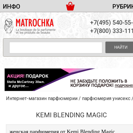
ИНФО
РУБРИ
ЖЕНСКАЯ ПАРФЮМЕРИЯ
ДОСТАВКА И ОПЛАТА
+7(495) 540-55
МУЖСКАЯ ПАРФЮМЕРИЯ
НОВОСТИ
+7(800) 333-11
ПАРТНЕРСТВО
УНИСЕКС ПАРФЮМЕРИЯ
ОПТ ОТ 10 ЕДИНИЦ
НАЙТИ
ПОДАРОЧНЫЕ НАБОРЫ
КОНТАКТЫ
ЖЕНСКИЕ НАБОРЫ
МУЖСКИЕ НАБОРЫ
УНИСЕКС НАБОРЫ
УХОД ЗА ЛИЦОМ
УХОД ЗА ТЕЛОМ
Интернет-магазин парфюмерии
/
парфюмерия унисекс
УХОД ЗА ВОЛОСАМИ
ДЕКОРАТИВНАЯ КОСМЕТИКА
KEMI BLENDING MAGIC
женская парфюмерия от Kemi Blending Magic