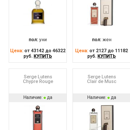
пол:
уни
пол:
жен
Цена:
от 43142 до 46322
Цена:
от 2127 до 11182
руб.
КУПИТЬ
руб.
КУПИТЬ
Serge Lutens
Serge Lutens
Chypre Rouge
Clair de Musc
Наличие:
да
Наличие:
да