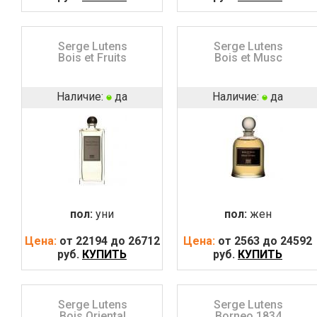
Serge Lutens
Serge Lutens
Bois et Fruits
Bois et Musc
Наличие:
да
Наличие:
да
пол:
уни
пол:
жен
Цена:
от 22194 до 26712
Цена:
от 2563 до 24592
руб.
КУПИТЬ
руб.
КУПИТЬ
Serge Lutens
Serge Lutens
Bois Oriental
Borneo 1834