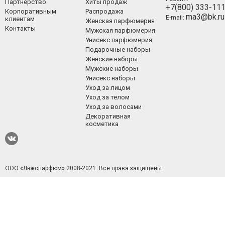
Партнерство
Хиты продаж
+7(800) 333-11
Корпоративным
Распродажа
ma3@bk.ru
E-mail:
клиентам
Женская парфюмерия
Контакты
Мужская парфюмерия
Унисекс парфюмерия
Подарочные наборы
Женские наборы
Мужские наборы
Унисекс наборы
Уход за лицом
Уход за телом
Уход за волосами
Декоративная
косметика
ООО «Люкспарфюм» 2008-2021.
Все права защищены.