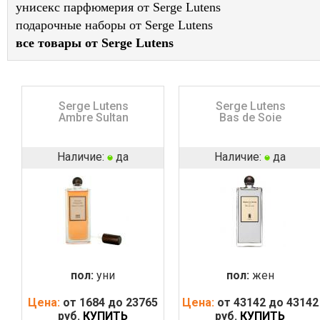
унисекс парфюмерия от Serge Lutens
подарочные наборы от Serge Lutens
все товары от Serge Lutens
Serge Lutens
Serge Lutens
Ambre Sultan
Bas de Soie
Наличие:
да
Наличие:
да
пол:
уни
пол:
жен
Цена:
от 1684 до 23765
Цена:
от 43142 до 43142
руб.
КУПИТЬ
руб.
КУПИТЬ