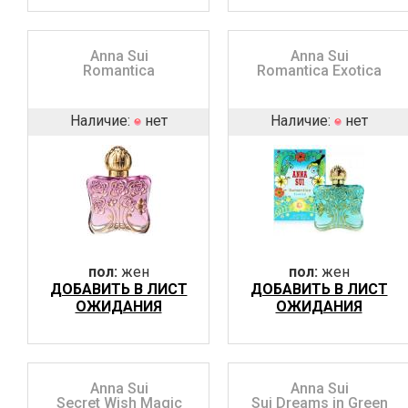
Anna Sui
Anna Sui
Romantica
Romantica Exotica
Наличие:
нет
Наличие:
нет
пол:
жен
пол:
жен
ДОБАВИТЬ В ЛИСТ
ДОБАВИТЬ В ЛИСТ
ОЖИДАНИЯ
ОЖИДАНИЯ
Anna Sui
Anna Sui
Secret Wish Magic
Sui Dreams in Green