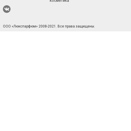
косметика
ООО «Люкспарфюм» 2008-2021.
Все права защищены.