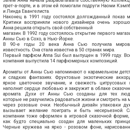
Затем Анна начала разрабатывать собственную коллек
прет-а-порте, и в этом ей помогали подруги Наоми Кэмп
и Линда Евангелиста.
Наконец в 1991 году состоялся долгожданный показ м
Критики восприняли нового дизайнера очень хорошо
Анна решила открыть свой собственный
магазин. В 1992 году состоялось открытие первого магаз
Анны Сью в Сохо, в Нью-Йорке.
В 90-е годы 20 века Анна Сью получила миро
известность. Она стала известна в 50 странах мира.
Первый парфюм Anna Sui был выпущен в 1999 году. Вс
компания выпустила 14 парфюмерных композиций.
Ароматы от Анны Сью напоминают о карамельном детс
и сладких фантазиях. Фруктовые экзотические аккор
яркое цветочное звучание, и свежесть цитрусовых 
наполнит сердце любовью и закружит в облаке сказочн
аромата. Духи от Анны Сью созданы для тех люд
которые не разучились радоваться жизни и смотреть на 
через розовые очки. Необычный дизайн упаковки ду
вызывает желание поиграть и быть несерьезной. С
компании тоже оформлен в игровой сказочной форме,
как будто специально создан для маленьких принце
Черные кружева на ярко - розовом фоне, нарисован