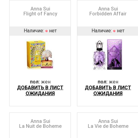
Anna Sui
Anna Sui
Flight of Fancy
Forbidden Affair
Наличие:
нет
Наличие:
нет
пол:
жен
пол:
жен
ДОБАВИТЬ В ЛИСТ
ДОБАВИТЬ В ЛИСТ
ОЖИДАНИЯ
ОЖИДАНИЯ
Anna Sui
Anna Sui
La Nuit de Boheme
La Vie de Boheme