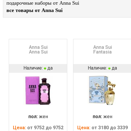
подарочные наборы от Anna Sui
все товары от Anna Sui
Anna Sui
Anna Sui
Anna Sui
Fantasia
Наличие:
да
Наличие:
да
пол:
жен
пол:
жен
Цена:
от 9752 до 9752
Цена:
от 3180 до 3339