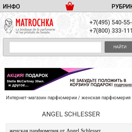
ИНФО
РУБРИ
ЖЕНСКАЯ ПАРФЮМЕРИЯ
ДОСТАВКА И ОПЛАТА
+7(495) 540-55
МУЖСКАЯ ПАРФЮМЕРИЯ
НОВОСТИ
+7(800) 333-11
ПАРТНЕРСТВО
УНИСЕКС ПАРФЮМЕРИЯ
ОПТ ОТ 10 ЕДИНИЦ
НАЙТИ
ПОДАРОЧНЫЕ НАБОРЫ
КОНТАКТЫ
ЖЕНСКИЕ НАБОРЫ
МУЖСКИЕ НАБОРЫ
УНИСЕКС НАБОРЫ
УХОД ЗА ЛИЦОМ
УХОД ЗА ТЕЛОМ
Интернет-магазин парфюмерии
/
женская парфюмерия
/
УХОД ЗА ВОЛОСАМИ
ДЕКОРАТИВНАЯ КОСМЕТИКА
ANGEL SCHLESSER
женская парфюмерия от Angel Schlesser