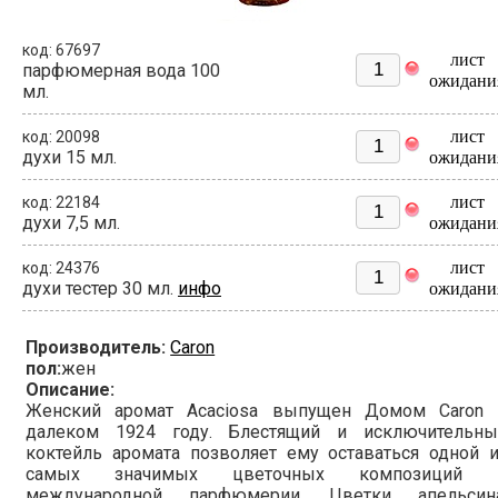
код: 67697
лист
парфюмерная вода 100
ожидани
мл.
лист
код: 20098
духи 15 мл.
ожидани
лист
код: 22184
духи 7,5 мл.
ожидани
лист
код: 24376
духи тестер 30 мл.
инфо
ожидани
Производитель:
Caron
пол:
жен
Описание:
Женский аромат Acaciosa выпущен Домом Caron 
далеком 1924 году. Блестящий и исключительны
коктейль аромата позволяет ему оставаться одной 
самых значимых цветочных композиций 
международной парфюмерии. Цветки апельсина