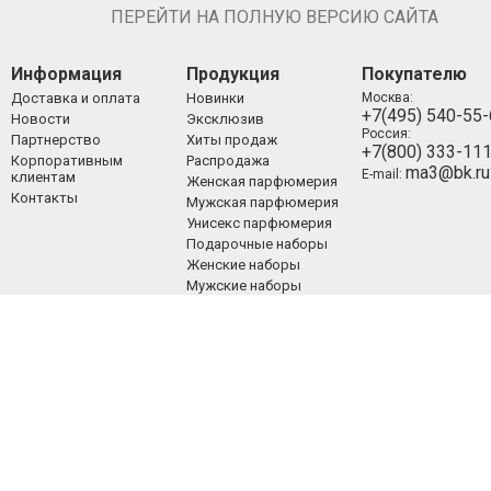
ПЕРЕЙТИ НА ПОЛНУЮ ВЕРСИЮ САЙТА
Информация
Продукция
Покупателю
Доставка и оплата
Новинки
Москва:
+7(495) 540-55
Новости
Эксклюзив
Россия:
Партнерство
Хиты продаж
+7(800) 333-11
Корпоративным
Распродажа
ma3@bk.ru
E-mail:
клиентам
Женская парфюмерия
Контакты
Мужская парфюмерия
Унисекс парфюмерия
Подарочные наборы
Женские наборы
Мужские наборы
Унисекс наборы
Уход за лицом
Уход за телом
Уход за волосами
Декоративная
косметика