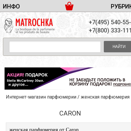
ИНФО
РУБРИ
ЖЕНСКАЯ ПАРФЮМЕРИЯ
ДОСТАВКА И ОПЛАТА
+7(495) 540-55
МУЖСКАЯ ПАРФЮМЕРИЯ
НОВОСТИ
+7(800) 333-11
ПАРТНЕРСТВО
УНИСЕКС ПАРФЮМЕРИЯ
ОПТ ОТ 10 ЕДИНИЦ
НАЙТИ
ПОДАРОЧНЫЕ НАБОРЫ
КОНТАКТЫ
ЖЕНСКИЕ НАБОРЫ
МУЖСКИЕ НАБОРЫ
УНИСЕКС НАБОРЫ
УХОД ЗА ЛИЦОМ
УХОД ЗА ТЕЛОМ
Интернет-магазин парфюмерии
/
женская парфюмерия
/
УХОД ЗА ВОЛОСАМИ
ДЕКОРАТИВНАЯ КОСМЕТИКА
CARON
женская парфюмерия от Caron