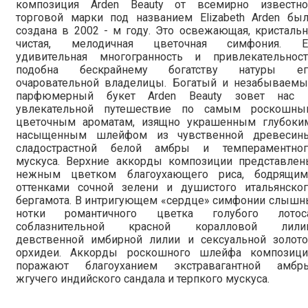
композиция Arden Beauty от всемирно известно
торговой марки под названием Elizabeth Arden был
создана в 2002 - м году. Это освежающая, кристаль
чистая, мелодичная цветочная симфония. Е
удивительная многогранность и привлекательност
подобна бескрайнему богатству натуры ег
очаровательной владелицы. Богатый и незабываемы
парфюмерный букет Arden Beauty зовет нас 
увлекательной путешествие по самым роскошны
цветочным ароматам, изящно украшенным глубоким
насыщенным шлейфом из чувственной древесины
сладострастной белой амбры и темпераментног
мускуса. Верхние аккорды композиции представлен
нежным цветком благоухающего риса, бодрящим
оттенками сочной зелени и душистого итальянског
бергамота. В интригующем «сердце» симфонии слышн
нотки романтичного цветка голубого лотоса
соблазнительной красной коралловой лилии
девственной имбирной лилии и сексуальной золото
орхидеи. Аккорды роскошного шлейфа композици
поражают благоуханием экстравагантной амбры
жгучего индийского сандала и терпкого мускуса.