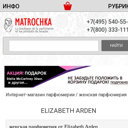
ИНФО
РУБРИ
ЖЕНСКАЯ ПАРФЮМЕРИЯ
ДОСТАВКА И ОПЛАТА
+7(495) 540-55
МУЖСКАЯ ПАРФЮМЕРИЯ
НОВОСТИ
+7(800) 333-11
ПАРТНЕРСТВО
УНИСЕКС ПАРФЮМЕРИЯ
ОПТ ОТ 10 ЕДИНИЦ
НАЙТИ
ПОДАРОЧНЫЕ НАБОРЫ
КОНТАКТЫ
ЖЕНСКИЕ НАБОРЫ
МУЖСКИЕ НАБОРЫ
УНИСЕКС НАБОРЫ
УХОД ЗА ЛИЦОМ
УХОД ЗА ТЕЛОМ
Интернет-магазин парфюмерии
/
женская парфюмерия
/
УХОД ЗА ВОЛОСАМИ
ДЕКОРАТИВНАЯ КОСМЕТИКА
ELIZABETH ARDEN
женская парфюмерия от Elizabeth Arden