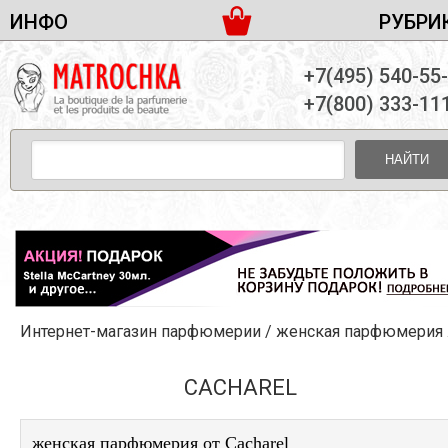
ИНФО
РУБРИ
ЖЕНСКАЯ ПАРФЮМЕРИЯ
ДОСТАВКА И ОПЛАТА
+7(495) 540-55
МУЖСКАЯ ПАРФЮМЕРИЯ
НОВОСТИ
+7(800) 333-11
ПАРТНЕРСТВО
УНИСЕКС ПАРФЮМЕРИЯ
ОПТ ОТ 10 ЕДИНИЦ
НАЙТИ
ПОДАРОЧНЫЕ НАБОРЫ
КОНТАКТЫ
ЖЕНСКИЕ НАБОРЫ
МУЖСКИЕ НАБОРЫ
УНИСЕКС НАБОРЫ
УХОД ЗА ЛИЦОМ
УХОД ЗА ТЕЛОМ
Интернет-магазин парфюмерии
/
женская парфюмерия
/
УХОД ЗА ВОЛОСАМИ
ДЕКОРАТИВНАЯ КОСМЕТИКА
CACHAREL
женская парфюмерия от Cacharel