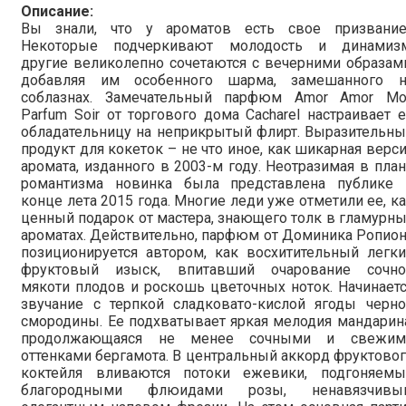
Описание:
Вы знали, что у ароматов есть свое призвание
Некоторые подчеркивают молодость и динамизм
другие великолепно сочетаются с вечерними образам
добавляя им особенного шарма, замешанного н
соблазнах. Замечательный парфюм Amor Amor Mo
Parfum Soir от торгового дома Cacharel настраивает 
обладательницу на неприкрытый флирт. Выразительн
продукт для кокеток – не что иное, как шикарная верс
аромата, изданного в 2003-м году. Неотразимая в пла
романтизма новинка была представлена публике 
конце лета 2015 года. Многие леди уже отметили ее, к
ценный подарок от мастера, знающего толк в гламурн
ароматах. Действительно, парфюм от Доминика Ропио
позиционируется автором, как восхитительный легк
фруктовый изыск, впитавший очарование сочно
мякоти плодов и роскошь цветочных ноток. Начинает
звучание с терпкой сладковато-кислой ягоды черно
смородины. Ее подхватывает яркая мелодия мандарин
продолжающаяся не менее сочными и свежим
оттенками бергамота. В центральный аккорд фруктово
коктейля вливаются потоки ежевики, подгоняемы
благородными флюидами розы, ненавязчивы