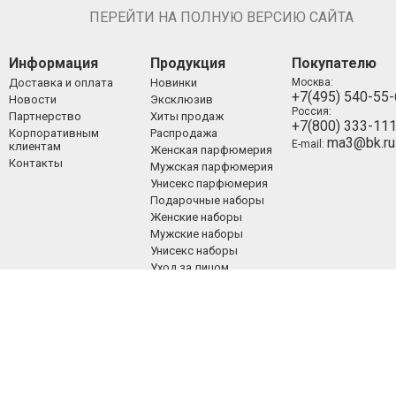
ПЕРЕЙТИ НА ПОЛНУЮ ВЕРСИЮ САЙТА
Информация
Продукция
Покупателю
Доставка и оплата
Новинки
Москва:
+7(495) 540-55
Новости
Эксклюзив
Россия:
Партнерство
Хиты продаж
+7(800) 333-11
Корпоративным
Распродажа
ma3@bk.ru
E-mail:
клиентам
Женская парфюмерия
Контакты
Мужская парфюмерия
Унисекс парфюмерия
Подарочные наборы
Женские наборы
Мужские наборы
Унисекс наборы
Уход за лицом
Уход за телом
Уход за волосами
Декоративная
косметика