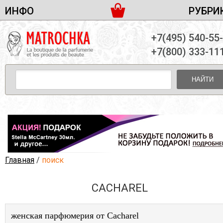
ИНФО
РУБРИ
ЖЕНСКАЯ ПАРФЮМЕРИЯ
ДОСТАВКА И ОПЛАТА
+7(495) 540-55
МУЖСКАЯ ПАРФЮМЕРИЯ
НОВОСТИ
+7(800) 333-11
ПАРТНЕРСТВО
УНИСЕКС ПАРФЮМЕРИЯ
ОПТ ОТ 10 ЕДИНИЦ
НАЙТИ
ПОДАРОЧНЫЕ НАБОРЫ
КОНТАКТЫ
ЖЕНСКИЕ НАБОРЫ
МУЖСКИЕ НАБОРЫ
УНИСЕКС НАБОРЫ
УХОД ЗА ЛИЦОМ
УХОД ЗА ТЕЛОМ
Главная
/
поиск
УХОД ЗА ВОЛОСАМИ
CACHAREL
ДЕКОРАТИВНАЯ КОСМЕТИКА
женская парфюмерия от Cacharel