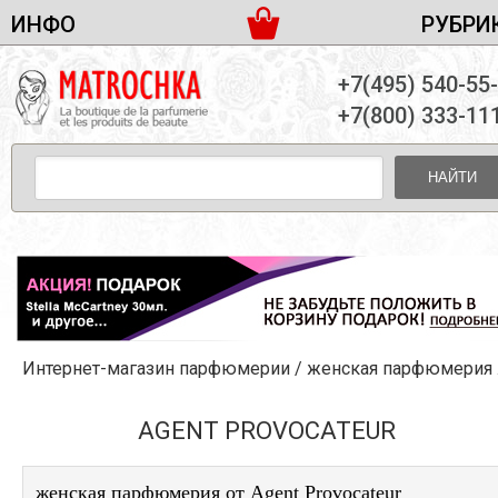
ИНФО
РУБРИ
ЖЕНСКАЯ ПАРФЮМЕРИЯ
ДОСТАВКА И ОПЛАТА
+7(495) 540-55
МУЖСКАЯ ПАРФЮМЕРИЯ
НОВОСТИ
+7(800) 333-11
ПАРТНЕРСТВО
УНИСЕКС ПАРФЮМЕРИЯ
ОПТ ОТ 10 ЕДИНИЦ
НАЙТИ
ПОДАРОЧНЫЕ НАБОРЫ
КОНТАКТЫ
ЖЕНСКИЕ НАБОРЫ
МУЖСКИЕ НАБОРЫ
УНИСЕКС НАБОРЫ
УХОД ЗА ЛИЦОМ
УХОД ЗА ТЕЛОМ
Интернет-магазин парфюмерии
/
женская парфюмерия
/
УХОД ЗА ВОЛОСАМИ
ДЕКОРАТИВНАЯ КОСМЕТИКА
AGENT PROVOCATEUR
женская парфюмерия от Agent Provocateur