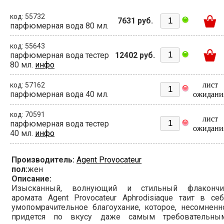
код: 55732
7631 руб.
парфюмерная вода 80 мл.
код: 55643
парфюмерная вода тестер
12402 руб.
80 мл.
инфо
лист
код: 57162
парфюмерная вода 40 мл.
ожидани
код: 70591
лист
парфюмерная вода тестер
ожидани
40 мл.
инфо
Производитель:
Agent Provocateur
пол:
жен
Описание:
Изысканный, волнующий и стильный флакончи
аромата Agent Provocateur Aphrodisiaque таит в се
умопомрачительное благоухание, которое, несомненн
придется по вкусу даже самым требовательным