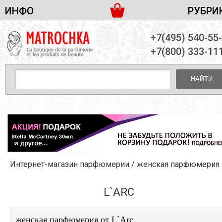
ИНФО
РУБРИ
ЖЕНСКАЯ ПАРФЮМЕРИЯ
ДОСТАВКА И ОПЛАТА
+7(495) 540-55
МУЖСКАЯ ПАРФЮМЕРИЯ
НОВОСТИ
+7(800) 333-11
ПАРТНЕРСТВО
УНИСЕКС ПАРФЮМЕРИЯ
ОПТ ОТ 10 ЕДИНИЦ
НАЙТИ
ПОДАРОЧНЫЕ НАБОРЫ
КОНТАКТЫ
ЖЕНСКИЕ НАБОРЫ
МУЖСКИЕ НАБОРЫ
УНИСЕКС НАБОРЫ
УХОД ЗА ЛИЦОМ
УХОД ЗА ТЕЛОМ
Интернет-магазин парфюмерии
/
женская парфюмерия
/
УХОД ЗА ВОЛОСАМИ
ДЕКОРАТИВНАЯ КОСМЕТИКА
L`ARC
женская парфюмерия от L`Arc