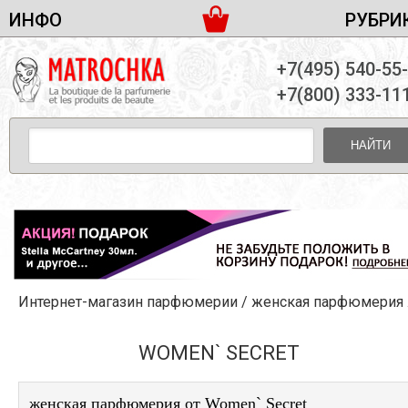
ИНФО
РУБРИ
ЖЕНСКАЯ ПАРФЮМЕРИЯ
ДОСТАВКА И ОПЛАТА
+7(495) 540-55
МУЖСКАЯ ПАРФЮМЕРИЯ
НОВОСТИ
+7(800) 333-11
ПАРТНЕРСТВО
УНИСЕКС ПАРФЮМЕРИЯ
ОПТ ОТ 10 ЕДИНИЦ
НАЙТИ
ПОДАРОЧНЫЕ НАБОРЫ
КОНТАКТЫ
ЖЕНСКИЕ НАБОРЫ
МУЖСКИЕ НАБОРЫ
УНИСЕКС НАБОРЫ
УХОД ЗА ЛИЦОМ
УХОД ЗА ТЕЛОМ
Интернет-магазин парфюмерии
/
женская парфюмерия
/
УХОД ЗА ВОЛОСАМИ
ДЕКОРАТИВНАЯ КОСМЕТИКА
WOMEN` SECRET
женская парфюмерия от Women` Secret