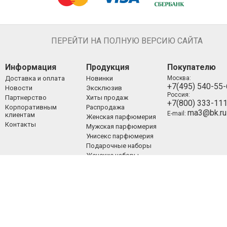
ПЕРЕЙТИ НА ПОЛНУЮ ВЕРСИЮ САЙТА
Информация
Продукция
Покупателю
Доставка и оплата
Новинки
Москва:
+7(495) 540-55
Новости
Эксклюзив
Россия:
Партнерство
Хиты продаж
+7(800) 333-11
Корпоративным
Распродажа
ma3@bk.ru
E-mail:
клиентам
Женская парфюмерия
Контакты
Мужская парфюмерия
Унисекс парфюмерия
Подарочные наборы
Женские наборы
Мужские наборы
Унисекс наборы
Уход за лицом
Уход за телом
Уход за волосами
Декоративная
косметика