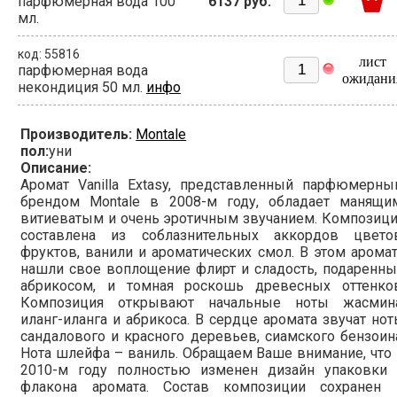
парфюмерная вода 100
6137 руб.
мл.
код: 55816
лист
парфюмерная вода
ожидани
некондиция 50 мл.
инфо
Производитель:
Montale
пол:
уни
Описание:
Аромат Vanilla Extasy, представленный парфюмерны
брендом Montale в 2008-м году, обладает манящим
витиеватым и очень эротичным звучанием. Композиц
составлена из соблазнительных аккордов цветов
фруктов, ванили и ароматических смол. В этом арома
нашли свое воплощение флирт и сладость, подаренн
абрикосом, и томная роскошь древесных оттенков
Композиция открывают начальные ноты жасмина
иланг-иланга и абрикоса. В сердце аромата звучат но
сандалового и красного деревьев, сиамского бензоин
Нота шлейфа – ваниль. Обращаем Ваше внимание, что
2010-м году полностью изменен дизайн упаковки 
флакона аромата. Состав композиции сохранен 