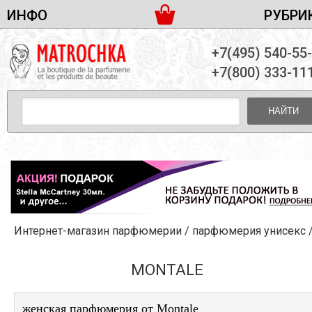
ИНФО
РУБРИ
ЖЕНСКАЯ ПАРФЮМЕРИЯ
ДОСТАВКА И ОПЛАТА
+7(495) 540-55
МУЖСКАЯ ПАРФЮМЕРИЯ
НОВОСТИ
+7(800) 333-11
ПАРТНЕРСТВО
УНИСЕКС ПАРФЮМЕРИЯ
ОПТ ОТ 10 ЕДИНИЦ
НАЙТИ
ПОДАРОЧНЫЕ НАБОРЫ
КОНТАКТЫ
ЖЕНСКИЕ НАБОРЫ
МУЖСКИЕ НАБОРЫ
УНИСЕКС НАБОРЫ
УХОД ЗА ЛИЦОМ
УХОД ЗА ТЕЛОМ
Интернет-магазин парфюмерии
/
парфюмерия унисекс
УХОД ЗА ВОЛОСАМИ
ДЕКОРАТИВНАЯ КОСМЕТИКА
MONTALE
женская парфюмерия от Montale