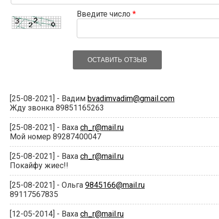
Введите число
*
ОСТАВИТЬ ОТЗЫВ
[25-08-2021] - Вадим
bvadimvadim@gmail.com
Жду звонка 89851165263
[25-08-2021] - Ваха
ch_r@mail.ru
Мой номер 89287400047
[25-08-2021] - Ваха
ch_r@mail.ru
Покайфу жиес!!
[25-08-2021] - Ольга
9845166@mail.ru
89117567835
[12-05-2014] - Ваха
ch_r@mail.ru