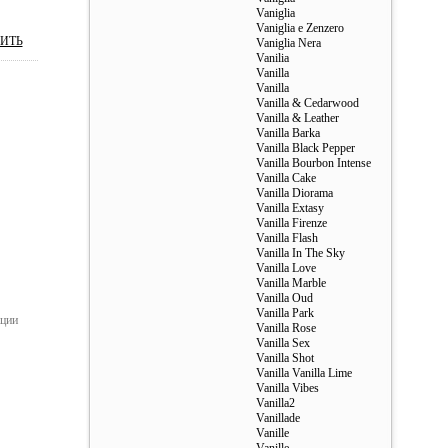
Vaniglia
Vaniglia e Zenzero
ИТЬ
Vaniglia Nera
Vanilia
Vanilla
Vanilla
Vanilla & Cedarwood
Vanilla & Leather
Vanilla Barka
Vanilla Black Pepper
Vanilla Bourbon Intense
Vanilla Cake
Vanilla Diorama
Vanilla Extasy
Vanilla Firenze
Vanilla Flash
Vanilla In The Sky
Vanilla Love
Vanilla Marble
Vanilla Oud
Vanilla Park
ации
Vanilla Rose
Vanilla Sex
Vanilla Shot
Vanilla Vanilla Lime
Vanilla Vibes
Vanilla2
Vanillade
Vanille