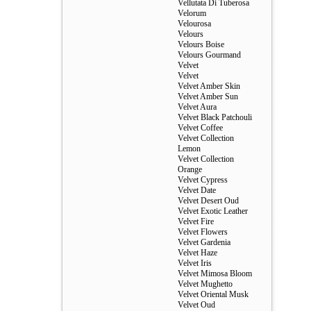
Vellutata Di Tuberosa
Velorum
Velourosa
Velours
Velours Boise
Velours Gourmand
Velvet
Velvet
Velvet Amber Skin
Velvet Amber Sun
Velvet Aura
Velvet Black Patchouli
Velvet Coffee
Velvet Collection
Lemon
Velvet Collection
Orange
Velvet Cypress
Velvet Date
Velvet Desert Oud
Velvet Exotic Leather
Velvet Fire
Velvet Flowers
Velvet Gardenia
Velvet Haze
Velvet Iris
Velvet Mimosa Bloom
Velvet Mughetto
Velvet Oriental Musk
Velvet Oud