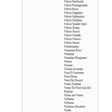
Velvet Patchouli
Velvet Pomegranate
Velvet Rose
Velvet Sapphire
Velvet Splendour
Velvet Sublime
Velvet Tender Oud
Velvet Tonka
Velvet Touch
Velvet Vanilla
Velvet Vetiver
Velvet Wood
Vendomania
Venenum Kiss
Venetiae
Venetian Bergamot
Venice
Venom
Venom Incarnat
Vent D Automne
Vent Divin
Vent Du Desert
Vento Ardente
Vento Di Fiori Eau De
Parfum
Vento nel Vento
Verbena
Verbena
Verbena Absoluta
Verde