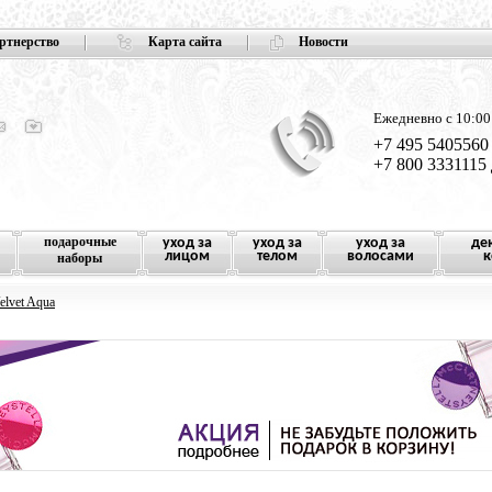
ртнерство
Карта сайта
Новости
Ежедневно с 10:00
+7 495 5405560
+7 800 3331115
подарочные
уход за
уход за
уход за
де
лицом
телом
волосами
к
наборы
elvet Aqua