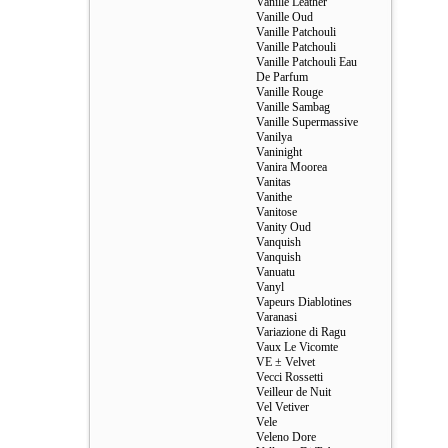
Vanille Leather
Vanille Oud
Vanille Patchouli
Vanille Patchouli
Vanille Patchouli Eau
De Parfum
Vanille Rouge
Vanille Sambag
Vanille Supermassive
Vanilya
Vaninight
Vanira Moorea
Vanitas
Vanithe
Vanitose
Vanity Oud
Vanquish
Vanquish
Vanuatu
Vanyl
Vapeurs Diablotines
Varanasi
Variazione di Ragu
Vaux Le Vicomte
VE ± Velvet
Vecci Rossetti
Veilleur de Nuit
Vel Vetiver
Vele
Veleno Dore