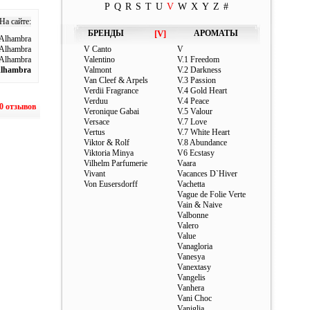
P
Q
R
S
T
U
V
W
X
Y
Z
#
На сайте:
БРЕНДЫ
[V]
АРОМАТЫ
Alhambra
Alhambra
V Canto
V
Alhambra
Valentino
V.1 Freedom
Alhambra
Valmont
V.2 Darkness
Van Cleef & Arpels
V.3 Passion
Verdii Fragrance
V.4 Gold Heart
Verduu
V.4 Peace
0 отзывов
Veronique Gabai
V.5 Valour
Versace
V.7 Love
Vertus
V.7 White Heart
Viktor & Rolf
V.8 Abundance
Viktoria Minya
V6 Ecstasy
Vilhelm Parfumerie
Vaara
Vivant
Vacances D`Hiver
Von Eusersdorff
Vachetta
Vague de Folie Verte
Vain & Naive
Valbonne
Valero
Value
Vanagloria
Vanesya
Vanextasy
Vangelis
Vanhera
Vani Choc
Vaniglia