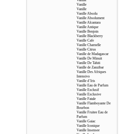
Vanille
Vanille
Vanille
Vanille Absolu
Vanille Absolument
Vanille Alcantara
Vanille Antique
Vanille Benjoin
Vanille Blackberry
Vanille Cafe
Vanille Charnelle
Vanille Citrus
Vanille de Madagascar
Vanille De Minuit
Vanille De Tahiti
Vanille de Zanzibar
Vanille Des Afriques
Intensivo
Vanille d`Iris
Vanille Eau de Parfum
Vanille Exclusif
Vanille Exclusive
Vanille Fatale
Vanille Flamboyante De
Bourbon
Vanille Fruitee Eau de
Parfum
Vanille Gaiac
Vanille Iconique
Vanille Insensee