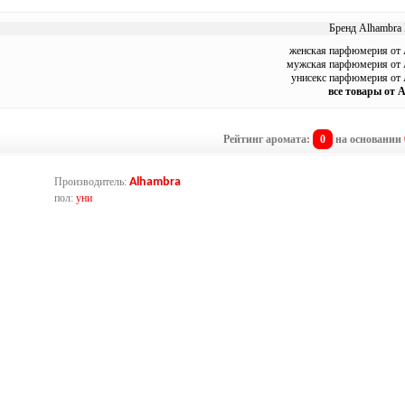
Бренд Alhambra 
женская парфюмерия от 
мужская парфюмерия от 
унисекс парфюмерия от 
все товары от 
Рейтинг аромата:
0
на основании
Производитель:
Alhambra
пол:
уни