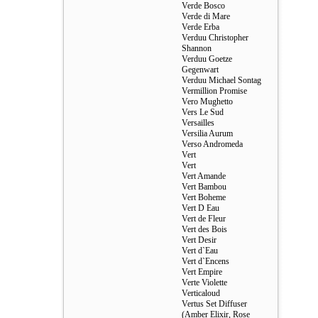
Verde Bosco
Verde di Mare
Verde Erba
Verduu Christopher
Shannon
Verduu Goetze
Gegenwart
Verduu Michael Sontag
Vermillion Promise
Vero Mughetto
Vers Le Sud
Versailles
Versilia Aurum
Verso Andromeda
Vert
Vert
Vert Amande
Vert Bambou
Vert Boheme
Vert D Eau
Vert de Fleur
Vert des Bois
Vert Desir
Vert d`Eau
Vert d`Encens
Vert Empire
Verte Violette
Verticaloud
Vertus Set Diffuser
(Amber Elixir, Rose