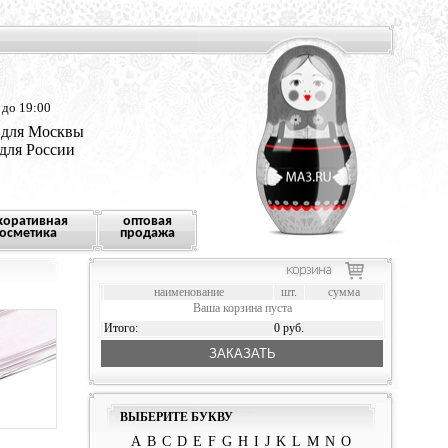
 до 19:00
 для Москвы
 для России
коративная
оптовая
осметика
продажа
наименование
шт.
сумма
Ваша корзина пуста
Итого:
0 руб.
ЗАКАЗАТЬ
ВЫБЕРИТЕ БУКВУ
A
B
C
D
E
F
G
H
I
J
K
L
M
N
O