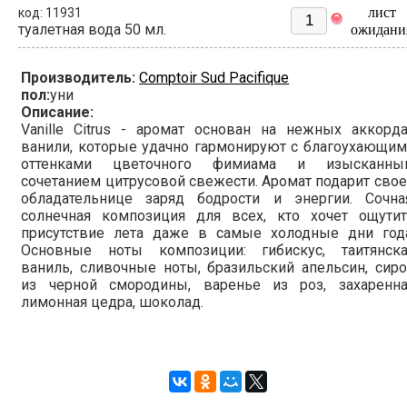
лист
код: 11931
туалетная вода 50 мл.
ожидани
Производитель:
Comptoir Sud Pacifique
пол:
уни
Описание:
Vanille Citrus - аромат основан на нежных аккорд
ванили, которые удачно гармонируют с благоухающи
оттенками цветочного фимиама и изысканны
сочетанием цитрусовой свежести. Аромат подарит сво
обладательнице заряд бодрости и энергии. Сочная
солнечная композиция для всех, кто хочет ощутит
присутствие лета даже в самые холодные дни года
Основные ноты композиции: гибискус, таитянска
ваниль, сливочные ноты, бразильский апельсин, сир
из черной смородины, варенье из роз, захаренна
лимонная цедра, шоколад.