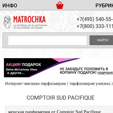
ИНФО
РУБРИ
ЖЕНСКАЯ ПАРФЮМЕРИЯ
ДОСТАВКА И ОПЛАТА
+7(495) 540-55
МУЖСКАЯ ПАРФЮМЕРИЯ
НОВОСТИ
+7(800) 333-11
ПАРТНЕРСТВО
УНИСЕКС ПАРФЮМЕРИЯ
ОПТ ОТ 10 ЕДИНИЦ
НАЙТИ
ПОДАРОЧНЫЕ НАБОРЫ
КОНТАКТЫ
ЖЕНСКИЕ НАБОРЫ
МУЖСКИЕ НАБОРЫ
УНИСЕКС НАБОРЫ
УХОД ЗА ЛИЦОМ
УХОД ЗА ТЕЛОМ
Интернет-магазин парфюмерии
/
парфюмерия унисекс
УХОД ЗА ВОЛОСАМИ
ДЕКОРАТИВНАЯ КОСМЕТИКА
COMPTOIR SUD PACIFIQUE
женская парфюмерия от Comptoir Sud Pacifique