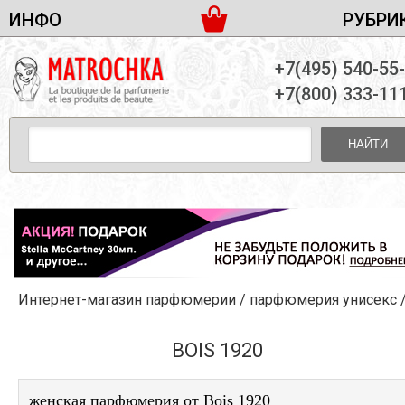
ИНФО
РУБРИ
ЖЕНСКАЯ ПАРФЮМЕРИЯ
ДОСТАВКА И ОПЛАТА
+7(495) 540-55
МУЖСКАЯ ПАРФЮМЕРИЯ
НОВОСТИ
+7(800) 333-11
ПАРТНЕРСТВО
УНИСЕКС ПАРФЮМЕРИЯ
ОПТ ОТ 10 ЕДИНИЦ
НАЙТИ
ПОДАРОЧНЫЕ НАБОРЫ
КОНТАКТЫ
ЖЕНСКИЕ НАБОРЫ
МУЖСКИЕ НАБОРЫ
УНИСЕКС НАБОРЫ
УХОД ЗА ЛИЦОМ
УХОД ЗА ТЕЛОМ
Интернет-магазин парфюмерии
/
парфюмерия унисекс
УХОД ЗА ВОЛОСАМИ
ДЕКОРАТИВНАЯ КОСМЕТИКА
BOIS 1920
женская парфюмерия от Bois 1920