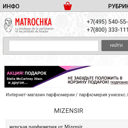
ИНФО
РУБРИ
ЖЕНСКАЯ ПАРФЮМЕРИЯ
ДОСТАВКА И ОПЛАТА
+7(495) 540-55
МУЖСКАЯ ПАРФЮМЕРИЯ
НОВОСТИ
+7(800) 333-11
ПАРТНЕРСТВО
УНИСЕКС ПАРФЮМЕРИЯ
ОПТ ОТ 10 ЕДИНИЦ
НАЙТИ
ПОДАРОЧНЫЕ НАБОРЫ
КОНТАКТЫ
ЖЕНСКИЕ НАБОРЫ
МУЖСКИЕ НАБОРЫ
УНИСЕКС НАБОРЫ
УХОД ЗА ЛИЦОМ
УХОД ЗА ТЕЛОМ
Интернет-магазин парфюмерии
/
парфюмерия унисекс
УХОД ЗА ВОЛОСАМИ
ДЕКОРАТИВНАЯ КОСМЕТИКА
MIZENSIR
женская парфюмерия от Mizensir