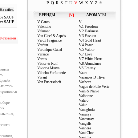
P
Q
R
S
T
U
V
W
X
Y
Z
#
а сайте:
БРЕНДЫ
[V]
АРОМАТЫ
 от SAUF
 от SAUF
V Canto
V
Valentino
V.1 Freedom
Valmont
V.2 Darkness
Van Cleef & Arpels
V.3 Passion
0 отзывов
Verdii Fragrance
V.4 Gold Heart
Verduu
V.4 Peace
Veronique Gabai
V.5 Valour
Versace
V.7 Love
Vertus
V.7 White Heart
Viktor & Rolf
V.8 Abundance
Viktoria Minya
V6 Ecstasy
енным
Vilhelm Parfumerie
Vaara
т-
Vivant
Vacances D`Hiver
Дизайн
Von Eusersdorff
Vachetta
ых стоп-
Vague de Folie Verte
Vain & Naive
траивается
Valbonne
т
Valero
соборе
Value
oix
Vanagloria
ольствия,
Vanesya
Vanextasy
Vangelis
еского
Vanhera
Vani Choc
ргамота,
Vaniglia