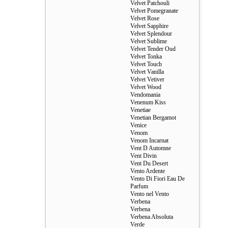
Velvet Patchouli
Velvet Pomegranate
Velvet Rose
Velvet Sapphire
Velvet Splendour
Velvet Sublime
Velvet Tender Oud
Velvet Tonka
Velvet Touch
Velvet Vanilla
Velvet Vetiver
Velvet Wood
Vendomania
Venenum Kiss
Venetiae
Venetian Bergamot
Venice
Venom
Venom Incarnat
Vent D Automne
Vent Divin
Vent Du Desert
Vento Ardente
Vento Di Fiori Eau De
Parfum
Vento nel Vento
Verbena
Verbena
Verbena Absoluta
Verde