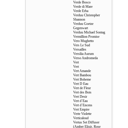
Verde Bosco
Verde di Mare
Verde Erba
Verduu Christopher
Shannon
Verduu Goetze
Gegenwart
Verduu Michael Sontag
Vermillion Promise
Vero Mughetto
Vers Le Sud
Versailles
Versilia Aurum
Verso Andromeda
Vert
Vert
Vert Amande
Vert Bambou
Vert Boheme
Vert D Eau
Vert de Fleur
Vert des Bois
Vert Desir
Vert d`Eau
Vert d`Encens
Vert Empire
Verte Violette
Verticaloud
Vertus Set Diffuser
(Amber Elixir, Rose