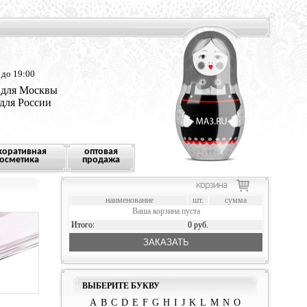
 до 19:00
 для Москвы
 для России
коративная
оптовая
осметика
продажа
наименование
шт.
сумма
Ваша корзина пуста
Итого:
0 руб.
ЗАКАЗАТЬ
ВЫБЕРИТЕ БУКВУ
A
B
C
D
E
F
G
H
I
J
K
L
M
N
O