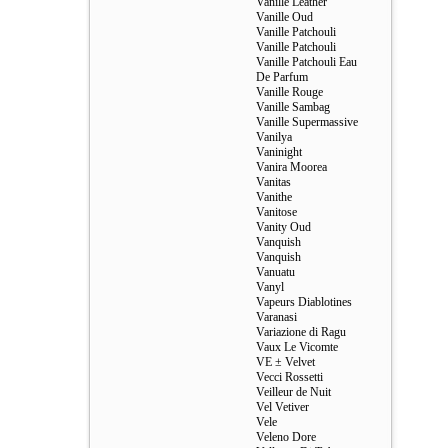
Vanille Leather
Vanille Oud
Vanille Patchouli
Vanille Patchouli
Vanille Patchouli Eau
De Parfum
Vanille Rouge
Vanille Sambag
Vanille Supermassive
Vanilya
Vaninight
Vanira Moorea
Vanitas
Vanithe
Vanitose
Vanity Oud
Vanquish
Vanquish
Vanuatu
Vanyl
Vapeurs Diablotines
Varanasi
Variazione di Ragu
Vaux Le Vicomte
VE ± Velvet
Vecci Rossetti
Veilleur de Nuit
Vel Vetiver
Vele
Veleno Dore