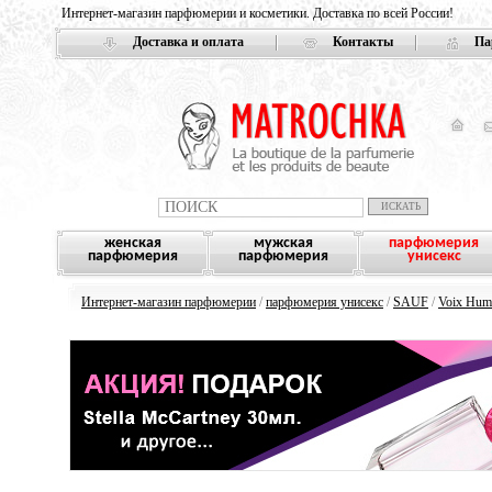
Интернет-магазин парфюмерии и косметики. Доставка по всей России!
Доставка и оплата
Контакты
Па
женская
мужская
парфюмерия
парфюмерия
парфюмерия
унисекс
Интернет-магазин парфюмерии
/
парфюмерия унисекс
/
SAUF
/
Voix Hum