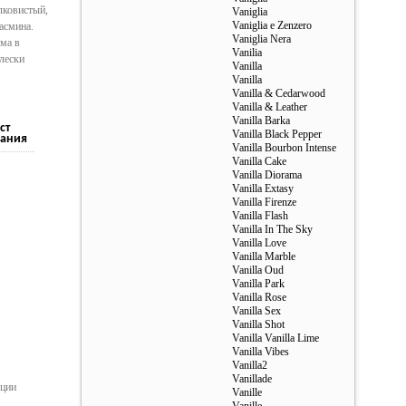
лковистый,
Vaniglia
Vaniglia e Zenzero
асмина.
Vaniglia Nera
ма в
Vanilia
лески
Vanilla
Vanilla
Vanilla & Cedarwood
Vanilla & Leather
Vanilla Barka
ст
Vanilla Black Pepper
ания
Vanilla Bourbon Intense
Vanilla Cake
Vanilla Diorama
Vanilla Extasy
Vanilla Firenze
Vanilla Flash
Vanilla In The Sky
Vanilla Love
Vanilla Marble
Vanilla Oud
Vanilla Park
Vanilla Rose
Vanilla Sex
Vanilla Shot
Vanilla Vanilla Lime
Vanilla Vibes
Vanilla2
Vanillade
ации
Vanille