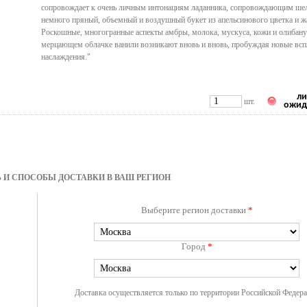
сопровождает к очень личным интонациям ладанника, сопровождающим ше
немного пряный, объемный и воздушный букет из апельсинового цветка и ж
Роскошные, многогранные аспекты амбры, молока, мускуса, кожи и олибану
мерцающем облачке ванили возникают вновь и вновь, пробуждая новые всп
наслаждения."
ли
шт.
ожид
 И СПОСОБЫ ДОСТАВКИ В ВАШ РЕГИОН
Выберите регион доставки
*
Город
*
Доставка осуществляется только по территории Российской Федер