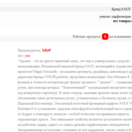
Бренд SAUF Н
унисекс парфюмерия
все товары
Рейтинг аромата:
0
на основании
Производитель:
SAUF
пол:
уни
"Аромат – это не просто приятный запах, это еще и универсальное средство
коммуникации. Итальянский нишевой бренд SAUF, являющийся художеств
проектом Filippo Sorcinelli - музыканта-органиста, дизайнера, живописца и ар
директора бренда UNUM parfums, представил композицию Voix Humaine 8. 
флакона в точности воспроизводит форму органного ""дышла"" – специальн
ручек, при помощи которых ""божественный"" музыкальный инструмент нас
под конкретную партитуру. В свою очередь, название аромата также взято о
обозначения таких регистровых ручек, установленных в Большом органе, в 
Парижской Богоматери. Элегантный восточный фужерный парфюм SAUF V
Humaine 8 то успокаивает, окружая атмосферой всеобъемлющей неги и удов
то бодрит и тонизирует, помогая с особой четкостью воспринимать яркость
окружающих красок. Эти уникальные свойства являются результатом магич
воздействия ладана, одного из самых древних парфюмерных ингредиентов.
Завораживающее вступление, сотканное из нот кардамона, смолы элеми и бе