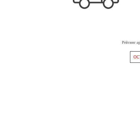
Рейтинг а
ОС