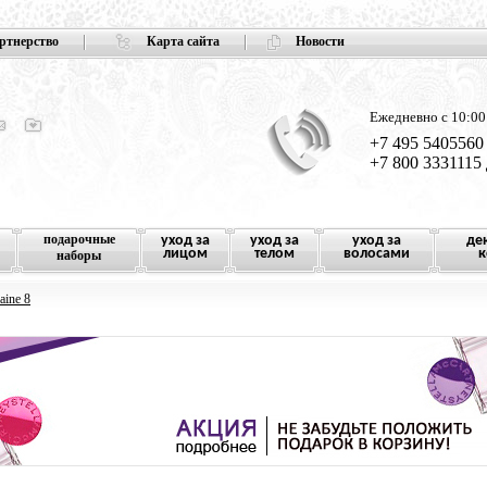
ртнерство
Карта сайта
Новости
Ежедневно с 10:00
+7 495 5405560
+7 800 3331115
подарочные
уход за
уход за
уход за
де
лицом
телом
волосами
к
наборы
aine 8