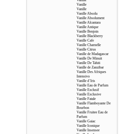
Vanille
Vanille
Vanille
Vanille Absolu
Vanille Absolument
Vanille Alcantara
Vanille Antique
Vanille Benjoin
Vanille Blackberry
Vanille Cafe
Vanille Charnelle
Vanille Citrus
Vanille de Madagascar
Vanille De Minuit
Vanille De Tahiti
Vanille de Zanzibar
Vanille Des Afriques
Intensivo
Vanille d`Iris
Vanille Eau de Parfum
Vanille Exclusif
Vanille Exclusive
Vanille Fatale
Vanille Flamboyante De
Bourbon
Vanille Fruitee Eau de
Parfum
Vanille Gaiac
Vanille Iconique
Vanille Insensee