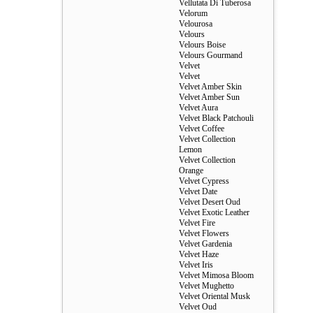
Vellutata Di Tuberosa
Velorum
Velourosa
Velours
Velours Boise
Velours Gourmand
Velvet
Velvet
Velvet Amber Skin
Velvet Amber Sun
Velvet Aura
Velvet Black Patchouli
Velvet Coffee
Velvet Collection
Lemon
Velvet Collection
Orange
Velvet Cypress
Velvet Date
Velvet Desert Oud
Velvet Exotic Leather
Velvet Fire
Velvet Flowers
Velvet Gardenia
Velvet Haze
Velvet Iris
Velvet Mimosa Bloom
Velvet Mughetto
Velvet Oriental Musk
Velvet Oud