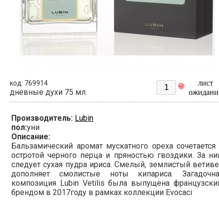
лист
код: 769914
дневные духи 75 мл.
ожидани
Производитель:
Lubin
пол:
уни
Описание:
Бальзамический аромат мускатного ореха сочетается
остротой черного перца и пряностью гвоздики. За н
следует сухая пудра ириса. Смелый, землистый ветив
дополняет смолистые ноты кипариса. Загадочна
композиция Lubin Vetilis была выпущена французск
брендом в 2017году в рамках коллекции Evocaci