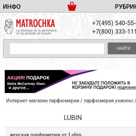
ИНФО
РУБРИ
ЖЕНСКАЯ ПАРФЮМЕРИЯ
ДОСТАВКА И ОПЛАТА
+7(495) 540-55
МУЖСКАЯ ПАРФЮМЕРИЯ
НОВОСТИ
+7(800) 333-11
ПАРТНЕРСТВО
УНИСЕКС ПАРФЮМЕРИЯ
ОПТ ОТ 10 ЕДИНИЦ
НАЙТИ
ПОДАРОЧНЫЕ НАБОРЫ
КОНТАКТЫ
ЖЕНСКИЕ НАБОРЫ
МУЖСКИЕ НАБОРЫ
УНИСЕКС НАБОРЫ
УХОД ЗА ЛИЦОМ
УХОД ЗА ТЕЛОМ
Интернет-магазин парфюмерии
/
парфюмерия унисекс
УХОД ЗА ВОЛОСАМИ
ДЕКОРАТИВНАЯ КОСМЕТИКА
LUBIN
женская парфюмерия от Lubin