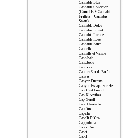
Cannabis Blue
Cannabis Collection
(Cannabis + Cannabis
Fruttata + Cannabis
Salata)
Cannabis Dolce
Cannabis Fruttata
Cannabis Intense
Cannabis Rose
Cannabis Santal
Cannelle
Cannelle et Vanille
Cannibale
Cantabelle
Cantaride
Canturi Eau de Parfum
Canvas
Canyon Dreams
Canyon Escape For Her
Can`t Get Enough
Cap D`Antibes
Cap Neroli
Cape Heartache
Capeline
Capella
Capelli D`Oro
Cappadocia
Capre Diem
Capri
Capri