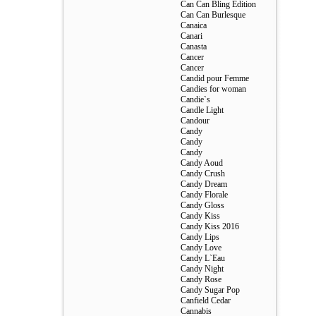
Can Can Bling Edition
Can Can Burlesque
Canaica
Canari
Canasta
Cancer
Cancer
Candid pour Femme
Candies for woman
Candie`s
Candle Light
Candour
Candy
Candy
Candy
Candy Aoud
Candy Crush
Candy Dream
Candy Florale
Candy Gloss
Candy Kiss
Candy Kiss 2016
Candy Lips
Candy Love
Candy L`Eau
Candy Night
Candy Rose
Candy Sugar Pop
Canfield Cedar
Cannabis