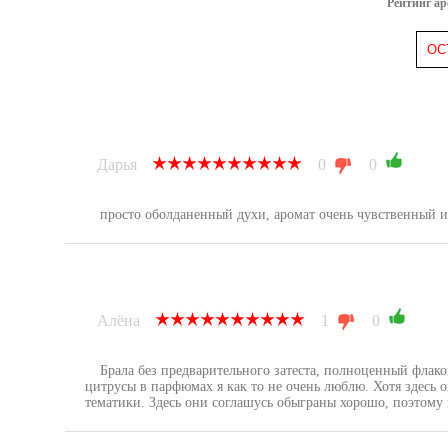
Рейтинг а
ОС
Дарья
0
0
просто оболданенный духи, аромат очень чувственный 
Алёна
1
0
Брала без предварительного затеста, полноценный флак
цитрусы в парфюмах я как то не очень люблю. Хотя здесь 
тематики. Здесь они соглашусь обыграны хорошо, поэтому н