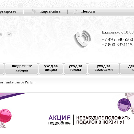
ртнерство
Карта сайта
Новости
Ежедневно с 10:00
+7 495 5405560
+7 800 3331115
подарочные
уход за
уход за
уход за
де
лицом
телом
волосами
к
наборы
au Tendre Eau de Parfum