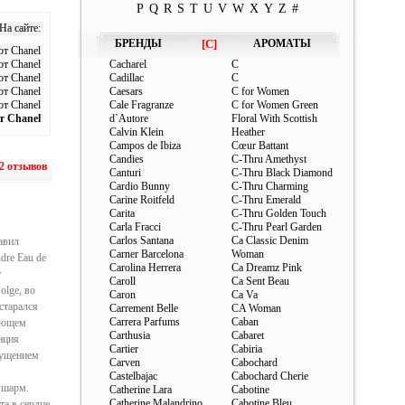
P
Q
R
S
T
U
V
W
X
Y
Z
#
На сайте:
БРЕНДЫ
[C]
АРОМАТЫ
т Chanel
т Chanel
Cacharel
C
от Chanel
Cadillac
C
от Chanel
Caesars
C for Women
от Chanel
Cale Fragranze
C for Women Green
т Chanel
d`Autore
Floral With Scottish
Calvin Klein
Heather
Campos de Ibiza
Cœur Battant
Candies
C-Thru Amethyst
2 отзывов
Canturi
C-Thru Black Diamond
Cardio Bunny
C-Thru Charming
Carine Roitfeld
C-Thru Emerald
Carita
C-Thru Golden Touch
Carla Fracci
C-Thru Pearl Garden
Carlos Santana
Ca Classic Denim
авил
Carner Barcelona
Woman
dre Eau de
Carolina Herrera
Ca Dreamz Pink
т
Caroll
Ca Sent Beau
olge, во
Caron
Ca Va
старался
Carrement Belle
CA Woman
Carrera Parfums
Caban
вающем
Carthusia
Cabaret
иция
Cartier
Cabiria
щущением
Carven
Cabochard
Castelbajac
Cabochard Cherie
 шарм.
Catherine Lara
Cabotine
Catherine Malandrino
Cabotine Bleu
а в сердце