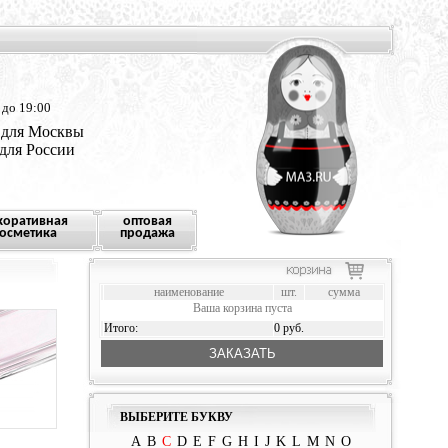
 до 19:00
 для Москвы
 для России
коративная
оптовая
осметика
продажа
наименование
шт.
сумма
Ваша корзина пуста
Итого:
0 руб.
ЗАКАЗАТЬ
ВЫБЕРИТЕ БУКВУ
A
B
C
D
E
F
G
H
I
J
K
L
M
N
O