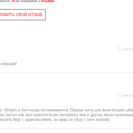
ромата:
10
на основании
2 отзывов
ТАВИТЬ СВОЙ ОТЗЫВ
25 авгу
и нежный!
25 авгу
он. Штрих и батч-коды отслеживаются. Первые ноты для меня больше цЫт
они звучат как мне кажется более интересно чем в других мною нюхаемы
осить буду с удовольствием, но вряд ли уйду с ним взапой)