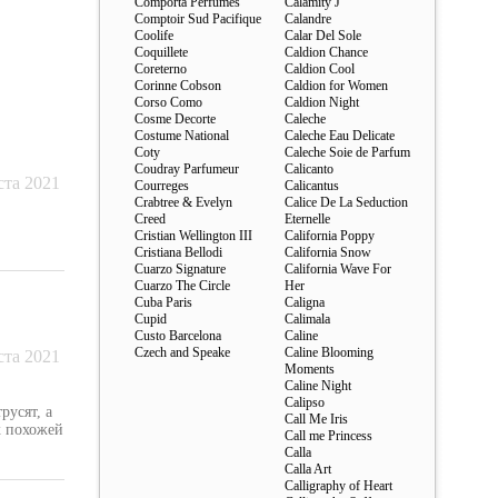
Comporta Perfumes
Calamity J
Comptoir Sud Pacifique
Calandre
Coolife
Calar Del Sole
Coquillete
Caldion Chance
Coreterno
Caldion Cool
Corinne Cobson
Caldion for Women
Corso Como
Caldion Night
Cosme Decorte
Caleche
Costume National
Caleche Eau Delicate
Coty
Caleche Soie de Parfum
Coudray Parfumeur
Calicanto
ста 2021
Courreges
Calicantus
Crabtree & Evelyn
Calice De La Seduction
Creed
Eternelle
Cristian Wellington III
California Poppy
Cristiana Bellodi
California Snow
Cuarzo Signature
California Wave For
Cuarzo The Circle
Her
Cuba Paris
Caligna
Cupid
Calimala
Custo Barcelona
Caline
Czech and Speake
Caline Blooming
ста 2021
Moments
Caline Night
Calipso
русят, а
Call Me Iris
х похожей
Call me Princess
Calla
Calla Art
Calligraphy of Heart