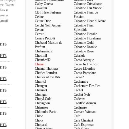
Cathy Guetta
Cabotine Cristalisme
се. Таким
Cavallini
Cabotine Eau Vivide
Как и
CB I Hate Perfume
Cabotine Fleur de
ежего
Celine
Passion
одный
Celine Dion
Cabotine Fleur d`Ivoire
Cerchi Nell`Acqua
Cabotine Fleur
Cereus
Splendide
Cerruti
Cabotine Floralie
Cesare Paciotti
Cabotine Floralisme
Chabaud Maison de
Cabotine Gold
ИТЬ
Parfum
Cabotine Rosalie
Chabrawichi
Cabotine Rose
Chachnil
Cabriole
ИТЬ
Chambre52
Cacao Azteque
Chanel
Cacao In The Sun
ИТЬ
Chantal Thomass
Cacao Libertine
Charles Jourdan
Cacao Porcelana
Charles of the Ritz
Cacao2
ИТЬ
Charriol
Cachemire
Chaugan
Cachemire Des Iles
Chaumet
Cachet
ИТЬ
Cherigan
Cachet Noir
Cheryl Cole
Cadenza
ИТЬ
Chevignon
Cadillac Women
Chiemsee
Cadjmere
Chkoudra Paris
Caesars Woman
ИТЬ
Chloe
Cafe
Choix
Cafe Chantant
Chopard
Cafe Expresso
ИТЬ