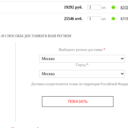
19292 руб.
шт.
КУП
25546 руб.
шт.
КУП
ли
шт.
ожид
 И СПОСОБЫ ДОСТАВКИ В ВАШ РЕГИОН
ли
шт.
ожид
Выберите регион доставки
*
ли
шт.
ожид
ли
Город
*
шт.
ожид
ли
шт.
ожид
Доставка осуществляется только по территории Российской Федер
ли
шт.
ожид
ли
шт.
ожид
ПОКАЗАТЬ