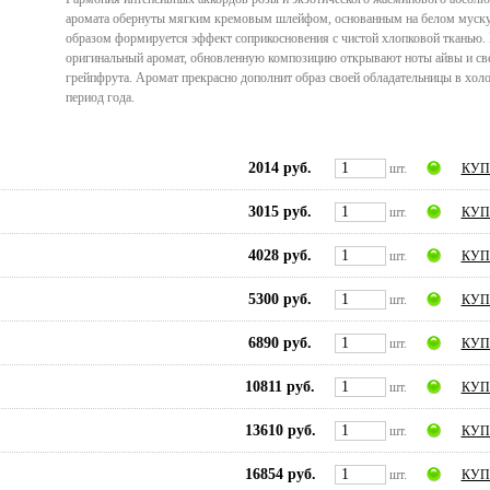
аромата обернуты мягким кремовым шлейфом, основанным на белом муску
образом формируется эффект соприкосновения с чистой хлопковой тканью. 
оригинальный аромат, обновленную композицию открывают ноты айвы и св
грейпфрута. Аромат прекрасно дополнит образ своей обладательницы в хол
период года.
2014 руб.
шт.
КУП
3015 руб.
шт.
КУП
4028 руб.
шт.
КУП
5300 руб.
шт.
КУП
6890 руб.
шт.
КУП
10811 руб.
шт.
КУП
13610 руб.
шт.
КУП
16854 руб.
шт.
КУП