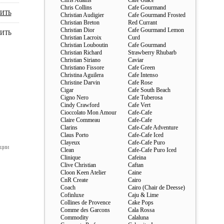
Chris Adams
Cafe Glace
Chris Collins
Cafe Gourmand
ИТЬ
Christian Audigier
Cafe Gourmand Frosted
Christian Breton
Red Currant
Christian Dior
Cafe Gourmand Lemon
ИТЬ
Christian Lacroix
Curd
Christian Louboutin
Cafe Gourmand
ст
Christian Richard
Strawberry Rhubarb
ания
Christian Siriano
Caviar
Christiano Fissore
Cafe Green
ст
Christina Aguilera
Cafe Intenso
ания
Christine Darvin
Cafe Rose
ст
Cigar
Cafe South Beach
ания
Cigno Nero
Cafe Tuberosa
Cindy Crawford
Cafe Vert
ст
Cioccolato Mon Amour
Cafe-Cafe
ания
Claire Commeau
Cafe-Cafe
Clarins
Cafe-Cafe Adventure
ст
Claus Porto
Cafe-Cafe Iced
ания
Clayeux
Cafe-Cafe Puro
ации
ст
Clean
Cafe-Cafe Puro Iced
ания
Clinique
Cafeina
Clive Christian
Caftan
ст
Cloon Keen Atelier
Caine
ания
CnR Create
Cairo
Coach
Cairo (Сhair de Deesse)
Cofinluxe
Caju & Lime
Collines de Provence
Cake Pops
Comme des Garcons
Cala Rossa
Commodity
Calaluna