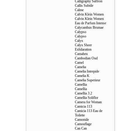
Calligraphy Saffron
Callis Subtile
Calme
Calvin Klein Women
Calvin Klein Women
Eau de Parfum Intense
Calycanthus Brumae
Calypso
Calypso
Calyx
Calyx Sheer
Exhilaration
Camaheu
Cambodian Oud
Camel
Camelia
Camelia Intrepide
Camelia K
Camelia Superieur
Camellia
Camellia
Camellia 3.2
Camellia Soliflor
Camera for Woman
Camicia 113
Camicia 113 Eau de
Toilette
Camomile
Camouflage
Can Can