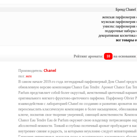
Бренд Chanel 
женская парфюмерия о
мужская парфюмерия о
унисекс парфюмерия 
подарочные наборы 
декоративная косметика 
все товары о
Рейтинг аромата:
10
на основании
Производитель:
Chanel
пол:
жен
В самом начале 2019-го года легендарный парфюмерный Дом Chanel предст
обновленную версию композиции Chance Eau Tendre. Аромат Chance Eau Ten
Parfum представляет собой более округлый, женственный цветочный вариан
оригинального мягкого фруктово-цветочного парфюма. Парфюмер Olivier P
взаимодействии с лабораторией Chanel по созданию и развитию ароматов по
переосмыслить классическую композицию в более насыщенном, обволаки
ключе, посвятив свое творение уверенной, сияющей женственности. Композ
Chance Eau Tendre Eau de Parfum окружит свою владелицу потрясающим о
абсолютной нежности. Тонкий и глубоко поэтичный аромат пробуждает в вас
внутреннее сияние и радость, за которыми неуклонно следует неповторимый
Гармония интенсивных аккордов розы и экзотического жасминового абсолют