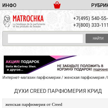
ИНФО
РУБРИ
ЖЕНСКАЯ ПАРФЮМЕРИЯ
ДОСТАВКА И ОПЛАТА
+7(495) 540-55
МУЖСКАЯ ПАРФЮМЕРИЯ
НОВОСТИ
+7(800) 333-11
ПАРТНЕРСТВО
УНИСЕКС ПАРФЮМЕРИЯ
ОПТ ОТ 10 ЕДИНИЦ
НАЙТИ
ПОДАРОЧНЫЕ НАБОРЫ
КОНТАКТЫ
ЖЕНСКИЕ НАБОРЫ
МУЖСКИЕ НАБОРЫ
УНИСЕКС НАБОРЫ
УХОД ЗА ЛИЦОМ
УХОД ЗА ТЕЛОМ
Интернет-магазин парфюмерии
/
женская парфюмерия
/Cr
УХОД ЗА ВОЛОСАМИ
ДУХИ CREED ПАРФЮМЕРИЯ КРИД
ДЕКОРАТИВНАЯ КОСМЕТИКА
женская парфюмерия от Creed