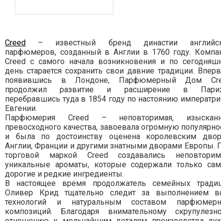
Creed
– известный бренд династии английск
парфюмеров, созданный в Англии в 1760 году. Компа
Creed с самого начала возникновения и по сегодняш
день старается сохранить свои давние традиции. Впер
появившись в Лондоне, Парфюмерный Дом Cr
продолжил развитие и расширение в Париж
перебравшись туда в 1854 году по настоянию императр
Евгении.
Парфюмерия Creed – неповторимая, изысканн
превосходного качества, завоевала огромную популярно
и была по достоинству оценена королевским дво
Англии, Франции и другими знатными дворами Европы. 
торговой маркой Creed создавались неповтори
уникальные ароматы, которые содержали только са
дорогие и редкие ингредиенты.
В настоящее время продолжатель семейных тради
Оливер Крид тщательно следит за выполнением в
технологий и натуральным составом парфюмер
композиций. Благодаря внимательному скрупулезн
отношению к мельчайшим деталям производства дух