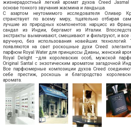
жизнерадостный легкий аромат духов Creed Jasmal
основе тонкого звучания жасмина и ландыша.
С азартом неутомимого исследователя Оливер К
странствует по всему миру, тщательно отбирая са
лучшие из природных компонентов: нарцисс из Франц
сандал из Индии, бергамот из Италии. Впоследст
экстракты вымачивают, смешивают и фильтруют, и все 
вручную, без использования новейших технологий. 
появляются на свет роскошные духи Creed: элегант
парфюм Royal Water для принцессы Дианы, женский аро
Royal Delight –для королевских особ, мужской пар
Original Santal с экзотическим ароматом загадочной Инд
Все парфюмерные композиции духов Creed соединяю
себе престиж, роскошь и благородство королевск
аромата.