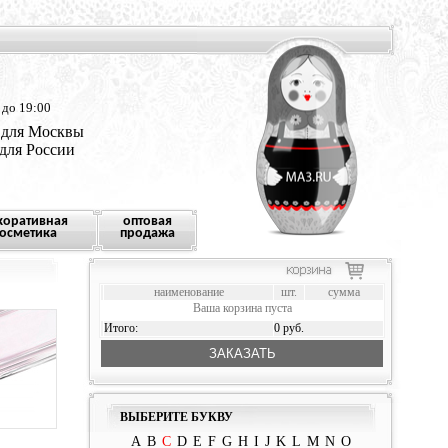
 до 19:00
 для Москвы
 для России
коративная
оптовая
осметика
продажа
наименование
шт.
сумма
Ваша корзина пуста
Итого:
0 руб.
ЗАКАЗАТЬ
ВЫБЕРИТЕ БУКВУ
A
B
C
D
E
F
G
H
I
J
K
L
M
N
O