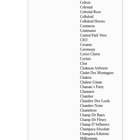
Celeste
Celestial
Celestial Rose
Celluloid
Celluloid Heroes
Centaurus
Centenario
Central Park West
CEO
Ceramic
Ceremony
Cerise Cherie
Ceylon
Chai
Chalayan Airborne
Chalet Des Montagnes
Chaleur
Chaleur Gitane
Chaman`s Party
Chamarre
Chamber
Chambre Des Lords
Chambre Noire
Chameleon
Champ De Baies
Champ De Fleurs
Champ D`Influence
Champaca Absolute
Champaca Edizione
Millesimata