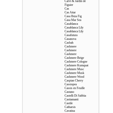
Carvi & Jardin de
Figuier
Cas
Cas Attar
Casa Ibiza Fig
Casa Mar Sea
Casablanca
Casablanca Lily
Casablanca Lily
Casafutura
Casanova
Casbah
Cashmere
Cashmere
Cashmere
Cashmere Beige
Cashmere Cologne
Cashmere Kumquat
Cashmere Musc
Cashmere Musk
Cashmere Wood
Caspian Cherry
Cassiopea
Cassis en Feuille
Castano
Castelli Di Sabbia
Castiamanti
Castile
Catharsis
Cavatina