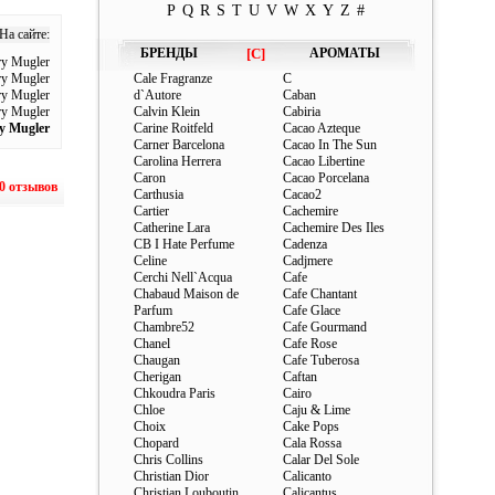
P
Q
R
S
T
U
V
W
X
Y
Z
#
На сайте:
БРЕНДЫ
[C]
АРОМАТЫ
ry Mugler
ry Mugler
Cale Fragranze
C
ry Mugler
d`Autore
Caban
ry Mugler
Calvin Klein
Cabiria
ry Mugler
Carine Roitfeld
Cacao Azteque
Carner Barcelona
Cacao In The Sun
Carolina Herrera
Cacao Libertine
Caron
Cacao Porcelana
0 отзывов
Carthusia
Cacao2
Cartier
Cachemire
Catherine Lara
Cachemire Des Iles
CB I Hate Perfume
Cadenza
Celine
Cadjmere
Cerchi Nell`Acqua
Cafe
Chabaud Maison de
Cafe Chantant
Parfum
Cafe Glace
Chambre52
Cafe Gourmand
Chanel
Cafe Rose
Chaugan
Cafe Tuberosa
Cherigan
Caftan
Chkoudra Paris
Cairo
Chloe
Caju & Lime
Choix
Cake Pops
Chopard
Cala Rossa
Chris Collins
Calar Del Sole
Christian Dior
Calicanto
Christian Louboutin
Calicantus