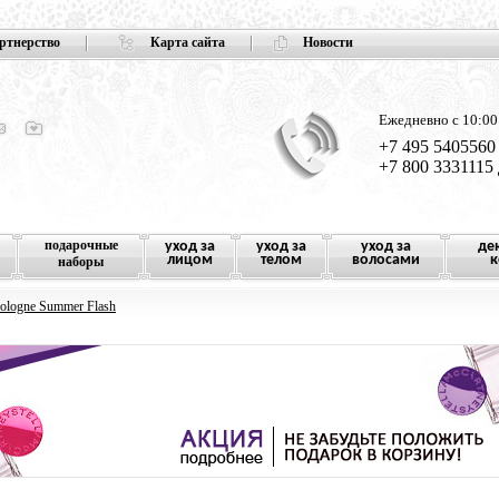
ртнерство
Карта сайта
Новости
Ежедневно с 10:00
+7 495 5405560
+7 800 3331115
подарочные
уход за
уход за
уход за
де
лицом
телом
волосами
к
наборы
ologne Summer Flash