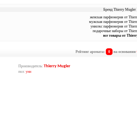
Бренд Thierry Mugler 
женская парфюмерия от Thier
мужская парфюмерия от Thier
унисекс парфюмерия от Thier
подарочные наборы от Thier
все товары от Thier
Рейтинг аромата:
0
на основании
Производитель:
Thierry Mugler
пол:
уни