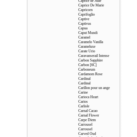
Caprice de Julie
Caprice De Marie
Capricorn
Caprifoglio
Captive
Captivus
Capua
Caput Mundi
Caramel
Caramelo Vanilla
Carameluxe
Carate Urio
Caravanserail Intense
Carbon Sapphire
Carbon [6C]
Carboneum
Cardamom Rose
Cardinal
Cardinal
Carillon pour un ange
Carine
Carioca Heart
Carios
Carlisle
Carnal Cacao
Carnal Flower
Carpe Diem
Carrousel
Carrousel
Carved Oud