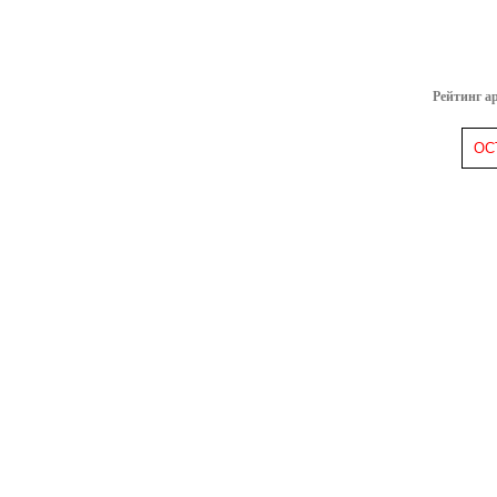
Рейтинг а
ОС