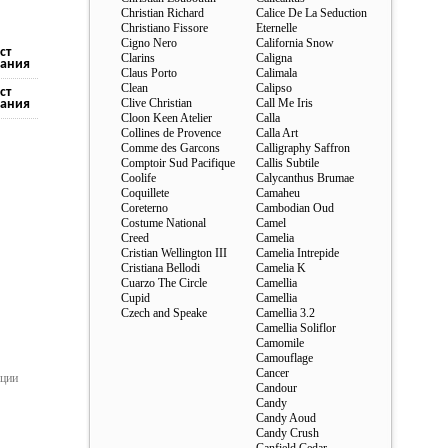
Christian Richard
Calice De La Seduction
Christiano Fissore
Eternelle
Cigno Nero
California Snow
ст
Clarins
Caligna
ания
Claus Porto
Calimala
Clean
Calipso
ст
Clive Christian
Call Me Iris
ания
Cloon Keen Atelier
Calla
Collines de Provence
Calla Art
Comme des Garcons
Calligraphy Saffron
Comptoir Sud Pacifique
Callis Subtile
Coolife
Calycanthus Brumae
Coquillete
Camaheu
Coreterno
Cambodian Oud
Costume National
Camel
Creed
Camelia
Cristian Wellington III
Camelia Intrepide
Cristiana Bellodi
Camelia K
Cuarzo The Circle
Camellia
Cupid
Camellia
Czech and Speake
Camellia 3.2
Camellia Soliflor
Camomile
Camouflage
Cancer
ации
Candour
Candy
Candy Aoud
Candy Crush