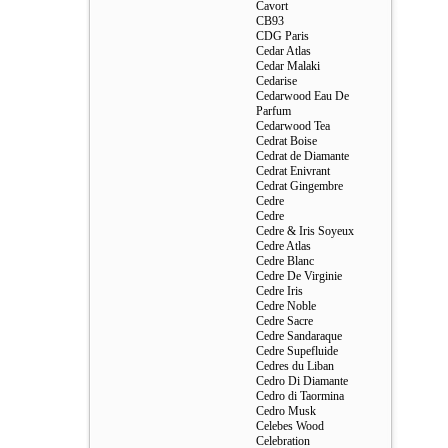
Cavort
CB93
CDG Paris
Cedar Atlas
Cedar Malaki
Cedarise
Cedarwood Eau De
Parfum
Cedarwood Tea
Cedrat Boise
Cedrat de Diamante
Cedrat Enivrant
Cedrat Gingembre
Cedre
Cedre
Cedre & Iris Soyeux
Cedre Atlas
Cedre Blanc
Cedre De Virginie
Cedre Iris
Cedre Noble
Cedre Sacre
Cedre Sandaraque
Cedre Supefluide
Cedres du Liban
Cedro Di Diamante
Cedro di Taormina
Cedro Musk
Celebes Wood
Celebration