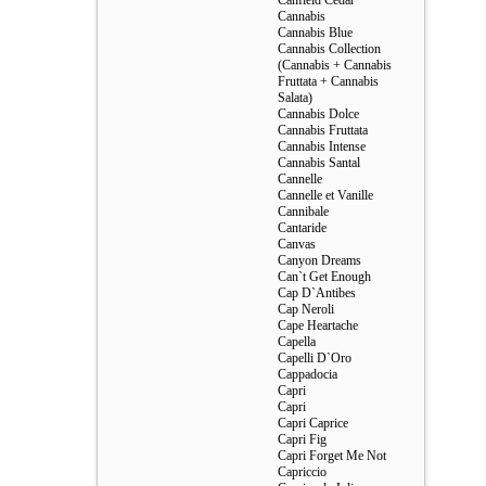
Canfield Cedar
Cannabis
Cannabis Blue
Cannabis Collection
(Cannabis + Cannabis
Fruttata + Cannabis
Salata)
Cannabis Dolce
Cannabis Fruttata
Cannabis Intense
Cannabis Santal
Cannelle
Cannelle et Vanille
Cannibale
Cantaride
Canvas
Canyon Dreams
Can`t Get Enough
Cap D`Antibes
Cap Neroli
Cape Heartache
Capella
Capelli D`Oro
Cappadocia
Capri
Capri
Capri Caprice
Capri Fig
Capri Forget Me Not
Capriccio