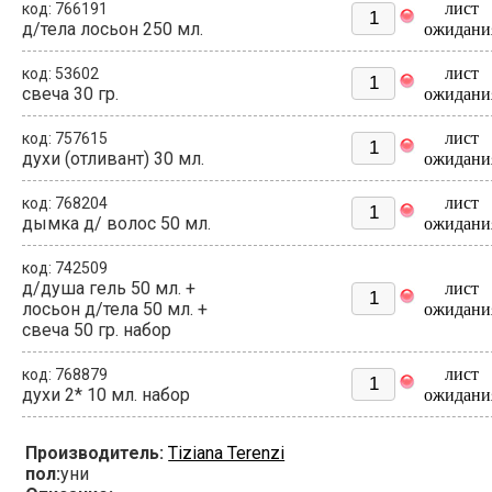
лист
код: 766191
д/тела лосьон 250 мл.
ожидани
лист
код: 53602
свеча 30 гр.
ожидани
лист
код: 757615
духи (отливант) 30 мл.
ожидани
лист
код: 768204
дымка д/ волос 50 мл.
ожидани
код: 742509
д/душа гель 50 мл. +
лист
лосьон д/тела 50 мл. +
ожидани
свеча 50 гр. набор
лист
код: 768879
духи 2* 10 мл. набор
ожидани
Производитель:
Tiziana Terenzi
пол:
уни