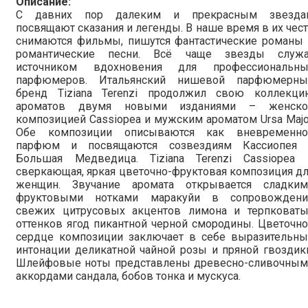
Описание:
С давних пор далеким и прекрасным звезда
посвящают сказания и легенды. В наше время в их чес
снимаются фильмы, пишутся фантастические романы 
романтические песни. Всё чаще звезды служа
источником вдохновения для профессиональны
парфюмеров. Итальянский нишевой парфюмерны
бренд Tiziana Terenzi продолжил свою коллекци
ароматов двумя новыми изданиями – женско
композицией Cassiopea и мужским ароматом Ursa Majo
Обе композиции описываются как вневременно
парфюм и посвящаются созвездиям Кассиопея 
Большая Медведица. Tiziana Terenzi Cassiopea 
сверкающая, яркая цветочно-фруктовая композиция д
женщин. Звучание аромата открывается сладким
фруктовыми нотками маракуйи в сопровождени
свежих цитрусовых акцентов лимона и терпковаты
оттенков ягод пикантной черной смородины. Цветочн
сердце композиции заключает в себе выразительны
интонации деликатной чайной розы и пряной гвоздик
Шлейфовые ноты представлены древесно-сливочным
аккордами сандала, бобов тонка и мускуса.