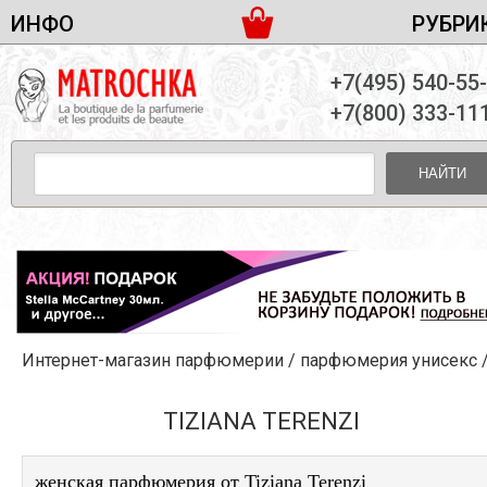
ИНФО
РУБРИ
ЖЕНСКАЯ ПАРФЮМЕРИЯ
ДОСТАВКА И ОПЛАТА
+7(495) 540-55
МУЖСКАЯ ПАРФЮМЕРИЯ
НОВОСТИ
+7(800) 333-11
ПАРТНЕРСТВО
УНИСЕКС ПАРФЮМЕРИЯ
ОПТ ОТ 10 ЕДИНИЦ
НАЙТИ
ПОДАРОЧНЫЕ НАБОРЫ
КОНТАКТЫ
ЖЕНСКИЕ НАБОРЫ
МУЖСКИЕ НАБОРЫ
УНИСЕКС НАБОРЫ
УХОД ЗА ЛИЦОМ
УХОД ЗА ТЕЛОМ
Интернет-магазин парфюмерии
/
парфюмерия унисекс
УХОД ЗА ВОЛОСАМИ
ДЕКОРАТИВНАЯ КОСМЕТИКА
TIZIANA TERENZI
женская парфюмерия от Tiziana Terenzi