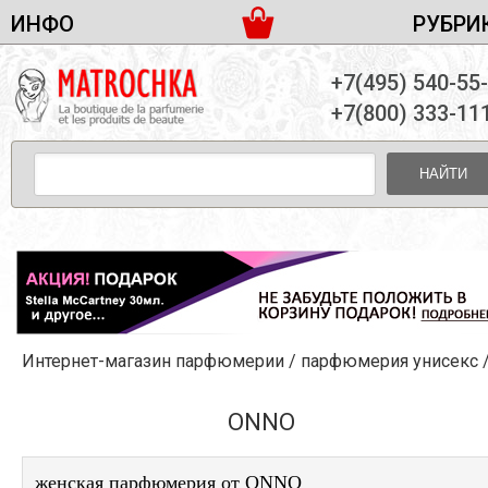
ИНФО
РУБРИ
ЖЕНСКАЯ ПАРФЮМЕРИЯ
ДОСТАВКА И ОПЛАТА
+7(495) 540-55
МУЖСКАЯ ПАРФЮМЕРИЯ
НОВОСТИ
+7(800) 333-11
ПАРТНЕРСТВО
УНИСЕКС ПАРФЮМЕРИЯ
ОПТ ОТ 10 ЕДИНИЦ
НАЙТИ
ПОДАРОЧНЫЕ НАБОРЫ
КОНТАКТЫ
ЖЕНСКИЕ НАБОРЫ
МУЖСКИЕ НАБОРЫ
УНИСЕКС НАБОРЫ
УХОД ЗА ЛИЦОМ
УХОД ЗА ТЕЛОМ
Интернет-магазин парфюмерии
/
парфюмерия унисекс
УХОД ЗА ВОЛОСАМИ
ДЕКОРАТИВНАЯ КОСМЕТИКА
ONNO
женская парфюмерия от ONNO