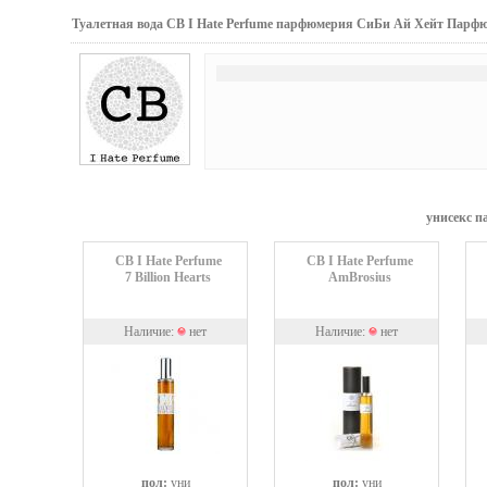
Туалетная вода CB I Hate Perfume парфюмерия СиБи Ай Хейт Парф
унисекс п
CB I Hate Perfume
CB I Hate Perfume
7 Billion Hearts
AmBrosius
Наличие:
нет
Наличие:
нет
пол:
уни
пол:
уни