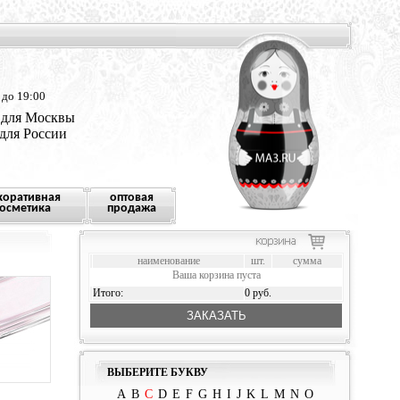
 до 19:00
 для Москвы
 для России
коративная
оптовая
осметика
продажа
наименование
шт.
сумма
Ваша корзина пуста
Итого:
0 руб.
ЗАКАЗАТЬ
ВЫБЕРИТЕ БУКВУ
A
B
C
D
E
F
G
H
I
J
K
L
M
N
O