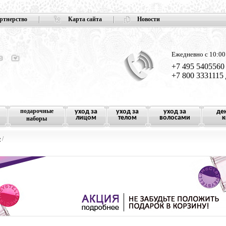
ртнерство
Карта сайта
Новости
Ежедневно с 10:00
+7 495 5405560
+7 800 3331115
подарочные
уход за
уход за
уход за
де
лицом
телом
волосами
к
наборы
e
/