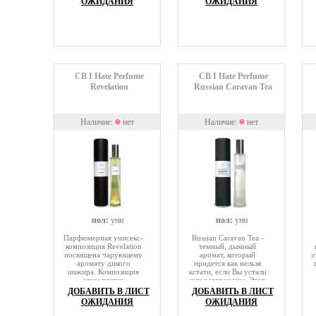
ОЖИДАНИЯ
ОЖИДАНИЯ
предлагается серия
аккордов, выпускаемых
отдельно друг от друга
в составе коллекции CB
Premium Accords.
Аккорд North Atlantic
представляет водное
семейство запахов, в
которое входят
CB I Hate Perfume
CB I Hate Perfume
ароматы рек, дождя,
Revelation
Russian Caravan Tea
океанов, морей,
заливов, падающего
снега и даже облаков.
Наличие:
нет
Наличие:
нет
пол:
уни
пол:
уни
Парфюмерная унисекс-
Russian Caravan Tea -
композиция Revelation
темный, дымный
посвящена чарующему
аромат, который
э
аромату дикого
придется как нельзя
инжира. Композиция
кстати, если Вы устали
открывается
или раздражены. Этот
хрустящими зелеными
аромат позволит Вам
ДОБАВИТЬ В ЛИСТ
ДОБАВИТЬ В ЛИСТ
аккордами,
расслабиться,
п
ОЖИДАНИЯ
ОЖИДАНИЯ
чувственными и
сосредоточиться на
мерцающими.
чем-то приятном и