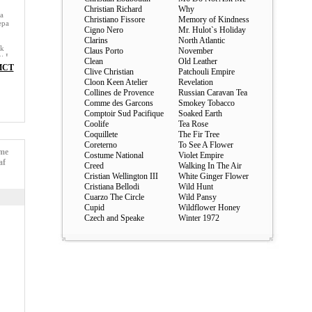
Christian Richard
Why
а
Christiano Fissore
Memory of Kindness
ера
Cigno Nero
Mr. Hulot`s Holiday
Clarins
North Atlantic
ck
Claus Porto
November
: I
Clean
Old Leather
dof
ИСТ
Clive Christian
Patchouli Empire
s a
Cloon Keen Atelier
Revelation
Collines de Provence
Russian Caravan Tea
Comme des Garcons
Smokey Tobacco
Comptoir Sud Pacifique
Soaked Earth
Coolife
Tea Rose
Coquillete
The Fir Tree
Coreterno
To See A Flower
me
Costume National
Violet Empire
af
Creed
Walking In The Air
Cristian Wellington III
White Ginger Flower
Cristiana Bellodi
Wild Hunt
Cuarzo The Circle
Wild Pansy
Cupid
Wildflower Honey
Czech and Speake
Winter 1972