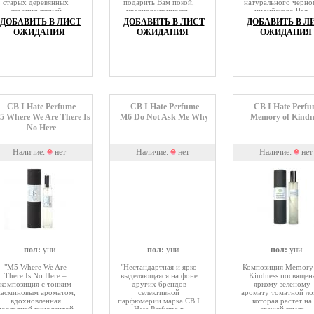
старых деревянных
подарить Вам покой,
натурального черно
стропил летней
уравновешенность,
индийского Чая,
кухни.Christopher
гармонию и
чарующего аромат
ДОБАВИТЬ В ЛИСТ
ДОБАВИТЬ В ЛИСТ
ДОБАВИТЬ В Л
Brosius так описывает
сосредоточение тогда,
леса и чувственног
ОЖИДАНИЯ
ОЖИДАНИЯ
ОЖИДАНИЯ
свое
когда Вам это
аккорда пачули. Вс
произведение:«Мой
необходимо. Внезапно
компоненты,
загородный дом очень
Вы окажетесь возле
используемые торго
маленький и был
буддистского храма, в
домом CB I Hate
первоначально
самой глубине зеленого
Perfume, имеют ли
построен как летняя
леса.
природное
кухня на ферме моей
происхождение и
семьи.
именно благодаря
этому полностью
CB I Hate Perfume
CB I Hate Perfume
CB I Hate Perfu
сливаются с
5 Where We Are There Is
M6 Do Not Ask Me Why
Memory of Kindn
естественным арома
No Here
Вашей кожей.
Наличие:
нет
Наличие:
нет
Наличие:
нет
пол:
уни
пол:
уни
пол:
уни
"M5 Where We Are
"Нестандартная и ярко
Композиция Memory
There Is No Here –
выделяющаяся на фоне
Kindness посвящен
композиция с тонким
других брендов
яркому зеленому
асминовым ароматом,
селективной
аромату томатной ло
вдохновленная
парфюмерии марка CB I
которая растёт на
последней кинолентой
Hate Perfume в
свежей земле