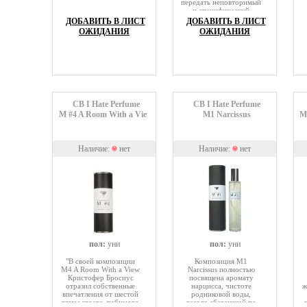
передать неповторимый
и специфический
аромат книг: « Всякий
ДОБАВИТЬ В ЛИСТ
ДОБАВИТЬ В ЛИСТ
раз, когда я начинал
ОЖИДАНИЯ
ОЖИДАНИЯ
чтение книги, я
открывал ее и глубоко
вдыхал. Разве Вы не
находите, что есть
немного вещей, более
замечательных чем
запах очень любимой
книги? Недавно
напечатанные книги,
CB I Hate Perfume
CB I Hate Perfume
конечно, сильно
M #4 A Room With a View
M1 Narcissus
M
отличаются от более
старых.
Наличие:
нет
Наличие:
нет
пол:
уни
пол:
уни
"В своей композиции
Композиция M1
M4 A Room With a View
Narcissus полностью
Кристофер Бросиус
посвящена аромату
отразил собственные
нарцисса, чистоте
ж
впечатления от шестой
родниковой воды,
главы своего любимого
весело сбегающей по