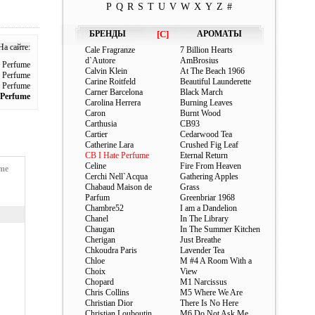
P
Q
R
S
T
U
V
W
X
Y
Z
#
БРЕНДЫ
[C]
АРОМАТЫ
а сайте:
Cale Fragranze
7 Billion Hearts
d`Autore
AmBrosius
 Perfume
Calvin Klein
At The Beach 1966
 Perfume
Carine Roitfeld
Beautiful Launderette
 Perfume
Carner Barcelona
Black March
 Perfume
Carolina Herrera
Burning Leaves
Caron
Burnt Wood
Carthusia
CB93
Cartier
Cedarwood Tea
Catherine Lara
Crushed Fig Leaf
CB I Hate Perfume
Eternal Return
Celine
Fire From Heaven
me
Cerchi Nell`Acqua
Gathering Apples
Chabaud Maison de
Grass
Parfum
Greenbriar 1968
Chambre52
I am a Dandelion
Chanel
In The Library
Chaugan
In The Summer Kitchen
Cherigan
Just Breathe
Chkoudra Paris
Lavender Tea
Chloe
M #4 A Room With a
Choix
View
Chopard
M1 Narcissus
Chris Collins
M5 Where We Are
Christian Dior
There Is No Here
Christian Louboutin
M6 Do Not Ask Me