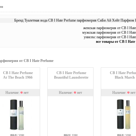
юм
Бренд Туалетная вода CB I Hate Perfume парфюмерия СиБи Ай Хейт Парфюм Н
женская парфюмерия от CB I Hate
мужская парфюмерия от CB I Hate
унисекс парфюмерия от CB I Hate
все товары от CB I Hate
арфюмерия от CB I Hate Perfume
CB I Hate Perfume
CB I Hate Perfume
CB I Hate Perfu
At The Beach 1966
Beautiful Launderette
Black March
Наличие:
нет
Наличие:
нет
Наличие:
нет
пол:
уни
пол:
уни
пол:
уни