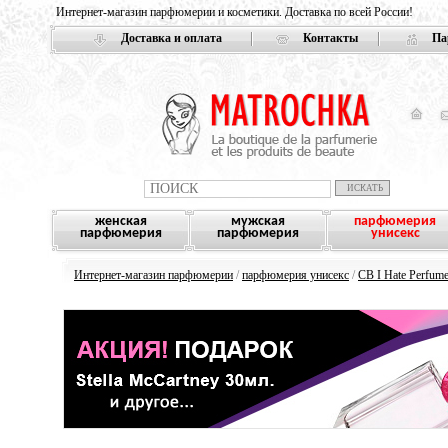
Интернет-магазин парфюмерии и косметики. Доставка по всей России!
Доставка и оплата
Контакты
Па
женская
мужская
парфюмерия
парфюмерия
парфюмерия
унисекс
Интернет-магазин парфюмерии
/
парфюмерия унисекс
/
CB I Hate Perfum