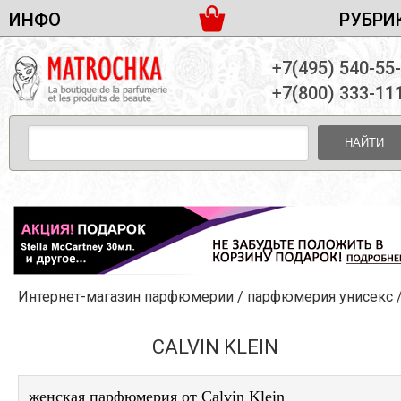
ИНФО
РУБРИ
ЖЕНСКАЯ ПАРФЮМЕРИЯ
ДОСТАВКА И ОПЛАТА
+7(495) 540-55
МУЖСКАЯ ПАРФЮМЕРИЯ
НОВОСТИ
+7(800) 333-11
ПАРТНЕРСТВО
УНИСЕКС ПАРФЮМЕРИЯ
ОПТ ОТ 10 ЕДИНИЦ
НАЙТИ
ПОДАРОЧНЫЕ НАБОРЫ
КОНТАКТЫ
ЖЕНСКИЕ НАБОРЫ
МУЖСКИЕ НАБОРЫ
УНИСЕКС НАБОРЫ
УХОД ЗА ЛИЦОМ
УХОД ЗА ТЕЛОМ
Интернет-магазин парфюмерии
/
парфюмерия унисекс
УХОД ЗА ВОЛОСАМИ
ДЕКОРАТИВНАЯ КОСМЕТИКА
CALVIN KLEIN
женская парфюмерия от Calvin Klein