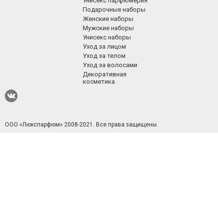
МЫ ПРИНИМАЕМ
ПЕРЕЙТИ НА ПОЛНУЮ ВЕРСИЮ САЙТА
Информация
Продукция
Покупателю
Доставка и оплата
Новинки
Москва:
+7(495) 540-55
Новости
Эксклюзив
Россия:
Партнерство
Хиты продаж
+7(800) 333-11
Корпоративным
Распродажа
ma3@bk.ru
E-mail:
клиентам
Женская парфюмерия
Контакты
Мужская парфюмерия
Унисекс парфюмерия
Подарочные наборы
Женские наборы
Мужские наборы