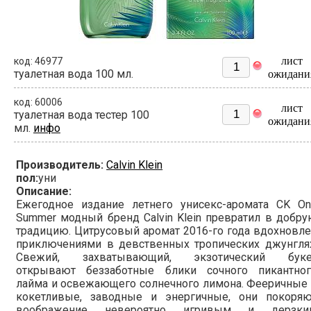
лист
код: 46977
туалетная вода 100 мл.
ожидани
код: 60006
лист
туалетная вода тестер 100
ожидани
мл.
инфо
Производитель:
Calvin Klein
пол:
уни
Описание:
Ежегодное издание летнего унисекс-аромата CK On
Summer модный бренд Calvin Klein превратил в добр
традицию. Цитрусовый аромат 2016-го года вдохновл
приключениями в девственных тропических джунглях
Свежий, захватывающий, экзотический буке
открывают беззаботные блики сочного пикантног
лайма и освежающего солнечного лимона. Фееричные
кокетливые, заводные и энергичные, они покоряю
воображение невероятно игривым и дерзки