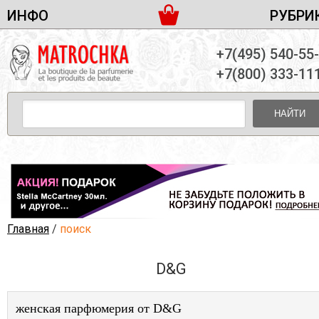
ИНФО
РУБРИ
ЖЕНСКАЯ ПАРФЮМЕРИЯ
ДОСТАВКА И ОПЛАТА
+7(495) 540-55
МУЖСКАЯ ПАРФЮМЕРИЯ
НОВОСТИ
+7(800) 333-11
ПАРТНЕРСТВО
УНИСЕКС ПАРФЮМЕРИЯ
ОПТ ОТ 10 ЕДИНИЦ
НАЙТИ
ПОДАРОЧНЫЕ НАБОРЫ
КОНТАКТЫ
ЖЕНСКИЕ НАБОРЫ
МУЖСКИЕ НАБОРЫ
УНИСЕКС НАБОРЫ
УХОД ЗА ЛИЦОМ
УХОД ЗА ТЕЛОМ
Главная
/
поиск
УХОД ЗА ВОЛОСАМИ
D&G
ДЕКОРАТИВНАЯ КОСМЕТИКА
женская парфюмерия от D&G