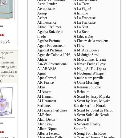
Aerin Lauder
A La Carte
Aeropostale
A La Figue!
Aesop
A la Folie
Aether
A La Francaise
Affinessence
A La Francaise
..
Afnan Perfumes
A La Nuit
Agatha Ruiz de la
A La Rose
на:
Prada
A Lilac a Day
Agatho Parfum
A l`heure de la cueillette
 0 руб.
Agent Provocateur
A l`Iris
Agonist Parfums
A Mi Aire Loewe
Arpege от
Agua de Colonia 1916
A Midnight Stroll
vin
Ahjaar
A Midsummer Dream
я самыми
Air-Val International
A Never Ending Love
ыми духами
AJ ARABIA
A Night At The Opera
ww.ma3.ru в
Ajmal
A Nocturnal Whisper
ескольких
Ajne Carmel
A nulle autre pareille
т)
AK France
A Quiet Morning
Akro
A Reason To Love
Al Attaar
A Rebours
Al Hamatt
A Scent by Issey Miyake
Al Haramain
A Scent by Issey Miyake
Perfumes
Eau de Parfum Florale
Al Jazeera Perfumes
A Scent by Soleil de Neroli
Al-Rehab
A Scent Soleil de Neroli
Alain Delon
A Secret B
..
Alan Bray
A Separate Reality
Albert Nipon
Soporific
на:
Alberta Ferretti
A Song For The Rose