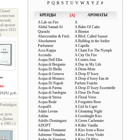
P
Q
R
S
T
U
V
W
X
Y
Z
#
Chanel
БРЕНДЫ
[A]
АРОМАТЫ
полностью
ческий,
A Lab on Fire
A
ый аромат
Abdul Samad Al
A Balm Of Calm
ен в 1922
Qurashi
A Bientot
)
Abercrombie & Fitch
A Blvd. Called Sunset
Absolument
A Bulldog in the Atelier
Parfumeur
A Capella
Acca Kappa
A Chant For The Nymph
Accendis
A City On Fire
Acqua Dell Elba
A Contre-Jour
Acqua di Bergamo
A Day in My Life
Acqua Di Biella
A Demi-Mote
Acqua di Genova
A Drop D`Issey
..
Acqua di Monaco
A Drop d`Issey Eau de
Acqua Di Napoli
Parfum Fraiche
на:
Acqua di Parma
A Drop D`Issey Essentielle
Acqua di Sardegna
A Fleur De Peau
 19292 руб.
Acqua di Stresa
A Floral Verse
Acqua Reale
A Forgotten Rose
 Penhaligon
AcquaDi
A Girl In Capri
s
Adam Levine
A Gloaming Night
ые духи
Adidas
A Goodnight Kiss
ы Дианы,
Adolfo Dominguez
A Green Cachemire
в 1985 г.)
ADOPT
A Killer Vanilla
Adriano Domianni
A Kiss from a Rose
Adrienne Vittadini
A Kiss From Violet
Aedes de Venustas
A Kiss Of Bliss