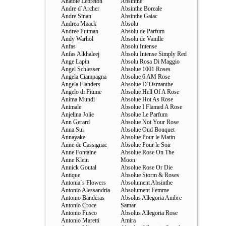
Anatole Lebreton
Absinthe
Andre d`Archer
Absinthe Boreale
Andre Sinan
Absinthe Gaiac
Andrea Maack
Absolu
Andree Putman
Absolu de Parfum
Andy Warhol
Absolu de Vanille
Anfas
Absolu Intense
Anfas Alkhaleej
Absolu Intense Simply Red
Ange Lapin
Absolu Rosa Di Maggio
Angel Schlesser
Absolue 1001 Roses
Angela Ciampagna
Absolue 6 AM Rose
Angela Flanders
Absolue D`Osmanthe
Angelo di Fiume
Absolue Hell Of A Rose
Anima Mundi
Absolue Hot As Rose
Animale
Absolue I Flamed A Rose
Anjelina Jolie
Absolue Le Parfum
Ann Gerard
Absolue Not Your Rose
Anna Sui
Absolue Oud Bouquet
Annayake
Absolue Pour le Matin
Anne de Cassignac
Absolue Pour le Soir
Anne Fontaine
Absolue Rose On The
Anne Klein
Moon
Annick Goutal
Absolue Rose Or Die
Antique
Absolue Storm & Roses
Antonia`s Flowers
Absolument Absinthe
Antonio Alessandria
Absolument Femme
Antonio Banderas
Absolus Allegoria Ambre
Antonio Croce
Samar
Antonio Fusco
Absolus Allegoria Rose
Antonio Maretti
Amira