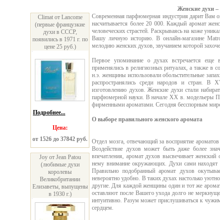
Женские духи –
Современная парфюмерная индустрия дарит Вам ог
Climat от Lancome
насчитывается более 20 000. Каждый аромат жен
(первые французкие
человеческих страстей. Раскрываясь на коже уник
духи в СССР,
Вашу личную историю. В онлайн-магазине Matr
появились в 1971 г. по
мелодию женских духов, звучанием которой захочет
цене 25 руб.)
Первое упоминание о духах встречается еще в
применялись в религиозных ритуалах, а также в с
н.э. женщины использовали обольстительные запах
распространялись среди народов и стран. В 
изготовлению духов. Женские духи стали набира
парфюмерной науки. В начале XX в. модельеры П
фирменными ароматами. Сегодня бесспорным миро
Подробнее...
О выборе правильного женского аромата
Цена:
от 1526 до 37842 руб.
Отдел мозга, отвечающий за восприятие аромато
Воздействие духов может быть даже более зна
впечатления, аромат духов высвечивает женский 
Joy от Jean Patou
нему внимание окружающих. Духи сами находят и
(любимые духи
Правильно подобранный аромат духов окутыва
королевы
невероятно удобно. В таких духах настолько уютно
Великобритании
другие. Для каждой женщины один и тот же аромат
Елизаветы, выпущены
оставляют после Вашего ухода долго не меркнуще
в 1930 г.)
интуитивно. Разум может прислушиваться к чужим 
сердцем.