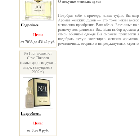
О покупке женских духов
Подобрав себе, к примеру, новые туфли, Вы неп
Аромат женских духов — это тоже некий аксесс
мгновенно преобразить Ваш облик. Различные по
Подробнее...
разному воспринимать Вас. Если выбор аромата д
самой обычной одежде Вы сможете произвести яр
Цена:
подобрать целую коллекцию женских ароматов
от 7038 до 43142 руб.
романтичных, озорных и непредсказуемых, строгих
№.1 for women от
Clive Christian
(самые дорогие духи в
мире, выпущены в
2002 г.)
Подробнее...
Цена:
от 0 до 0 руб.