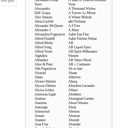
Alessandro Della
A Taste of Heaven/Absinthe
 3943 руб.
Torre
Verte
Alessandro
A Thousand Wishes
Dell`Acqua
A Travers Le Miroir
Alex Simone
A Winter Melody
Alexa Lixfeld
a&f Perfume
Alexander McQueen
A.F.Fres
Alexandre J
A.Maze
Alexandria Fragrances
Aabir Eau Fine
Alfred Dunhill
Aabir Parfum Nektar
Alfred Ritchy
AB
Alfred Sung
AB Liquid Spice
Alfred Verne
AB Spirit Millionaire
Alghabra
Women
Alhambra
AB Tokyo Musk
Alice & Peter
AB ± Cashmere
Alla Pugachova
Ab.so.lute.
Alsayad
Abaan
Altaia
Abbrivio
Alviero Martini
Abeeq
Alyson Oldoini
Aberdeen Lavander
Alyssa Ashley
Ablaze
American Eagle
Abolition
Amirius
Aboriginal Garden
Amorino
About Women
Amouage
Abraj
Amouroud
Abraxas
Amzan
Abraxax
Anamor
Absinth
Anat Fritz
Absinthe