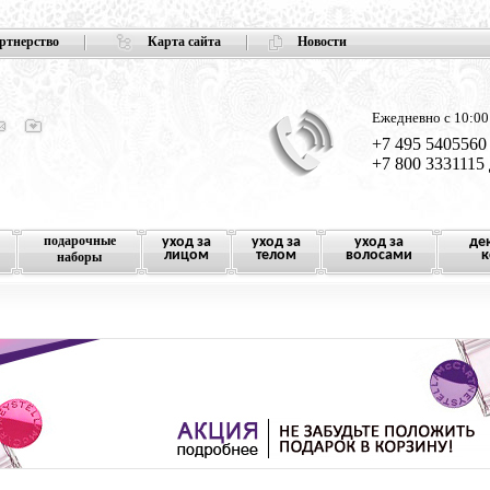
ртнерство
Карта сайта
Новости
Ежедневно с 10:00
+7 495 5405560
+7 800 3331115
подарочные
уход за
уход за
уход за
де
лицом
телом
волосами
к
наборы