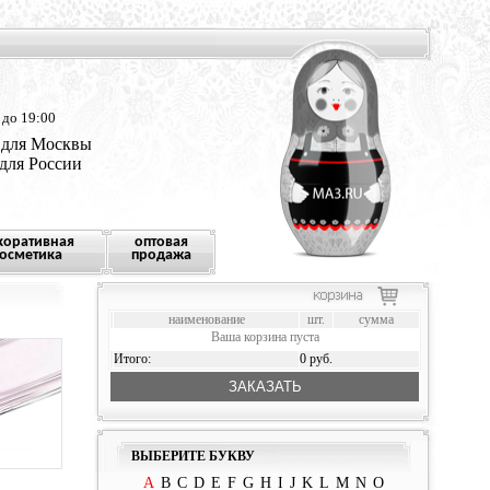
 до 19:00
 для Москвы
 для России
коративная
оптовая
осметика
продажа
наименование
шт.
сумма
Ваша корзина пуста
Итого:
0 руб.
ЗАКАЗАТЬ
ВЫБЕРИТЕ БУКВУ
A
B
C
D
E
F
G
H
I
J
K
L
M
N
O