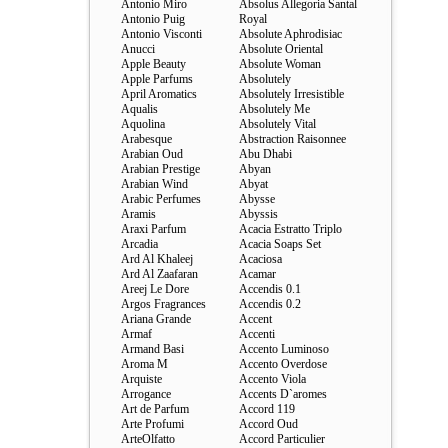
Antonio Miro
Absolus Allegoria Santal
Antonio Puig
Royal
Antonio Visconti
Absolute Aphrodisiac
Anucci
Absolute Oriental
Apple Beauty
Absolute Woman
Apple Parfums
Absolutely
April Aromatics
Absolutely Irresistible
Aqualis
Absolutely Me
Aquolina
Absolutely Vital
Arabesque
Abstraction Raisonnee
Arabian Oud
Abu Dhabi
Arabian Prestige
Abyan
Arabian Wind
Abyat
Arabic Perfumes
Abysse
Aramis
Abyssis
Araxi Parfum
Acacia Estratto Triplo
Arcadia
Acacia Soaps Set
Ard Al Khaleej
Acaciosa
Ard Al Zaafaran
Acamar
Areej Le Dore
Accendis 0.1
Argos Fragrances
Accendis 0.2
Ariana Grande
Accent
Armaf
Accenti
Armand Basi
Accento Luminoso
Aroma M
Accento Overdose
Arquiste
Accento Viola
Arrogance
Accents D`aromes
Art de Parfum
Accord 119
Arte Profumi
Accord Oud
ArteOlfatto
Accord Particulier