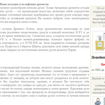
 Ваша мелодия в полифонии ароматов
ромное разнообразие женских духов. Только брендовых ароматов сегодня
№5 от 
ских духов — это произведение искусства, являющее собой сосредоточие
(первый 
альным сочетанием идеально подобранных нот, аромат духов поведает миру
синтети
ochka из полифонии ароматов Вы можете выбрать свою неповторимую
альдегидн
ся наслаждаться снова и снова.
был выпущ
г.
 истории Древнего Египта, когда ароматические композиции из трав
оставе различных лекарственных средств и женской косметики. В XV в. до
и во время интимных игр. Сменялись века, и секреты изготовления духов
XVII в. в Италии монахи-доминиканцы основали первую фабрику по
ть популярность, и в XVIII-XIX вв. были выдвинуты основные доктрины
оль Пуарестал и Габриэль Шанель дополнили свои линии женской одежды
вым лидером по изготовлению женских духов является Париж.
Подробнее.
Це
в и порождающий базовые эмоции, является самым эволюционно древним.
от 1611 до
чимым, чем визуальный контакт. Являясь сильным средством создания
образ, будто луч прожектора, выхватывает его из толпы и приковывает к
менно ту женщину, на которой они смогут раскрыться во всей полноте.
Bluebell от
ет Вас подобно невесомому одеянию, в котором Вы чувствуете себя
 и комфортно, что, выбрав их один раз, уже ничего не захочется пробовать
(любим
 звучит по-своему, каждая неповторима в своем аромате. Идеальные духи
принцесс
е напоминание о том, как прекрасна их обладательница. Духи выбираются
выпущены 
советам, но последнее слово в выборе духов остается за чутким женским