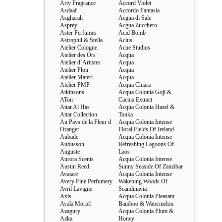
Arty Fragrance
Accord Violet
Asdaaf
Accordo Fantasia
Asgharali
Acgua di Sale
Asprey
Acgua Zucchero
Aster Perfumes
Acid Bomb
Astrophil & Stella
Aclus
Atelier Cologne
Acne Studios
Atelier des Ors
Acqua
Atelier d`Artistes
Acqua
Atelier Flou
Acqua
Atelier Materi
Acqua
Atelier PMP
Acqua Chiara
Atkinsons
Acqua Colonia Goji &
ATon
Cactus Extract
Attar Al Has
Acqua Colonia Hazel &
Attar Collection
Tonka
Au Pays de la Fleur d
Acqua Colonia Intense
Oranger
Floral Fields Of Ireland
Aubade
Acqua Colonia Intense
Aubusson
Refreshing Lagoons Of
Auguste
Laos
Aurora Scents
Acqua Colonia Intense
Austin Reed
Sunny Seaside Of Zanzibar
Avatare
Acqua Colonia Intense
Avery Fine Perfumery
Wakening Woods Of
Avril Lavigne
Scandinavia
Axis
Acqua Colonia Pleasant
Ayala Moriel
Bamboo & Watermelon
Azagury
Acqua Colonia Plum &
Azka
Honey