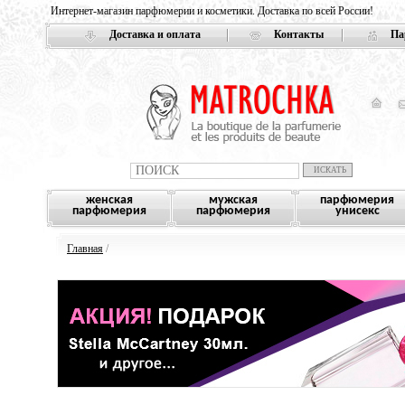
Интернет-магазин парфюмерии и косметики. Доставка по всей России!
Доставка и оплата
Контакты
Па
женская
мужская
парфюмерия
парфюмерия
парфюмерия
унисекс
Главная
/