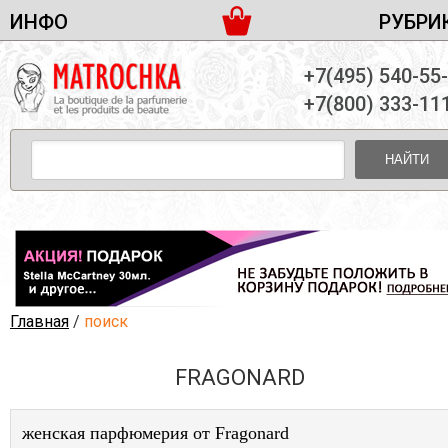
ИНФО
РУБРИ
ЖЕНСКАЯ ПАРФЮМЕРИЯ
ДОСТАВКА И ОПЛАТА
+7(495) 540-55
МУЖСКАЯ ПАРФЮМЕРИЯ
НОВОСТИ
+7(800) 333-11
ПАРТНЕРСТВО
УНИСЕКС ПАРФЮМЕРИЯ
ОПТ ОТ 10 ЕДИНИЦ
НАЙТИ
ПОДАРОЧНЫЕ НАБОРЫ
КОНТАКТЫ
ЖЕНСКИЕ НАБОРЫ
МУЖСКИЕ НАБОРЫ
УНИСЕКС НАБОРЫ
УХОД ЗА ЛИЦОМ
УХОД ЗА ТЕЛОМ
Главная
/
поиск
УХОД ЗА ВОЛОСАМИ
FRAGONARD
ДЕКОРАТИВНАЯ КОСМЕТИКА
женская парфюмерия от Fragonard