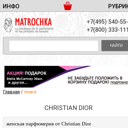
ИНФО
РУБРИ
ЖЕНСКАЯ ПАРФЮМЕРИЯ
ДОСТАВКА И ОПЛАТА
+7(495) 540-55
МУЖСКАЯ ПАРФЮМЕРИЯ
НОВОСТИ
+7(800) 333-11
ПАРТНЕРСТВО
УНИСЕКС ПАРФЮМЕРИЯ
ОПТ ОТ 10 ЕДИНИЦ
НАЙТИ
ПОДАРОЧНЫЕ НАБОРЫ
КОНТАКТЫ
ЖЕНСКИЕ НАБОРЫ
МУЖСКИЕ НАБОРЫ
УНИСЕКС НАБОРЫ
УХОД ЗА ЛИЦОМ
УХОД ЗА ТЕЛОМ
Главная
/
поиск
УХОД ЗА ВОЛОСАМИ
CHRISTIAN DIOR
ДЕКОРАТИВНАЯ КОСМЕТИКА
женская парфюмерия от Christian Dior