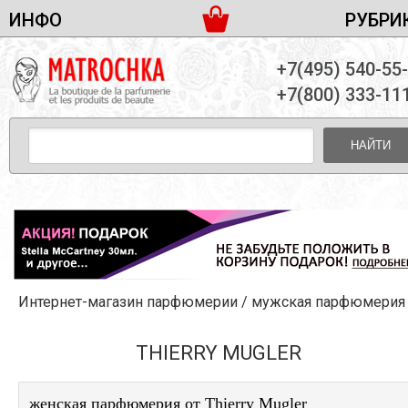
ИНФО
РУБРИ
ЖЕНСКАЯ ПАРФЮМЕРИЯ
ДОСТАВКА И ОПЛАТА
+7(495) 540-55
МУЖСКАЯ ПАРФЮМЕРИЯ
НОВОСТИ
+7(800) 333-11
ПАРТНЕРСТВО
УНИСЕКС ПАРФЮМЕРИЯ
ОПТ ОТ 10 ЕДИНИЦ
НАЙТИ
ПОДАРОЧНЫЕ НАБОРЫ
КОНТАКТЫ
ЖЕНСКИЕ НАБОРЫ
МУЖСКИЕ НАБОРЫ
УНИСЕКС НАБОРЫ
УХОД ЗА ЛИЦОМ
УХОД ЗА ТЕЛОМ
Интернет-магазин парфюмерии
/
мужская парфюмерия
УХОД ЗА ВОЛОСАМИ
ДЕКОРАТИВНАЯ КОСМЕТИКА
THIERRY MUGLER
женская парфюмерия от Thierry Mugler