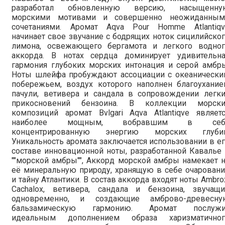
разработал обновленную версию, насыщенну
морскими мотивами и совершенно неожиданным
сочетаниями. Аромат Aqva Pour Homme Atlantiqv
начинает свое звучание с бодрящих ноток сицилийско
лимона, освежающего бергамота и легкого водног
аккорда. В нотах сердца доминирует удивительна
гармония глубоких морских интонация и серой амбр
Ноты шлейфа пробуждают ассоциации с океанически
побережьем, воздух которого наполнен благоухание
пачули, ветивера и сандала в сопровождении легки
прикосновений бензоина. В коллекции морски
композиций аромат Bvlgari Aqva Atlantiqve являет
наиболее мощным, вобравшим в себ
концентрированную энергию морских глубин
Уникальность аромата заключается использовании в е
составе инновационной ноты, разработанной Кавалье
""морской амбры"", Аккорд морской амбры намекает 
её минеральную природу, хранящую в себе очарован
и тайну Атлантики. В состав аккорда входят ноты Ambro
Cachalox, ветивера, сандала и бензоина, звучащи
одновременно, и создающие амброво-древесну
бальзамическую гармонию. Аромат послужи
идеальным дополнением образа харизматичног