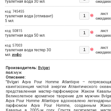
туалетная вода 30 мл.
ожидани
код: 745455
лист
туалетная вода (отливант)
ожидани
5 мл.
лист
код: 50815
туалетная вода 50 мл.
ожидани
код: 57003
лист
туалетная вода тестер 30
ожидани
мл.
инфо
Производитель:
Bvlgari
пол:
муж
Описание:
"Bvlgari Aqva Pour Homme Atlantiqve – потрясающа
квинтэссенция чистой энергии Атлантического океан
представленная мастер-парфюмером Жаком Кавалье
Великолепное ароматное творение для мужчин Bvlga
Aqva Pour Homme Atlantiqve вдохновлено легендарн
парфюмом Aqva Pour Homme, созданным Жако
Кавалье в 2005-м году. Спустя десятилетие, масте