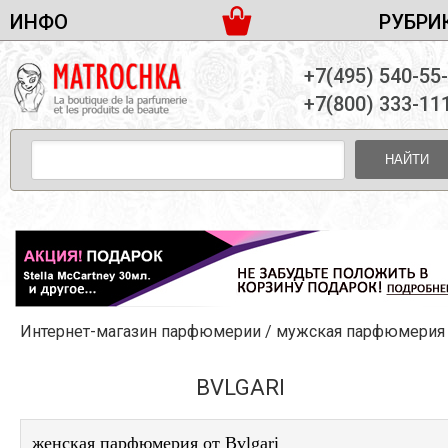
ИНФО
РУБРИ
ЖЕНСКАЯ ПАРФЮМЕРИЯ
ДОСТАВКА И ОПЛАТА
+7(495) 540-55
МУЖСКАЯ ПАРФЮМЕРИЯ
НОВОСТИ
+7(800) 333-11
ПАРТНЕРСТВО
УНИСЕКС ПАРФЮМЕРИЯ
ОПТ ОТ 10 ЕДИНИЦ
НАЙТИ
ПОДАРОЧНЫЕ НАБОРЫ
КОНТАКТЫ
ЖЕНСКИЕ НАБОРЫ
МУЖСКИЕ НАБОРЫ
УНИСЕКС НАБОРЫ
УХОД ЗА ЛИЦОМ
УХОД ЗА ТЕЛОМ
Интернет-магазин парфюмерии
/
мужская парфюмерия
УХОД ЗА ВОЛОСАМИ
ДЕКОРАТИВНАЯ КОСМЕТИКА
BVLGARI
женская парфюмерия от Bvlgari