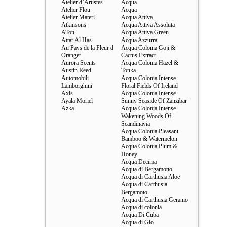
Atelier d`Artistes
Acqua
Atelier Flou
Acqua
Atelier Materi
Acqua Attiva
Atkinsons
Acqua Attiva Assoluta
ATon
Acqua Attiva Green
Attar Al Has
Acqua Azzurra
Au Pays de la Fleur d
Acqua Colonia Goji &
Oranger
Cactus Extract
Aurora Scents
Acqua Colonia Hazel &
Austin Reed
Tonka
Automobili
Acqua Colonia Intense
Lamborghini
Floral Fields Of Ireland
Axis
Acqua Colonia Intense
Ayala Moriel
Sunny Seaside Of Zanzibar
Azka
Acqua Colonia Intense
Wakening Woods Of
Scandinavia
Acqua Colonia Pleasant
Bamboo & Watermelon
Acqua Colonia Plum &
Honey
Acqua Decima
Acqua di Bergamotto
Acqua di Carthusia Aloe
Acqua di Carthusia
Bergamoto
Acqua di Carthusia Geranio
Acqua di colonia
Acqua Di Cuba
Acqua di Gio