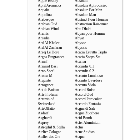
Apple Beauty
Absolute
April Aromatics
Absolute Aphrodisiac
Aqualis
Absolute For Men
Aquolina
Absolute Man
Arabesque
Abstract Pour Homme
Arabian Oud
Abstraction Raisonnee
Arabian Wind
Abu Dhabi
Aramis
Abyan pour Homme
Arcadia
Abyat
Ard Al Khaleej
Abysse
Ard Al Zaafaran
Abyssis
Areej Le Dore
Acacia Estratto Triplo
Argos Fragrances
Acacia Soaps Set
Armaf
Acamar
Armand Basi
Accendis 0.1
Arno Sorel
Accendis 0.2
Aroma M
Accento Luminoso
Arquiste
Accento Overdose
Arrogance
Accento Viola
Art de Parfum
Accord Boise
Arte Profumi
Accord Oud
Artemis of
Accord Particulier
Switzerland
Accordo Fantasia
ArteOlfatto
Acgua di Sale
Asdaaf
Acgua Zucchero
Asgharali
Acid Bomb
Asprey
Acier Aluminium
Astrophil & Stella
Aclus
Atelier Cologne
Acne Studios
Atelier des Ors
Acqua