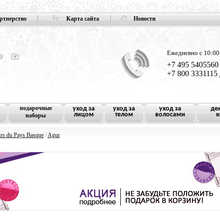
ртнерство
Карта сайта
Новости
Ежедневно с 10:00
+7 495 5405560
+7 800 3331115
подарочные
уход за
уход за
уход за
де
лицом
телом
волосами
к
наборы
urs du Pays Basque
/
Agur