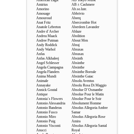
American Eagle
AB Tokyo Musk
Amirius
AB ± Cashmere
Amorino
Ab.so.lute.
Amouage
Abbrivio
Amouroud
Abeeq
Anat Fritz
Abercrombie Hot
Anatole Lebreton
Aberdeen Lavander
Andre d`Archer
Ablaze
Andrea Maack
Abolition
Andree Putman
About Men
Andy Roddick
Abraj
Andy Warhol
Abraxas
Anfas
Abraxax
Anfas Alkhaleej
Absinth
Angel Schlesser
Absinthe
Angela Ciampagna
Absinthe
Angela Flanders
Absinthe Boreale
Anima Mundi
Absinthe Gaiac
Animale
Absolu Aventus
Annayake
Absolu Rosa Di Maggio
Annick Goutal
Absolue D`Osmanthe
Antique
Absolue Pour le Matin
Antonia`s Flowers
Absolue Pour le Soir
Antonio Alessandria
Absolument Homme
Antonio Banderas
Absolus Allegoria Ambre
Antonio Fusco
Samar
Antonio Miro
Absolus Allegoria Rose
Antonio Puig
Amira
Antonio Visconti
Absolus Allegoria Santal
Anucci
Royal