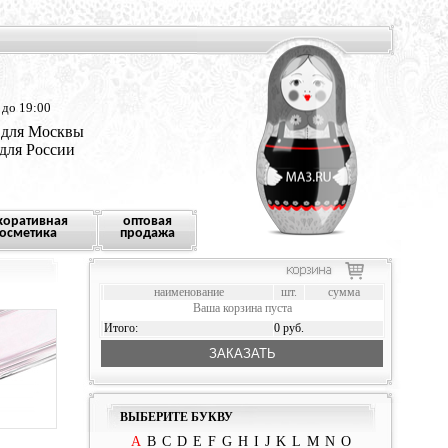
 до 19:00
 для Москвы
 для России
коративная
оптовая
осметика
продажа
наименование
шт.
сумма
Ваша корзина пуста
Итого:
0 руб.
ЗАКАЗАТЬ
ВЫБЕРИТЕ БУКВУ
A
B
C
D
E
F
G
H
I
J
K
L
M
N
O