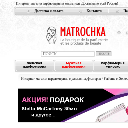
Интернет-магазин парфюмерии и косметики. Доставка по всей России!
Доставка и оплата
Контакты
Па
женская
мужская
парфюмерия
парфюмерия
парфюмерия
унисекс
Интернет-магазин парфюмерии
/
мужская парфюмерия
/
Parfums et Sente