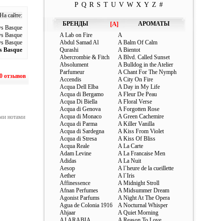
P
Q
R
S
T
U
V
W
X
Y
Z
#
На сайте:
БРЕНДЫ
[A]
АРОМАТЫ
ys Basque
ys Basque
A Lab on Fire
A
ys Basque
Abdul Samad Al
A Balm Of Calm
ys Basque
Qurashi
A Bientot
Abercrombie & Fitch
A Blvd. Called Sunset
Absolument
A Bulldog in the Atelier
Parfumeur
A Chant For The Nymph
0 отзывов
Accendis
A City On Fire
Acqua Dell Elba
A Day in My Life
Acqua di Bergamo
A Fleur De Peau
Acqua Di Biella
A Floral Verse
Acqua di Genova
A Forgotten Rose
Acqua di Monaco
A Green Cachemire
ими нотами
Acqua di Parma
A Killer Vanilla
Acqua di Sardegna
A Kiss From Violet
Acqua di Stresa
A Kiss Of Bliss
Acqua Reale
A La Carte
Adam Levine
A La Francaise Men
Adidas
A La Nuit
Aesop
A l`heure de la cueillette
Aether
A l`Iris
Affinessence
A Midnight Stroll
Afnan Perfumes
A Midsummer Dream
Agonist Parfums
A Night At The Opera
Agua de Colonia 1916
A Nocturnal Whisper
Ahjaar
A Quiet Morning
AJ ARABIA
A Reason To Love