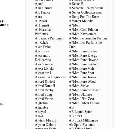
Ajmal
A Secret B
Ajne Carmel
A Separate Reality Manic
AK France
A Series Collection men
Akro
A Song For The Rose
Al Attaar
A Winter Melody
ст
ания
Al Hamatt
A*Men
Al Haramain
A*Men Gold Edition
Perfumes
A*Men Kryptomint
Al Jazeera Perfumes
A*Men Le Gout du Parfum
Al-Rehab
A*Men Les Parfums de
Alain Delon
Cuir
Alan Bray
A*Men Pure Coffee
Alessandro
A*Men Pure Energy
Dell`Acqua
A*Men Pure Havane
Alex Simone
A*Men Pure Leather
Alexa Lixfeld
A*Men Pure Malt
Alexandre J
A*Men Pure Shot
Alexandria Fragrances
A*Men Pure Tonka
Alford & Hoff
A*Men Pure Wood
Alfred Dunhill
A*Men Stellar
Alfred Ritchy
A*Men Summer Flash
Alfred Sung
A*Men Ultimate
Alfred Verne
A*Men Ultra Zest
Alghabra
A*Men Urban Edition
ации
Alhambra
AB
Alsayad
AB Liquid Spice
Altaia
AB Spirit
Alviero Martini
AB Spirit Millionaire
Alyson Oldoini
Ab Spirit Platinum