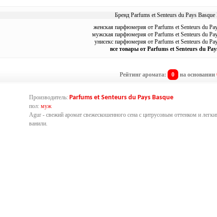
Бренд Parfums et Senteurs du Pays Basque 
женская парфюмерия от Parfums et Senteurs du Pa
мужская парфюмерия от Parfums et Senteurs du Pa
унисекс парфюмерия от Parfums et Senteurs du Pa
все товары от Parfums et Senteurs du Pa
Рейтинг аромата:
0
на основании
Производитель:
Parfums et Senteurs du Pays Basque
пол:
муж
Agur - свежий аромат свежескошенного сена с цитрусовым оттенком и легк
ванили.