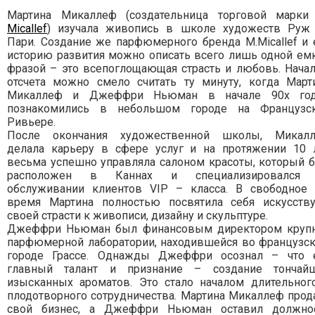
Мартина Микаллеф (создательница торговой марк
Micallef
) изучала живопись в школе художеств Руж
Пари. Создание же парфюмерного бренда M.Micallef и 
историю развития можно описать всего лишь одной ем
фразой – это всепоглощающая страсть и любовь. Нача
отсчета можно смело считать ту минуту, когда Март
Микаллеф и Джеффри Ньюман в начале 90х го
познакомились в небольшом городе на Французс
Ривьере.
После окончания художественной школы, Микал
делала карьеру в сфере услуг и на протяжении 10 
весьма успешно управляла салоном красоты, который 
расположен в Каннах и специализировался
обслуживании клиентов VIP – класса. В свободное
время Мартина полностью посвятила себя искусств
своей страсти к живописи, дизайну и скульптуре.
Джеффри Ньюман был финансовым директором круп
парфюмерной лаборатории, находившейся во французс
городе Грассе. Однажды Джеффри осознал – что 
главный талант и признание – создание тончай
изысканных ароматов. Это стало началом длительног
плодотворного сотрудничества. Мартина Микаллеф прод
свой бизнес, а Джеффри Ньюман оставил должно