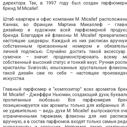
директора. Так, в 1997 году был создан парфюмер
бренд M.Micallef.
Штаб-квартира и офис компании M. Micallef расположен
Каннах, во Франции. Мартина Микаллеф – глав
дизайнер и художник всей парфюмерной продук
бренда. Благодаря ей флаконы M. Micallef превратилис
настоящие шедевры. Каждый из них расписан вручну
собственным присвоенным номером и обязатель
личной подписью. Случайно достать такой аксессуар
сумочки – значит продемонстрировать всему м
собственный высокий статус и тонкий вкус. Ручная роспи
кристаллы Svarovski, изысканные хрустальные флакон
такой дизайн сам по себе – настоящее произведе
искусства.
Главный парфюмер и “композитор” всех ароматов бре
M. Micallef - Джеффри Ньюман, создающий духи, буквал
пропитанные любовью. Вся парфюмерия бре
позиционируется как ароматы только для избранных. И 
не удивительно – ведь духи M. Micallef выпускаются оч
ограниченными тиражами, флаконы для них распис
вручную, а в состав парфюмов входят только самые ред
ингредиенты и эссенции. Например, такие компонен