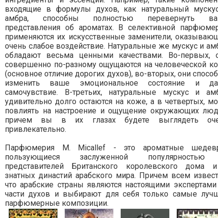
входящие в формулы духов, как натуральный муску
амбра, способны полностью перевернуть в
представления об ароматах. В селективной парфюме
применяются их искусственные заменители, оказываю
очень слабое воздействие. Натуральные же мускус и ам
обладают весьма ценными качествами. Во-первых, 
совершенно по-разному ощущаются на человеческой к
(основное отличие дорогих духов), во-вторых, они спосо
изменить ваше эмоциональное состояние и д
самочувствие. В-третьих, натуральные мускус и ам
удивительно долго остаются на коже, а в четвертых, мо
повлиять на настроение и ощущение окружающих люд
причем вы в их глазах будете выглядеть оч
привлекательно.
Парфюмерия M. Micallef - это ароматные шедев
пользующиеся заслуженной популярностью
представителей Британского королевского дома 
знатных династий арабского мира. Причем всем извест
что арабские страны являются настоящими экспертами
части духов и выбирают для себя только самые луч
парфюмерные композиции.