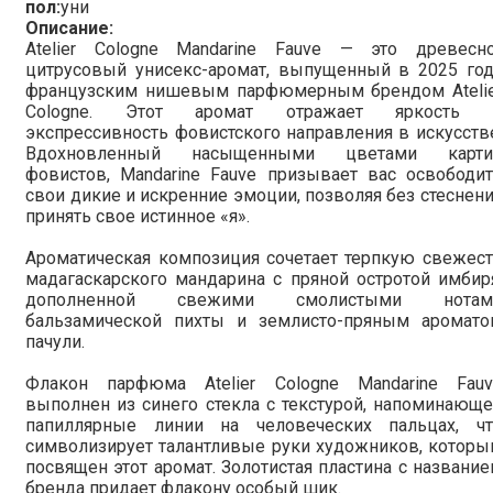
пол:
уни
Описание:
Atelier Cologne Mandarine Fauve — это древесно
цитрусовый унисекс-аромат, выпущенный в 2025 год
французским нишевым парфюмерным брендом Atelie
Cologne. Этот аромат отражает яркость 
экспрессивность фовистского направления в искусств
Вдохновленный насыщенными цветами карти
фовистов, Mandarine Fauve призывает вас освободи
свои дикие и искренние эмоции, позволяя без стеснен
принять свое истинное «я».
Ароматическая композиция сочетает терпкую свежес
мадагаскарского мандарина с пряной остротой имбир
дополненной свежими смолистыми нотам
бальзамической пихты и землисто-пряным аромато
пачули.
Флакон парфюма Atelier Cologne Mandarine Fauv
выполнен из синего стекла с текстурой, напоминающ
папиллярные линии на человеческих пальцах, чт
символизирует талантливые руки художников, котор
посвящен этот аромат. Золотистая пластина с названи
бренда придает флакону особый шик.