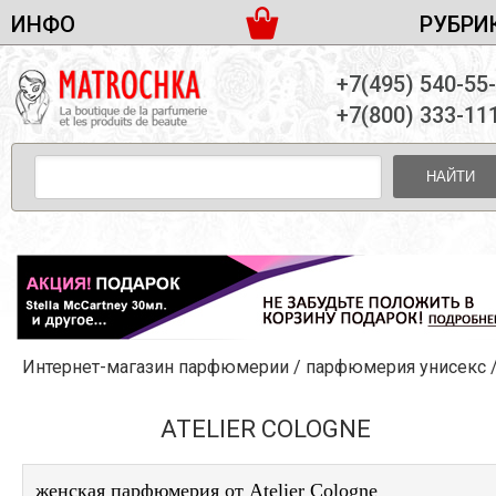
ИНФО
РУБРИ
ЖЕНСКАЯ ПАРФЮМЕРИЯ
ДОСТАВКА И ОПЛАТА
+7(495) 540-55
МУЖСКАЯ ПАРФЮМЕРИЯ
НОВОСТИ
+7(800) 333-11
ПАРТНЕРСТВО
УНИСЕКС ПАРФЮМЕРИЯ
ОПТ ОТ 10 ЕДИНИЦ
НАЙТИ
ПОДАРОЧНЫЕ НАБОРЫ
КОНТАКТЫ
ЖЕНСКИЕ НАБОРЫ
МУЖСКИЕ НАБОРЫ
УНИСЕКС НАБОРЫ
УХОД ЗА ЛИЦОМ
УХОД ЗА ТЕЛОМ
Интернет-магазин парфюмерии
/
парфюмерия унисекс
УХОД ЗА ВОЛОСАМИ
ДЕКОРАТИВНАЯ КОСМЕТИКА
ATELIER COLOGNE
женская парфюмерия от Atelier Cologne