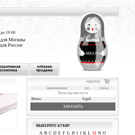
 до 19:00
 для Москвы
 для России
коративная
оптовая
осметика
продажа
наименование
шт.
сумма
Ваша корзина пуста
Итого:
0 руб.
ЗАКАЗАТЬ
ВЫБЕРИТЕ БУКВУ
A
B
C
D
E
F
G
H
I
J
K
L
M
N
O