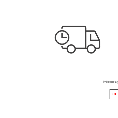
Рейтинг а
ОС