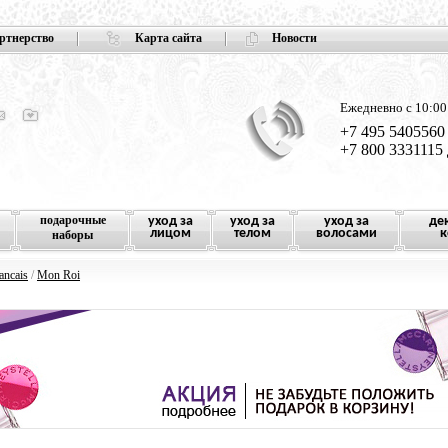
ртнерство
Карта сайта
Новости
Ежедневно с 10:00
+7 495 5405560
+7 800 3331115
подарочные
уход за
уход за
уход за
де
лицом
телом
волосами
к
наборы
ancais
/
Mon Roi