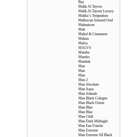
Bay
Malik Al Tayoor
Malik Al Tayoor Luxury
Malika`s Temptation
Mallorcan Almond Oud
Malmaison
Malt
Maltol & Cinnamon
Malum
Malva
MALVS
Mamba
Mambo
Mamluk
Man
Man
Man
Man 2
Man Absolute
Man Aqua
Man Attitude
Man Black Cologne
Man Black Orient
Man Blue
Man Blue
Man Chill
Man Dark Midnight
Man Eau Fraiche
Man Extreme
Man Extreme All Black