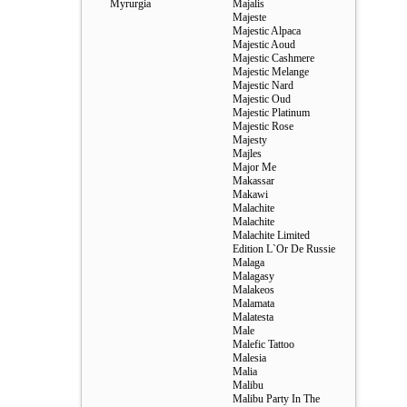
Myrurgia
Majalis
Majeste
Majestic Alpaca
Majestic Aoud
Majestic Cashmere
Majestic Melange
Majestic Nard
Majestic Oud
Majestic Platinum
Majestic Rose
Majesty
Majles
Major Me
Makassar
Makawi
Malachite
Malachite
Malachite Limited
Edition L`Or De Russie
Malaga
Malagasy
Malakeos
Malamata
Malatesta
Male
Malefic Tattoo
Malesia
Malia
Malibu
Malibu Party In The