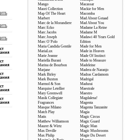
Mango
Macassar
Maori Collection
Mackie for Men
ИТЬ
Map Of The Heart
Macomba
Marbert
Mad About Gstaad
Marc de la Morandiere
Mad About You
ИТЬ
Marc Ecko
Madame La Reine
Marc Jacobs
Madame M
Marc Joseph
Madawi 40 Years Gold
ИТЬ
Marc O`Polo
Edition
Maria Candida Gentile
Made for Men
ст
MariaLux
Made in Heaven
ания
Marie Jeanne
Made Of Instinct
Mariella Burani
Made to Measure
ст
ания
Marina de Bourbon
Madeleine
Marjane
Madera de Naranjo
ст
Mark Birley
Madras Cardamom
ания
Mark Buxton
Madrigal
Marmol & Son
Madurai
ст
Marquise Letellier
Maestrale
ания
Mary Greenwell
Maestro
Masik Collegiate
Magdalena!
ст
ания
Fragrances
Magenta
Masque Milano
Magenta Tanzanite
Match Play
Magia
Matis
Magic Circus
Matthew Williamson
Magic Guard
Maurer & Wirtz
Magic Man
Max Deville
Magic Mushrooms
Max Philip
Magie Du Desert