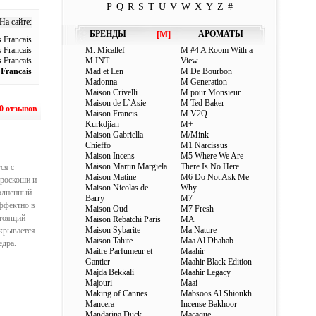
P
Q
R
S
T
U
V
W
X
Y
Z
#
На сайте:
БРЕНДЫ
[M]
АРОМАТЫ
 Francais
 Francais
M. Micallef
M #4 A Room With a
 Francais
M.INT
View
 Francais
Mad et Len
M De Bourbon
Madonna
M Generation
Maison Crivelli
M pour Monsieur
Maison de L`Asie
M Ted Baker
0 отзывов
Maison Francis
M V2Q
Kurkdjian
M+
Maison Gabriella
M/Mink
Chieffo
M1 Narcissus
Maison Incens
M5 Where We Are
Maison Martin Margiela
There Is No Here
ся с
Maison Matine
M6 Do Not Ask Me
 роскоши и
Maison Nicolas de
Why
полненный
Barry
M7
эффектно в
Maison Oud
M7 Fresh
стоящий
Maison Rebatchi Paris
MA
Maison Sybarite
Ma Nature
скрывается
Maison Tahite
Maa Al Dhahab
едра.
Maitre Parfumeur et
Maahir
Gantier
Maahir Black Edition
Majda Bekkali
Maahir Legacy
Majouri
Maai
Making of Cannes
Mabsoos Al Shioukh
Mancera
Incense Bakhoor
Mandarina Duck
Macaque