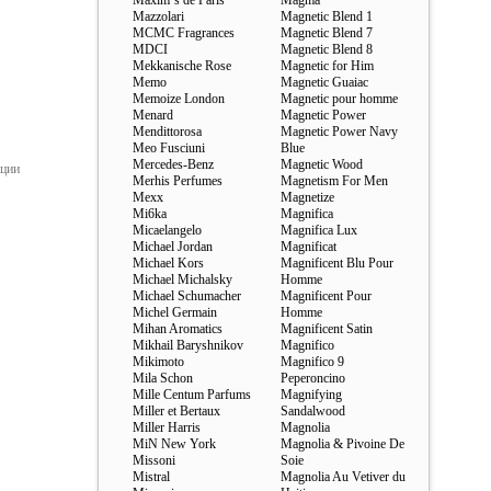
Maxim`s de Paris
Magma
Mazzolari
Magnetic Blend 1
MCMC Fragrances
Magnetic Blend 7
MDCI
Magnetic Blend 8
Mekkanische Rose
Magnetic for Him
Memo
Magnetic Guaiac
Memoize London
Magnetic pour homme
Menard
Magnetic Power
Mendittorosa
Magnetic Power Navy
Meo Fusciuni
Blue
Mercedes-Benz
Magnetic Wood
ации
Merhis Perfumes
Magnetism For Men
Mexx
Magnetize
Mi6ka
Magnifica
Micaelangelo
Magnifica Lux
Michael Jordan
Magnificat
Michael Kors
Magnificent Blu Pour
Michael Michalsky
Homme
Michael Schumacher
Magnificent Pour
Michel Germain
Homme
Mihan Aromatics
Magnificent Satin
Mikhail Baryshnikov
Magnifico
Mikimoto
Magnifico 9
Mila Schon
Peperoncino
Mille Centum Parfums
Magnifying
Miller et Bertaux
Sandalwood
Miller Harris
Magnolia
MiN New York
Magnolia & Pivoine De
Missoni
Soie
Mistral
Magnolia Au Vetiver du