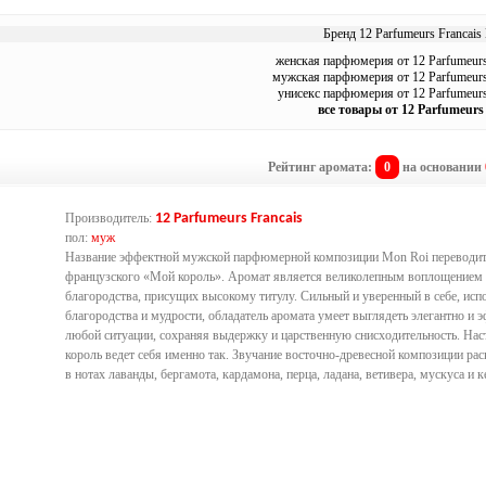
Бренд 12 Parfumeurs Francais 
женская парфюмерия от 12 Parfumeurs
мужская парфюмерия от 12 Parfumeurs
унисекс парфюмерия от 12 Parfumeurs
все товары от 12 Parfumeurs
Рейтинг аромата:
0
на основании
Производитель:
12 Parfumeurs Francais
пол:
муж
Название эффектной мужской парфюмерной композиции Mon Roi переводит
французского «Мой король». Аромат является великолепным воплощением
благородства, присущих высокому титулу. Сильный и уверенный в себе, ис
благородства и мудрости, обладатель аромата умеет выглядеть элегантно и 
любой ситуации, сохраняя выдержку и царственную снисходительность. На
король ведет себя именно так. Звучание восточно-древесной композиции ра
в нотах лаванды, бергамота, кардамона, перца, ладана, ветивера, мускуса и к