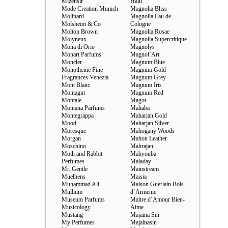
Mizensir
Haiti
Mode Creation Munich
Magnolia Bliss
Molinard
Magnolia Eau de
Molsheim & Co
Cologne
Molton Brown
Magnolia Rosae
Molyneux
Magnolia Supercritique
Mona di Orio
Magnolys
Monart Parfums
Magnol`Art
Moncler
Magnum Blue
Monotheme Fine
Magnum Gold
Fragrances Venezia
Magnum Grey
Mont Blanc
Magnum Iris
Montagut
Magnum Red
Montale
Magot
Montana Parfums
Mahaba
Montegrappa
Maharjan Gold
Mood
Maharjan Silver
Moresque
Mahogany Woods
Morgan
Mahon Leather
Moschino
Mahrajan
Moth and Rabbit
Mahyouba
Perfumes
Maiaday
Mr. Gentle
Mainstream
Muelhens
Maisia
Muhammad Ali
Maison Guerlain Bois
Mullium
d`Armenie
Museum Parfums
Maitre d`Amour Bien-
Musicology
Aime
Mustang
Majaina Sin
My Perfumes
Majainasin