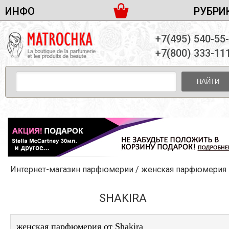
ИНФО
РУБРИ
ЖЕНСКАЯ ПАРФЮМЕРИЯ
ДОСТАВКА И ОПЛАТА
+7(495) 540-55
МУЖСКАЯ ПАРФЮМЕРИЯ
НОВОСТИ
+7(800) 333-11
ПАРТНЕРСТВО
УНИСЕКС ПАРФЮМЕРИЯ
ОПТ ОТ 10 ЕДИНИЦ
НАЙТИ
ПОДАРОЧНЫЕ НАБОРЫ
КОНТАКТЫ
ЖЕНСКИЕ НАБОРЫ
МУЖСКИЕ НАБОРЫ
УНИСЕКС НАБОРЫ
УХОД ЗА ЛИЦОМ
УХОД ЗА ТЕЛОМ
Интернет-магазин парфюмерии
/
женская парфюмерия
/
УХОД ЗА ВОЛОСАМИ
ДЕКОРАТИВНАЯ КОСМЕТИКА
SHAKIRA
женская парфюмерия от Shakira