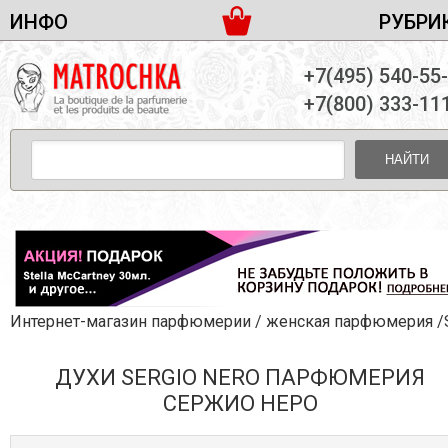
ИНФО
РУБРИ
ЖЕНСКАЯ ПАРФЮМЕРИЯ
ДОСТАВКА И ОПЛАТА
+7(495) 540-55
МУЖСКАЯ ПАРФЮМЕРИЯ
НОВОСТИ
+7(800) 333-11
ПАРТНЕРСТВО
УНИСЕКС ПАРФЮМЕРИЯ
ОПТ ОТ 10 ЕДИНИЦ
НАЙТИ
ПОДАРОЧНЫЕ НАБОРЫ
КОНТАКТЫ
ЖЕНСКИЕ НАБОРЫ
МУЖСКИЕ НАБОРЫ
УНИСЕКС НАБОРЫ
УХОД ЗА ЛИЦОМ
УХОД ЗА ТЕЛОМ
Интернет-магазин парфюмерии
/
женская парфюмерия
/Sergio 
УХОД ЗА ВОЛОСАМИ
ДУХИ SERGIO NERO ПАРФЮМЕРИЯ
ДЕКОРАТИВНАЯ КОСМЕТИКА
СЕРЖИО НЕРО