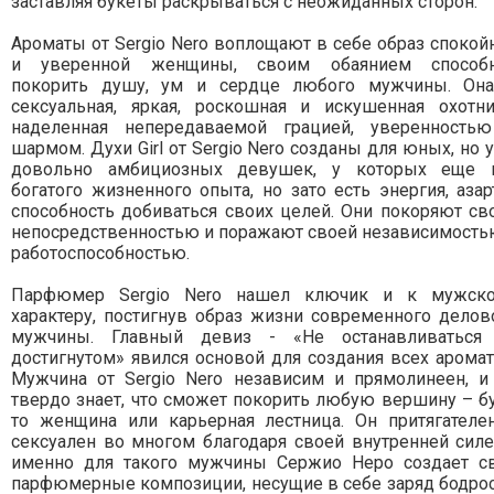
заставляя букеты раскрываться с неожиданных сторон.
Ароматы от Sergio Nero воплощают в себе образ спокой
и уверенной женщины, своим обаянием способ
покорить душу, ум и сердце любого мужчины. Он
сексуальная, яркая, роскошная и искушенная охотни
наделенная непередаваемой грацией, уверенность
шармом. Духи Girl от Sergio Nero созданы для юных, но 
довольно амбициозных девушек, у которых еще 
богатого жизненного опыта, но зато есть энергия, азар
способность добиваться своих целей. Они покоряют св
непосредственностью и поражают своей независимость
работоспособностью.
Парфюмер Sergio Nero нашел ключик и к мужск
характеру, постигнув образ жизни современного делов
мужчины. Главный девиз - «Не останавливаться
достигнутом» явился основой для создания всех аромат
Мужчина от Sergio Nero независим и прямолинеен, и
твердо знает, что сможет покорить любую вершину – б
то женщина или карьерная лестница. Он притягателе
сексуален во многом благодаря своей внутренней силе
именно для такого мужчины Сержио Неро создает с
парфюмерные композиции, несущие в себе заряд бодрос