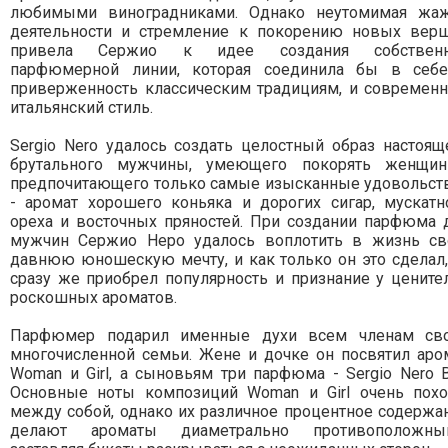
любимыми виноградниками. Однако неутомимая жа
деятельности и стремление к покорению новых вер
привела Сержио к идее создания собствен
парфюмерной линии, которая соединила бы в себ
приверженность классическим традициям, и современ
итальянский стиль.
Sergio Nero удалось создать целостный образ настоящ
брутального мужчины, умеющего покорять женщи
предпочитающего только самые изысканные удовольст
- аромат хорошего коньяка и дорогих сигар, мускатн
ореха и восточных пряностей. При создании парфюма 
мужчин Сержио Неро удалось воплотить в жизнь с
давнюю юношескую мечту, и как только он это сделал,
сразу же приобрел популярность и признание у цените
роскошных ароматов.
Парфюмер подарил именные духи всем членам св
многочисленной семьи. Жене и дочке он посвятил аро
Woman и Girl, а сыновьям три парфюма - Sergio Nero B
Основные ноты композиций Woman и Girl очень пох
между собой, однако их различное процентное содержа
делают ароматы диаметрально противоположны