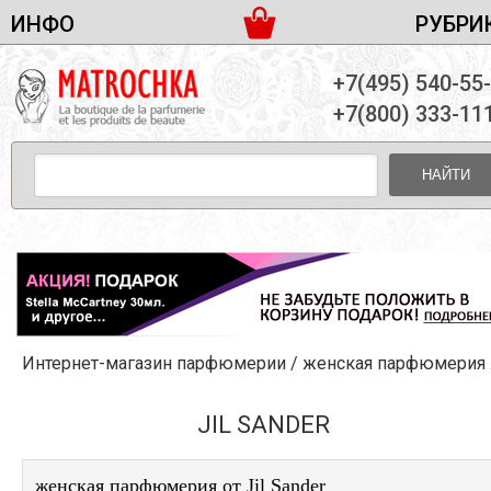
ИНФО
РУБРИ
ЖЕНСКАЯ ПАРФЮМЕРИЯ
ДОСТАВКА И ОПЛАТА
+7(495) 540-55
МУЖСКАЯ ПАРФЮМЕРИЯ
НОВОСТИ
+7(800) 333-11
ПАРТНЕРСТВО
УНИСЕКС ПАРФЮМЕРИЯ
ОПТ ОТ 10 ЕДИНИЦ
НАЙТИ
ПОДАРОЧНЫЕ НАБОРЫ
КОНТАКТЫ
ЖЕНСКИЕ НАБОРЫ
МУЖСКИЕ НАБОРЫ
УНИСЕКС НАБОРЫ
УХОД ЗА ЛИЦОМ
УХОД ЗА ТЕЛОМ
Интернет-магазин парфюмерии
/
женская парфюмерия
/
УХОД ЗА ВОЛОСАМИ
ДЕКОРАТИВНАЯ КОСМЕТИКА
JIL SANDER
женская парфюмерия от Jil Sander