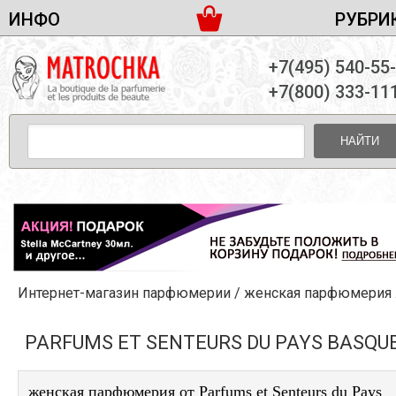
ИНФО
РУБРИ
ЖЕНСКАЯ ПАРФЮМЕРИЯ
ДОСТАВКА И ОПЛАТА
+7(495) 540-55
МУЖСКАЯ ПАРФЮМЕРИЯ
НОВОСТИ
+7(800) 333-11
ПАРТНЕРСТВО
УНИСЕКС ПАРФЮМЕРИЯ
ОПТ ОТ 10 ЕДИНИЦ
НАЙТИ
ПОДАРОЧНЫЕ НАБОРЫ
КОНТАКТЫ
ЖЕНСКИЕ НАБОРЫ
МУЖСКИЕ НАБОРЫ
УНИСЕКС НАБОРЫ
УХОД ЗА ЛИЦОМ
УХОД ЗА ТЕЛОМ
Интернет-магазин парфюмерии
/
женская парфюмерия
/
УХОД ЗА ВОЛОСАМИ
ДЕКОРАТИВНАЯ КОСМЕТИКА
PARFUMS ET SENTEURS DU PAYS BASQU
женская парфюмерия от Parfums et Senteurs du Pays