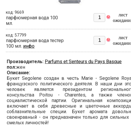
код: 9669
лист
парфюмерная вода 100
ожидани
мл.
код: 57799
лист
парфюмерная вода тестер
ожидани
100 мл.
инфо
Производитель:
Parfums et Senteurs du Pays Basque
пол:
жен
Описание:
Букет Segolene создан в честь Marie - Sеgolеne Roya
французского политического деятеля. В наши дни эт
человек является президентом региональног
консульства Poitou - Charentes, а также члено
социалистической партии. Оригинальная композици
включает в себя древесные и цветочные аккорды
соблазнительные специи. Букет аромата довольн
своенравный - он предназначен только для сильных
смелых личностей!