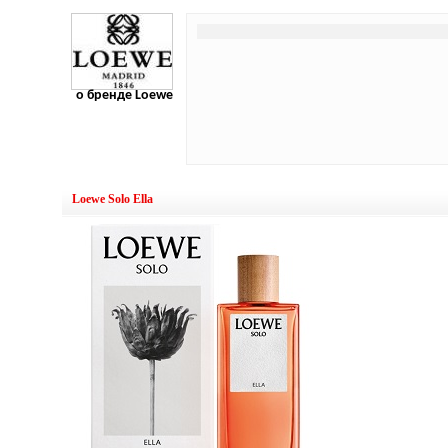
о бренде Loewe
Loewe Solo Ella