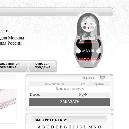
 до 19:00
 для Москвы
 для России
коративная
оптовая
осметика
продажа
наименование
шт.
сумма
Ваша корзина пуста
Итого:
0 руб.
ЗАКАЗАТЬ
ВЫБЕРИТЕ БУКВУ
A
B
C
D
E
F
G
H
I
J
K
L
M
N
O