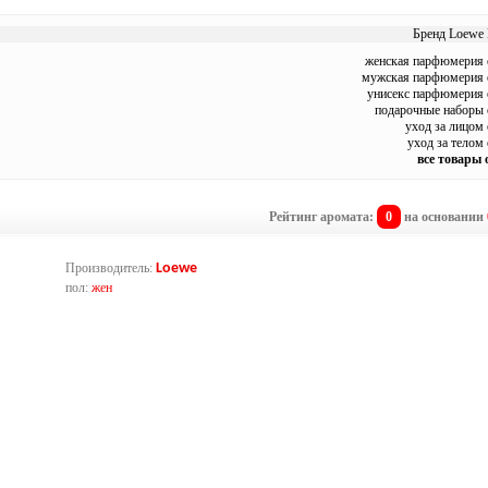
Бренд Loewe 
женская парфюмерия 
мужская парфюмерия 
унисекс парфюмерия 
подарочные наборы 
уход за лицом
уход за телом
все товары 
Рейтинг аромата:
0
на основании
Производитель:
Loewe
пол:
жен