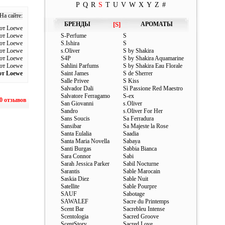
P
Q
R
S
T
U
V
W
X
Y
Z
#
На сайте:
БРЕНДЫ
[S]
АРОМАТЫ
от Loewe
от Loewe
S-Perfume
S
от Loewe
S.Ishira
S
от Loewe
s.Oliver
S by Shakira
 от Loewe
S4P
S by Shakira Aquamarine
 от Loewe
Sahlini Parfums
S by Shakira Eau Florale
от Loewe
Saint James
S de Sherrer
Salle Privee
S Kiss
Salvador Dali
Sì Passione Red Maestro
Salvatore Ferragamo
S-ex
0 отзывов
San Giovanni
s.Oliver
Sandro
s.Oliver For Her
Sans Soucis
Sa Ferradura
Sansibar
Sa Majeste la Rose
Santa Eulalia
Saadia
Santa Maria Novella
Sabaya
Santi Burgas
Sabbia Bianca
Sara Connor
Sabi
Sarah Jessica Parker
Sabil Nocturne
Sarantis
Sable Marocain
Saskia Diez
Sable Nuit
Satellite
Sable Pourpre
SAUF
Sabotage
SAWALEF
Sacre du Printemps
Scent Bar
Sacrebleu Intense
Scentologia
Sacred Groove
ScentStory
Sacred Love