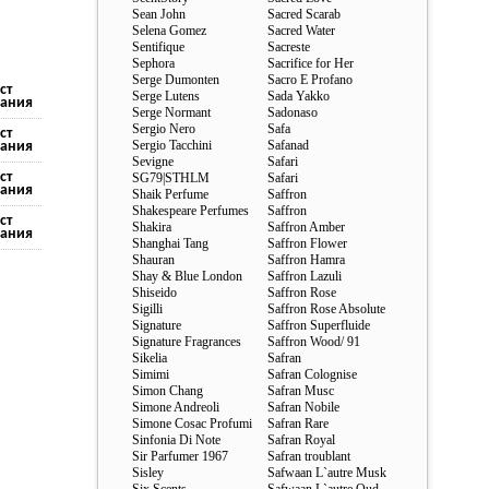
Sean John
Sacred Scarab
Selena Gomez
Sacred Water
Sentifique
Sacreste
Sephora
Sacrifice for Her
Serge Dumonten
Sacro E Profano
ст
Serge Lutens
Sada Yakko
ания
Serge Normant
Sadonaso
Sergio Nero
Safa
ст
Sergio Tacchini
Safanad
ания
Sevigne
Safari
ст
SG79|STHLM
Safari
ания
Shaik Perfume
Saffron
Shakespeare Perfumes
Saffron
ст
Shakira
Saffron Amber
ания
Shanghai Tang
Saffron Flower
Shauran
Saffron Hamra
Shay & Blue London
Saffron Lazuli
Shiseido
Saffron Rose
Sigilli
Saffron Rose Absolute
Signature
Saffron Superfluide
Signature Fragrances
Saffron Wood/ 91
Sikelia
Safran
Simimi
Safran Colognise
Simon Chang
Safran Musc
Simone Andreoli
Safran Nobile
Simone Cosac Profumi
Safran Rare
Sinfonia Di Note
Safran Royal
Sir Parfumer 1967
Safran troublant
Sisley
Safwaan L`autre Musk