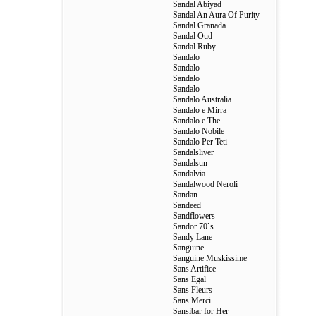
Sandal Abiyad
Sandal An Aura Of Purity
Sandal Granada
Sandal Oud
Sandal Ruby
Sandalo
Sandalo
Sandalo
Sandalo
Sandalo Australia
Sandalo e Mirra
Sandalo e The
Sandalo Nobile
Sandalo Per Teti
Sandalsliver
Sandalsun
Sandalvia
Sandalwood Neroli
Sandan
Sandeed
Sandflowers
Sandor 70`s
Sandy Lane
Sanguine
Sanguine Muskissime
Sans Artifice
Sans Egal
Sans Fleurs
Sans Merci
Sansibar for Her