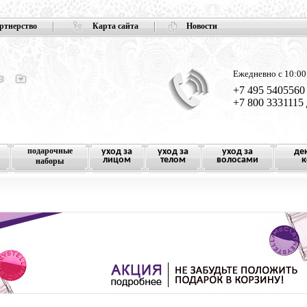
ртнерство
Карта сайта
Новости
Ежедневно с 10:00
+7 495 5405560
+7 800 3331115
подарочные
уход за
уход за
уход за
де
лицом
телом
волосами
к
наборы