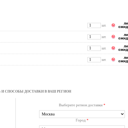
ли
шт.
ожид
ли
шт.
ожид
ли
шт.
ожид
ли
шт.
ожид
 И СПОСОБЫ ДОСТАВКИ В ВАШ РЕГИОН
Выберите регион доставки
*
Город
*