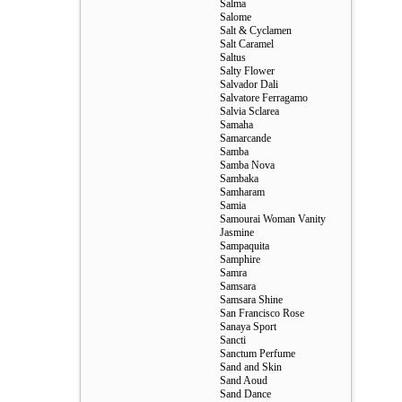
Salma
Salome
Salt & Cyclamen
Salt Caramel
Saltus
Salty Flower
Salvador Dali
Salvatore Ferragamo
Salvia Sclarea
Samaha
Samarcande
Samba
Samba Nova
Sambaka
Samharam
Samia
Samourai Woman Vanity
Jasmine
Sampaquita
Samphire
Samra
Samsara
Samsara Shine
San Francisco Rose
Sanaya Sport
Sancti
Sanctum Perfume
Sand and Skin
Sand Aoud
Sand Dance