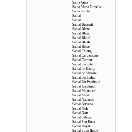
Santa Anita
Santa Maria Novella
Santa Subita
Santal
Santal
Santal Basmati
Santal Blanc
Santal Blanc
Santal Blond
Santal Blush
Santal Boise
Santal Calling
Santal Cardamome
Santal Carmin
Santal Complet
Santal de Kandy
Santal de Mysore
Santal des Indes
Santal Du Pacifique
Santal Kardamon
Santal Majuscule
Santal Musc
Santal Nabataea
Santal Nirvana
Santal Noir
Santal Noir
Santal Odeyar
Santal Pao Rosa
Santal Royal
Santal Superfluide