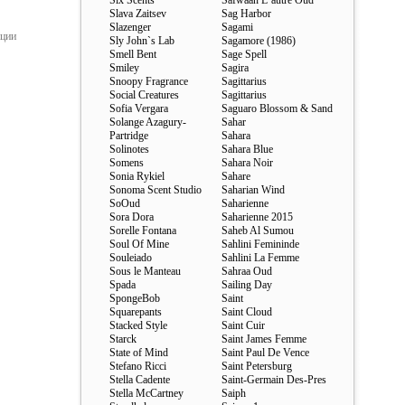
Six Scents
Safwaan L`autre Oud
Slava Zaitsev
Sag Harbor
Slazenger
Sagami
ации
Sly John`s Lab
Sagamore (1986)
Smell Bent
Sage Spell
Smiley
Sagira
Snoopy Fragrance
Sagittarius
Social Creatures
Sagittarius
Sofia Vergara
Saguaro Blossom & Sand
Solange Azagury-
Sahar
Partridge
Sahara
Solinotes
Sahara Blue
Somens
Sahara Noir
Sonia Rykiel
Sahare
Sonoma Scent Studio
Saharian Wind
SoOud
Saharienne
Sora Dora
Saharienne 2015
Sorelle Fontana
Saheb Al Sumou
Soul Of Mine
Sahlini Femininde
Souleiado
Sahlini La Femme
Sous le Manteau
Sahraa Oud
Spada
Sailing Day
SpongeBob
Saint
Squarepants
Saint Cloud
Stacked Style
Saint Cuir
Starck
Saint James Femme
State of Mind
Saint Paul De Vence
Stefano Ricci
Saint Petersburg
Stella Cadente
Saint-Germain Des-Pres
Stella McCartney
Saiph