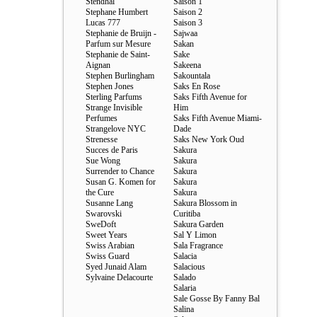
Stendhal
Saison 1
Stephane Humbert
Saison 2
Lucas 777
Saison 3
Stephanie de Bruijn -
Sajwaa
Parfum sur Mesure
Sakan
Stephanie de Saint-
Sake
Aignan
Sakeena
Stephen Burlingham
Sakountala
Stephen Jones
Saks En Rose
Sterling Parfums
Saks Fifth Avenue for
Strange Invisible
Him
Perfumes
Saks Fifth Avenue Miami-
Strangelove NYC
Dade
Strenesse
Saks New York Oud
Succes de Paris
Sakura
Sue Wong
Sakura
Surrender to Chance
Sakura
Susan G. Komen for
Sakura
the Cure
Sakura
Susanne Lang
Sakura Blossom in
Swarovski
Curitiba
SweDoft
Sakura Garden
Sweet Years
Sal Y Limon
Swiss Arabian
Sala Fragrance
Swiss Guard
Salacia
Syed Junaid Alam
Salacious
Sylvaine Delacourte
Salado
Salaria
Sale Gosse By Fanny Bal
Salina