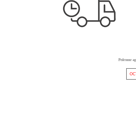
Рейтинг а
ОС