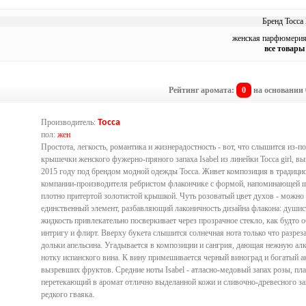
Бренд Tocca 
женская парфюмерия 
все товары
Рейтинг аромата:
0
на основании
Производитель:
Tocca
пол:
жен
Простота, легкость, романтика и жизнерадостность - вот, что слышится из-п
крышечки женского фужерно-пряного запаха Isabel из линейки Tocca girl, в
2015 году под брендом модной одежды Tocca. Живет композиция в традици
компании-производителя ребристом флакончике с формой, напоминающей ш
плотно притертой золотистой крышкой. Чуть розоватый цвет духов - можно 
единственный элемент, разбавляющий лаконичность дизайна флакона: душис
жидкость привлекательно посверкивает через прозрачное стекло, как будто 
интригу и флирт. Вверху букета слышится солнечная нота только что разрез
дольки апельсина. Угадывается в композиции и сангрия, дающая нежную ал
нотку испанского вина. К вину примешивается черный виноград и богатый а
вызревших фруктов. Средние ноты Isabel - атласно-медовый запах розы, пл
перетекающий в аромат отлично выделанной кожи и сливочно-древесного за
редкого гваяка.