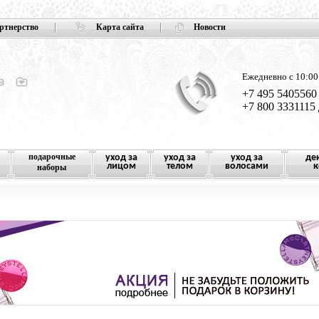
ртнерство
Карта сайта
Новости
Ежедневно с 10:00
+7 495 5405560
+7 800 3331115
подарочные
уход за
уход за
уход за
де
лицом
телом
волосами
к
наборы