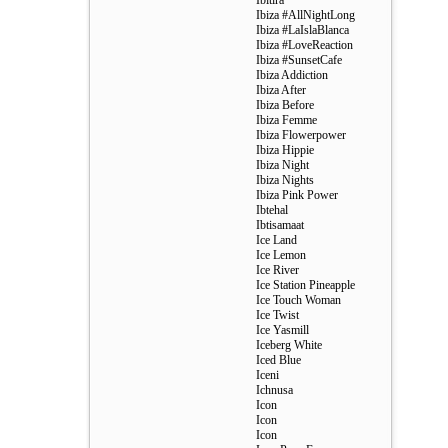
Ibitira
Ibiza #AllNightLong
Ibiza #LaIslaBlanca
Ibiza #LoveReaction
Ibiza #SunsetCafe
Ibiza Addiction
Ibiza After
Ibiza Before
Ibiza Femme
Ibiza Flowerpower
Ibiza Hippie
Ibiza Night
Ibiza Nights
Ibiza Pink Power
Ibtehal
Ibtisamaat
Ice Land
Ice Lemon
Ice River
Ice Station Pineapple
Ice Touch Woman
Ice Twist
Ice Yasmill
Iceberg White
Iced Blue
Iceni
Ichnusa
Icon
Icon
Icon