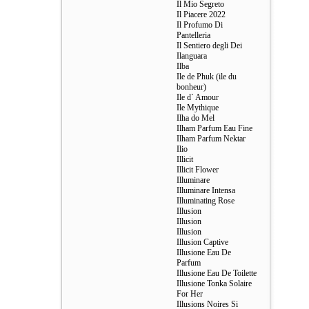
Il Mio Segreto
Il Piacere 2022
Il Profumo Di
Pantelleria
Il Sentiero degli Dei
Ilanguara
Ilba
Ile de Phuk (ile du
bonheur)
Ile d` Amour
Ile Mythique
Ilha do Mel
Ilham Parfum Eau Fine
Ilham Parfum Nektar
Ilio
Illicit
Illicit Flower
Illuminare
Illuminare Intensa
Illuminating Rose
Illusion
Illusion
Illusion
Illusion Captive
Illusione Eau De
Parfum
Illusione Eau De Toilette
Illusione Tonka Solaire
For Her
Illusions Noires Si