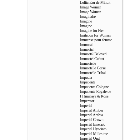
Lolita Eau de Minuit
Image Woman
Image Woman
Imaginaire
Imagine
Imagine
Imagine for Her
Imitation for Woman
Immense pour femme
Immoral
Immortal
Immortal Beloved
Immortel Cedrat
Immortelle
Immortelle Corse
Immortelle Tribal
Impadia
Impatiente
Impatiente Cologne
Impatiente Royale de
l`Himalaya & Rose
Imperator
Imperial
Imperial Amber
Imperial Arabia
Imperial Crown
Imperial Emerald
Imperial Hyacinth
Imperial Millesime
Imperial Oud