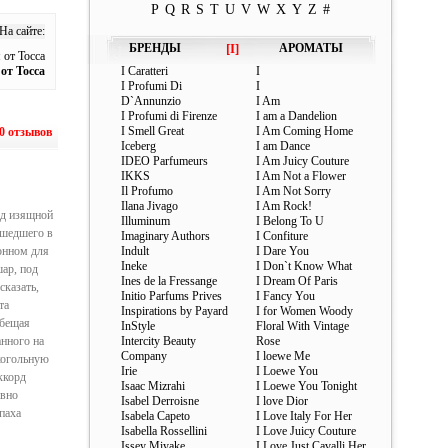
P
Q
R
S
T
U
V
W
X
Y
Z
#
На сайте:
БРЕНДЫ
[I]
АРОМАТЫ
от Tocca
 от Tocca
I Caratteri
I
I Profumi Di
I
D`Annunzio
I Am
I Profumi di Firenze
I am a Dandelion
I Smell Great
I Am Coming Home
0 отзывов
Iceberg
I am Dance
IDEO Parfumeurs
I Am Juicy Couture
IKKS
I Am Not a Flower
Il Profumo
I Am Not Sorry
Ilana Jivago
I Am Rock!
од изящной
Illuminum
I Belong To U
ышедшего в
Imaginary Authors
I Confiture
онном для
Indult
I Dare You
Ineke
I Don`t Know What
ар, под
Ines de la Fressange
I Dream Of Paris
сказать,
Initio Parfums Prives
I Fancy You
та
Inspirations by Payard
I for Women Woody
обещая
InStyle
Floral With Vintage
анного на
Intercity Beauty
Rose
Company
I loewe Me
когольную
Irie
I Loewe You
ккорд
Isaac Mizrahi
I Loewe You Tonight
авно
Isabel Derroisne
I love Dior
паха
Isabela Capeto
I Love Italy For Her
Isabella Rossellini
I Love Juicy Couture
Issey Miyake
I Love Just Cavalli Her