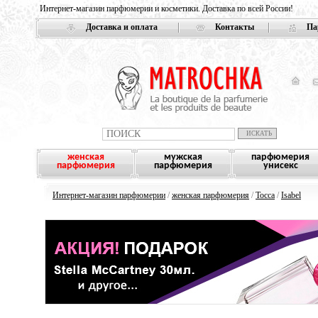
Интернет-магазин парфюмерии и косметики. Доставка по всей России!
Доставка и оплата
Контакты
Па
женская
мужская
парфюмерия
парфюмерия
парфюмерия
унисекс
Интернет-магазин парфюмерии
/
женская парфюмерия
/
Tocca
/
Isabel