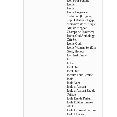
Icon Pour Femme
Iconic
Iconic
Iconic Fragrance
Collection (Original,
Cap D`Antibes, Egypt,
Memoires de Mustique,
Nuit de Megeve,
Champs de Provence)
Iconic Oud Anthology
Gift Set
Iconic Oudh
Iconic Woman Set (Dia,
Gold, Honour)
Icy Hard Candy
Id
Id Est
Ideal One
Ideal Oud
Identite Pour Femme
Idole
Idole Aura
Idole d`Armani
Idole d`Armani Eau de
Toilette
Idole Eau de Parfum
Idole Edition Limitee
2021
Idole Le Grand Parfum
Idole l`Intense