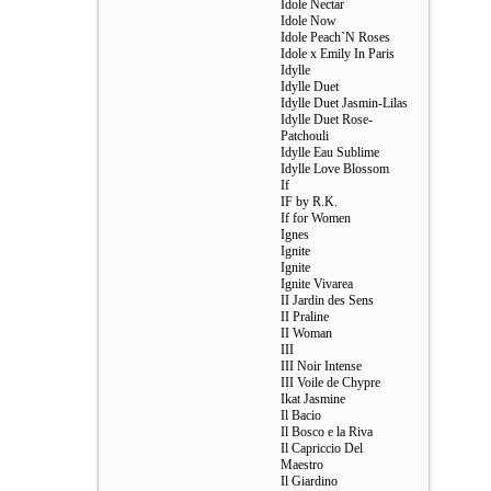
Idole Nectar
Idole Now
Idole Peach`N Roses
Idole x Emily In Paris
Idylle
Idylle Duet
Idylle Duet Jasmin-Lilas
Idylle Duet Rose-
Patchouli
Idylle Eau Sublime
Idylle Love Blossom
If
IF by R.K.
If for Women
Ignes
Ignite
Ignite
Ignite Vivarea
II Jardin des Sens
II Praline
II Woman
III
III Noir Intense
III Voile de Chypre
Ikat Jasmine
Il Bacio
Il Bosco e la Riva
Il Capriccio Del
Maestro
Il Giardino