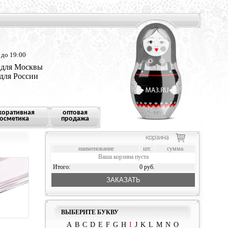
 до 19:00
 для Москвы
 для России
коративная
оптовая
осметика
продажа
наименование
шт.
сумма
Ваша корзина пуста
Итого:
0 руб.
ЗАКАЗАТЬ
ВЫБЕРИТЕ БУКВУ
A
B
C
D
E
F
G
H
I
J
K
L
M
N
O