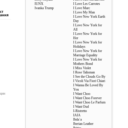
IUNX
I Love Les Carrotes
Ivanka Trump
I Love Marc
ст
I Love My Man
ания
I Love New York Earth
Day
I Love New York for
All
I Love New York for
Her
I Love New York for
Holidays
I Love New York for
Marriage Equality
I Love New York for
Mothers Bond
I Miss Violet
I Rose Talisman
I See the Clouds Go By
I Vicoli Via Fiori Chiari
I Wanna Be Loved By
You
ации
I Want Choo
I Want Choo Forever
I Want Choo Le Parfum
I Want Oud
I-Ristretto
IAIA
Ibda`a
Iberian Leather