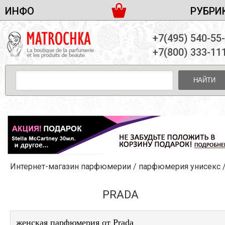
ИНФО
РУБРИ
ЖЕНСКАЯ ПАРФЮМЕРИЯ
ДОСТАВКА И ОПЛАТА
+7(495) 540-55
МУЖСКАЯ ПАРФЮМЕРИЯ
НОВОСТИ
+7(800) 333-11
ПАРТНЕРСТВО
УНИСЕКС ПАРФЮМЕРИЯ
ОПТ ОТ 10 ЕДИНИЦ
НАЙТИ
ПОДАРОЧНЫЕ НАБОРЫ
КОНТАКТЫ
ЖЕНСКИЕ НАБОРЫ
МУЖСКИЕ НАБОРЫ
УНИСЕКС НАБОРЫ
УХОД ЗА ЛИЦОМ
УХОД ЗА ТЕЛОМ
Интернет-магазин парфюмерии
/
парфюмерия унисекс
УХОД ЗА ВОЛОСАМИ
ДЕКОРАТИВНАЯ КОСМЕТИКА
PRADA
женская парфюмерия от Prada