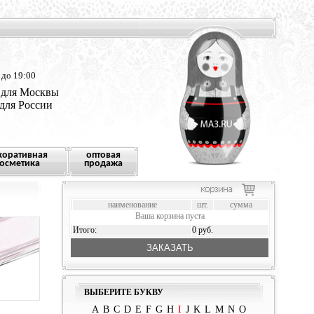
 до 19:00
 для Москвы
 для России
коративная
оптовая
осметика
продажа
наименование
шт.
сумма
Ваша корзина пуста
Итого:
0 руб.
ЗАКАЗАТЬ
ВЫБЕРИТЕ БУКВУ
A
B
C
D
E
F
G
H
I
J
K
L
M
N
O