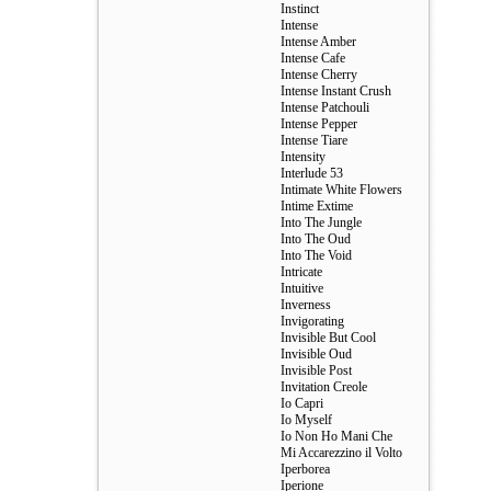
Instinct
Intense
Intense Amber
Intense Cafe
Intense Cherry
Intense Instant Crush
Intense Patchouli
Intense Pepper
Intense Tiare
Intensity
Interlude 53
Intimate White Flowers
Intime Extime
Into The Jungle
Into The Oud
Into The Void
Intricate
Intuitive
Inverness
Invigorating
Invisible But Cool
Invisible Oud
Invisible Post
Invitation Creole
Io Capri
Io Myself
Io Non Ho Mani Che
Mi Accarezzino il Volto
Iperborea
Iperione