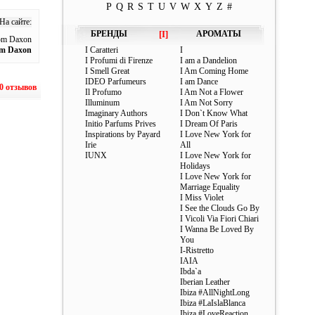
P
Q
R
S
T
U
V
W
X
Y
Z
#
На сайте:
БРЕНДЫ
[I]
АРОМАТЫ
om Daxon
om Daxon
I Caratteri
I
I Profumi di Firenze
I am a Dandelion
I Smell Great
I Am Coming Home
IDEO Parfumeurs
I am Dance
0 отзывов
Il Profumo
I Am Not a Flower
Illuminum
I Am Not Sorry
Imaginary Authors
I Don`t Know What
Initio Parfums Prives
I Dream Of Paris
Inspirations by Payard
I Love New York for
Irie
All
IUNX
I Love New York for
Holidays
I Love New York for
Marriage Equality
I Miss Violet
I See the Clouds Go By
I Vicoli Via Fiori Chiari
I Wanna Be Loved By
You
I-Ristretto
IAIA
Ibda`a
Iberian Leather
Ibiza #AllNightLong
Ibiza #LaIslaBlanca
Ibiza #LoveReaction