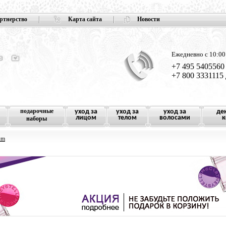
ртнерство
Карта сайта
Новости
Ежедневно с 10:00
+7 495 5405560
+7 800 3331115
подарочные
уход за
уход за
уход за
де
лицом
телом
волосами
к
наборы
um