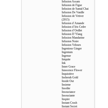
Infusion Assam
Infusion de Figue
Infusion de Santal Chai
Infusion De Vanille
Infusion de Vetiver
(2015)
Infusion d`Amande
Infusion d`Iris Cedre
Infusion d`Oeillet
Infusion D`Ylang
Infusion Mandarine
Infusion Noire
Infusion Velours
Ingenious Ginger
Ingenium
Ingenue
Iniquite
Ink
Inner Grace
Innocence Flower
Inquisitive
Insherah Gold
Inside Out
Insieme
Insolite
Insouciance
Insouciante
Inspire
Instant Crush
Instant Secret