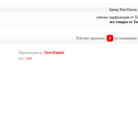
Бренд Tom Daxon 
унисекс парфюмерия от T
все товары от T
Рейтинг аромата:
0
на основании
Производитель:
Tom Daxon
пол:
уни