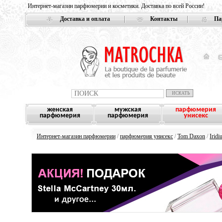
Интернет-магазин парфюмерии и косметики. Доставка по всей России!
Доставка и оплата
Контакты
Па
женская
мужская
парфюмерия
парфюмерия
парфюмерия
унисекс
Интернет-магазин парфюмерии
/
парфюмерия унисекс
/
Tom Daxon
/
Iridi