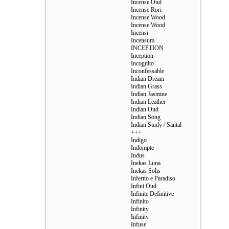
Incense Oud
Incense Rori
Incense Wood
Incense Wood
Incensi
Incensum
INCEPTION
Inception
Incognito
Inconfessable
Indian Dream
Indian Grass
Indian Jasmine
Indian Leather
Indian Oud
Indian Song
Indian Study / Santal
+++
Indigo
Indompte
Indus
Inekas Luna
Inekas Solis
Inferno e Paradiso
Infini Oud
Infinite Definitive
Infinito
Infinity
Infinity
Infuse