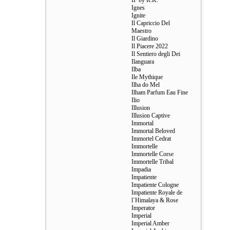
IF by R.K.
Ignes
Ignite
Il Capriccio Del
Maestro
Il Giardino
Il Piacere 2022
Il Sentiero degli Dei
Ilanguara
Ilba
Ile Mythique
Ilha do Mel
Ilham Parfum Eau Fine
Ilio
Illusion
Illusion Captive
Immortal
Immortal Beloved
Immortel Cedrat
Immortelle
Immortelle Corse
Immortelle Tribal
Impadia
Impatiente
Impatiente Cologne
Impatiente Royale de
l`Himalaya & Rose
Imperator
Imperial
Imperial Amber