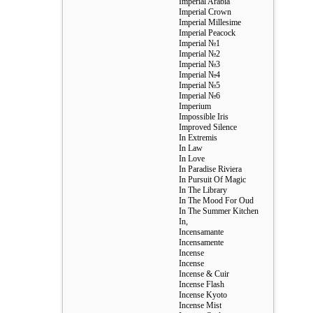
Imperial Arabia
Imperial Crown
Imperial Millesime
Imperial Peacock
Imperial №1
Imperial №2
Imperial №3
Imperial №4
Imperial №5
Imperial №6
Imperium
Impossible Iris
Improved Silence
In Extremis
In Law
In Love
In Paradise Riviera
In Pursuit Of Magic
In The Library
In The Mood For Oud
In The Summer Kitchen
In,
Incensamante
Incensamente
Incense
Incense
Incense & Cuir
Incense Flash
Incense Kyoto
Incense Mist