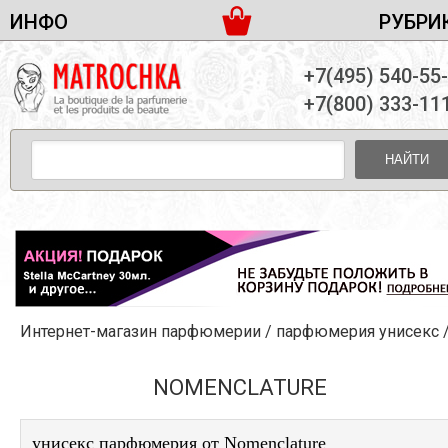
ИНФО
РУБРИ
ЖЕНСКАЯ ПАРФЮМЕРИЯ
ДОСТАВКА И ОПЛАТА
+7(495) 540-55
МУЖСКАЯ ПАРФЮМЕРИЯ
НОВОСТИ
+7(800) 333-11
ПАРТНЕРСТВО
УНИСЕКС ПАРФЮМЕРИЯ
ОПТ ОТ 10 ЕДИНИЦ
НАЙТИ
ПОДАРОЧНЫЕ НАБОРЫ
КОНТАКТЫ
ЖЕНСКИЕ НАБОРЫ
МУЖСКИЕ НАБОРЫ
УНИСЕКС НАБОРЫ
УХОД ЗА ЛИЦОМ
УХОД ЗА ТЕЛОМ
Интернет-магазин парфюмерии
/
парфюмерия унисекс
УХОД ЗА ВОЛОСАМИ
ДЕКОРАТИВНАЯ КОСМЕТИКА
NOMENCLATURE
унисекс парфюмерия от Nomenclature