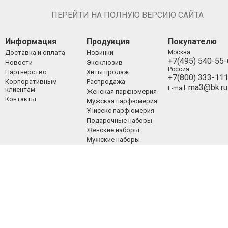
ПЕРЕЙТИ НА ПОЛНУЮ ВЕРСИЮ САЙТА
Информация
Продукция
Покупателю
Доставка и оплата
Новинки
Москва:
+7(495) 540-55
Новости
Эксклюзив
Россия:
Партнерство
Хиты продаж
+7(800) 333-11
Корпоративным
Распродажа
ma3@bk.ru
E-mail:
клиентам
Женская парфюмерия
Контакты
Мужская парфюмерия
Унисекс парфюмерия
Подарочные наборы
Женские наборы
Мужские наборы
Унисекс наборы
Уход за лицом
Уход за телом
Уход за волосами
Декоративная
косметика