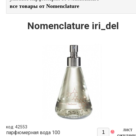
все товары от Nomenclature
Nomenclature iri_del
код: 42553
лист
парфюмерная вода 100
ожидани