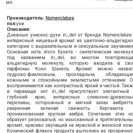
мл.
Производитель:
Nomenclature
пол:
уни
Описание:
Дневные унисекс-духи iri_del от бренда Nomenclature
интересный нишевый аромат из цветочно-альдегидно
категории с выразительным и сексуальным звучание
Основная нота этого букета - синтетическая молеку
под названием iri_del, во многом повторяюща
альдегидную молекулу, которую вводила в сво
парфюмы Коко Шанель. Аромат можно назват
пудрово-фиалковым, прохладным, обладающи
кожными и спокойными землистыми оттенками. О
воспринимается как контрастный, яркий и чистый. Так
в пирамиде нот iri_del присутствует элегантный 
глубокий ирис, интересные сливочно-древесны
переливы, осторожный и мягкий запах амбретты
уверенная зеленая свежесть бергамота 
проникновенная хрупкая амбра. Сочетание этих но
образует резковатый, но изысканный и притягательн
аромат, красиво звучащий на мужской и женской кож
Конический флакон продукта выполнен из прозрачно