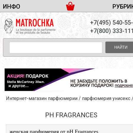
ИНФО
РУБРИ
ЖЕНСКАЯ ПАРФЮМЕРИЯ
ДОСТАВКА И ОПЛАТА
+7(495) 540-55
МУЖСКАЯ ПАРФЮМЕРИЯ
НОВОСТИ
+7(800) 333-11
ПАРТНЕРСТВО
УНИСЕКС ПАРФЮМЕРИЯ
ОПТ ОТ 10 ЕДИНИЦ
НАЙТИ
ПОДАРОЧНЫЕ НАБОРЫ
КОНТАКТЫ
ЖЕНСКИЕ НАБОРЫ
МУЖСКИЕ НАБОРЫ
УНИСЕКС НАБОРЫ
УХОД ЗА ЛИЦОМ
УХОД ЗА ТЕЛОМ
Интернет-магазин парфюмерии
/
парфюмерия унисекс
УХОД ЗА ВОЛОСАМИ
ДЕКОРАТИВНАЯ КОСМЕТИКА
PH FRAGRANCES
женская парфюмерия от pH Fragrances