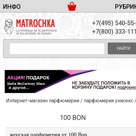
ИНФО
РУБРИ
ЖЕНСКАЯ ПАРФЮМЕРИЯ
ДОСТАВКА И ОПЛАТА
+7(495) 540-55
МУЖСКАЯ ПАРФЮМЕРИЯ
НОВОСТИ
+7(800) 333-11
ПАРТНЕРСТВО
УНИСЕКС ПАРФЮМЕРИЯ
ОПТ ОТ 10 ЕДИНИЦ
НАЙТИ
ПОДАРОЧНЫЕ НАБОРЫ
КОНТАКТЫ
ЖЕНСКИЕ НАБОРЫ
МУЖСКИЕ НАБОРЫ
УНИСЕКС НАБОРЫ
УХОД ЗА ЛИЦОМ
УХОД ЗА ТЕЛОМ
Интернет-магазин парфюмерии
/
парфюмерия унисекс
УХОД ЗА ВОЛОСАМИ
ДЕКОРАТИВНАЯ КОСМЕТИКА
100 BON
женская парфюмерия от 100 Bon