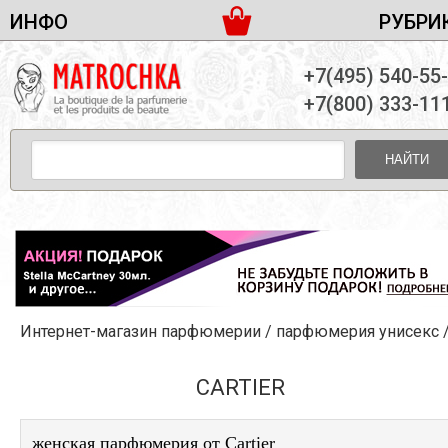
ИНФО
РУБРИ
ЖЕНСКАЯ ПАРФЮМЕРИЯ
ДОСТАВКА И ОПЛАТА
+7(495) 540-55
МУЖСКАЯ ПАРФЮМЕРИЯ
НОВОСТИ
+7(800) 333-11
ПАРТНЕРСТВО
УНИСЕКС ПАРФЮМЕРИЯ
ОПТ ОТ 10 ЕДИНИЦ
НАЙТИ
ПОДАРОЧНЫЕ НАБОРЫ
КОНТАКТЫ
ЖЕНСКИЕ НАБОРЫ
МУЖСКИЕ НАБОРЫ
УНИСЕКС НАБОРЫ
УХОД ЗА ЛИЦОМ
УХОД ЗА ТЕЛОМ
Интернет-магазин парфюмерии
/
парфюмерия унисекс
УХОД ЗА ВОЛОСАМИ
ДЕКОРАТИВНАЯ КОСМЕТИКА
CARTIER
женская парфюмерия от Cartier