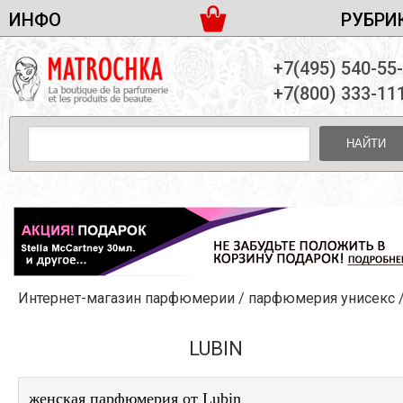
ИНФО
РУБРИ
ЖЕНСКАЯ ПАРФЮМЕРИЯ
ДОСТАВКА И ОПЛАТА
+7(495) 540-55
МУЖСКАЯ ПАРФЮМЕРИЯ
НОВОСТИ
+7(800) 333-11
ПАРТНЕРСТВО
УНИСЕКС ПАРФЮМЕРИЯ
ОПТ ОТ 10 ЕДИНИЦ
НАЙТИ
ПОДАРОЧНЫЕ НАБОРЫ
КОНТАКТЫ
ЖЕНСКИЕ НАБОРЫ
МУЖСКИЕ НАБОРЫ
УНИСЕКС НАБОРЫ
УХОД ЗА ЛИЦОМ
УХОД ЗА ТЕЛОМ
Интернет-магазин парфюмерии
/
парфюмерия унисекс
УХОД ЗА ВОЛОСАМИ
ДЕКОРАТИВНАЯ КОСМЕТИКА
LUBIN
женская парфюмерия от Lubin