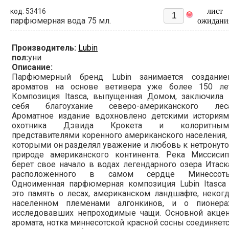
лист
код: 53416
парфюмерная вода 75 мл.
ожидани
Производитель:
Lubin
пол:
уни
Описание:
Парфюмерный бренд Lubin занимается создание
ароматов на основе ветивера уже более 150 лет
Композиция Itasca, выпущенная Домом, заключила 
себя благоухание северо-американского леса
Ароматное издание вдохновлено детскими историям
охотника Дэвида Крокета и колоритным
представителями коренного американского населения,
которыми он разделял уважение и любовь к нетронут
природе американского континента. Река Миссисип
берет свое начало в водах легендарного озера Итаск
расположенного в самом сердце Минессоты
Одноименная парфюмерная композиция Lubin Itasca 
это память о лесах, американском ландшафте, неког
населенном племенами алгонкинов, и о пионерах
исследовавших непроходимые чащи. Основной акцен
аромата, нотка миннесотской красной сосны соединяет