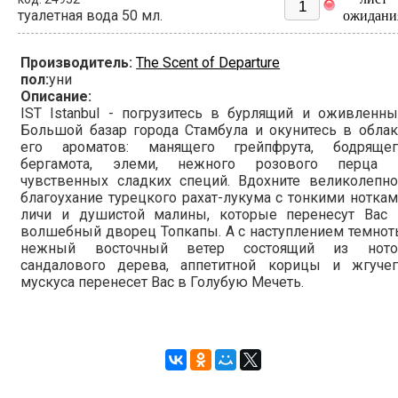
туалетная вода 50 мл.
ожидани
Производитель:
The Scent of Departure
пол:
уни
Описание:
IST Istanbul - погрузитесь в бурлящий и оживленн
Большой базар города Стамбула и окунитесь в обла
его ароматов: манящего грейпфрута, бодрящег
бергамота, элеми, нежного розового перца 
чувственных сладких специй. Вдохните великолепно
благоухание турецкого рахат-лукума с тонкими нотка
личи и душистой малины, которые перенесут Вас 
волшебный дворец Топкапы. А с наступлением темно
нежный восточный ветер состоящий из ното
сандалового дерева, аппетитной корицы и жгучег
мускуса перенесет Вас в Голубую Мечеть.