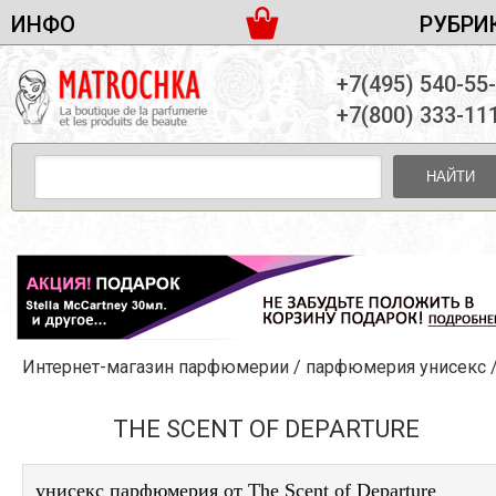
ИНФО
РУБРИ
ЖЕНСКАЯ ПАРФЮМЕРИЯ
ДОСТАВКА И ОПЛАТА
+7(495) 540-55
МУЖСКАЯ ПАРФЮМЕРИЯ
НОВОСТИ
+7(800) 333-11
ПАРТНЕРСТВО
УНИСЕКС ПАРФЮМЕРИЯ
ОПТ ОТ 10 ЕДИНИЦ
НАЙТИ
ПОДАРОЧНЫЕ НАБОРЫ
КОНТАКТЫ
ЖЕНСКИЕ НАБОРЫ
МУЖСКИЕ НАБОРЫ
УНИСЕКС НАБОРЫ
УХОД ЗА ЛИЦОМ
УХОД ЗА ТЕЛОМ
Интернет-магазин парфюмерии
/
парфюмерия унисекс
УХОД ЗА ВОЛОСАМИ
ДЕКОРАТИВНАЯ КОСМЕТИКА
THE SCENT OF DEPARTURE
унисекс парфюмерия от The Scent of Departure