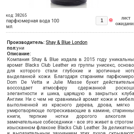
код: 38265
лист
парфюмерная вода 100
ожидани
мл.
Производитель:
Shay & Blue London
пол:
уни
Описание:
Компания Shay & Blue издала в 2015 году уникальн
аромат Blacks Club Leather из группы унисекс, основ
для которого стали глубокие и эротичные нот
выделанной кожи. Благодаря стараниям парфюмеро
Dom De Vetta и Julie Masse букет действительн
воссоздает атмосферу сдержанной роскоши
элегантности и шика, царящую в закрытых клуба
Англии. Ни с чем не сравнимый аромат кожи и мебел
выполненной из красного дерева, дрова, мягко 
умиротворяюще потрескивающие в камине, старинны
книги, терпкие нотки дорогого алкоголя 
замечательные собеседники - все это живет в строгом
изысканном флаконе Blacks Club Leather. За деликатн
и выразительным звучанием этих духов скрываютс