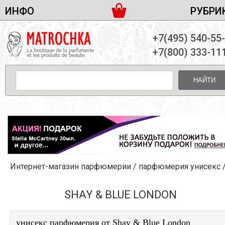
ИНФО
РУБРИ
ЖЕНСКАЯ ПАРФЮМЕРИЯ
ДОСТАВКА И ОПЛАТА
+7(495) 540-55
МУЖСКАЯ ПАРФЮМЕРИЯ
НОВОСТИ
+7(800) 333-11
ПАРТНЕРСТВО
УНИСЕКС ПАРФЮМЕРИЯ
ОПТ ОТ 10 ЕДИНИЦ
НАЙТИ
ПОДАРОЧНЫЕ НАБОРЫ
КОНТАКТЫ
ЖЕНСКИЕ НАБОРЫ
МУЖСКИЕ НАБОРЫ
УНИСЕКС НАБОРЫ
УХОД ЗА ЛИЦОМ
УХОД ЗА ТЕЛОМ
Интернет-магазин парфюмерии
/
парфюмерия унисекс
УХОД ЗА ВОЛОСАМИ
ДЕКОРАТИВНАЯ КОСМЕТИКА
SHAY & BLUE LONDON
унисекс парфюмерия от Shay & Blue London